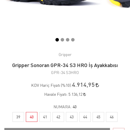
Gripper
Gripper Sonoran GPR-34 S3 HRO İş Ayakkabısı
GPR-34 S3HRO
4.914,95
KDV Hariç Fiyatı (
%10
):
Havale Fiyatı:
5.136,12
NUMARA:
40
39
40
41
42
43
44
45
46