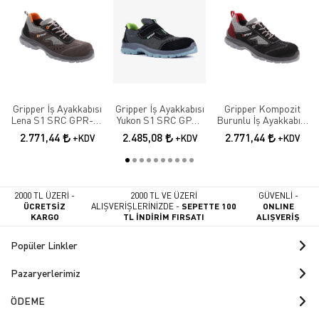
Gripper İş Ayakkabısı
Gripper İş Ayakkabısı
Gripper Kompozit
Lena S1 SRC GPR-70
Yukon S1 SRC GPR-
Burunlu İş Ayakkabısı
Elektrikçi Ayakkabısı
171
Lena S1 SRC GPR-71
2.771,44
2.485,08
2.771,44
+KDV
+KDV
+KDV
2000 TL ÜZERİ -
2000 TL VE ÜZERİ
GÜVENLİ -
ÜCRETSİZ
ALIŞVERİŞLERİNİZDE -
SEPETTE 100
ONLINE
KARGO
TL İNDİRİM FIRSATI
ALIŞVERİŞ
Popüler Linkler
Pazaryerlerimiz
ÖDEME