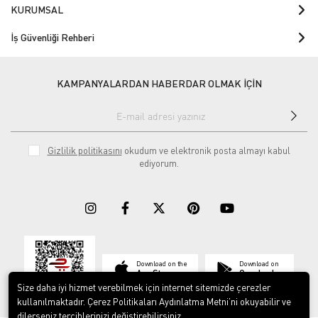
KURUMSAL
İş Güvenliği Rehberi
KAMPANYALARDAN HABERDAR OLMAK İÇİN
Gizlilik politikasını
okudum ve elektronik posta almayı kabul
ediyorum.
Download on the
Download on
App Store
Google play
Size daha iyi hizmet verebilmek için internet sitemizde çerezler
kullanılmaktadır. Çerez Politikaları Aydınlatma Metni’ni okuyabilir ve
dilerseniz tercihlerinizi değiştirebilirsiniz.