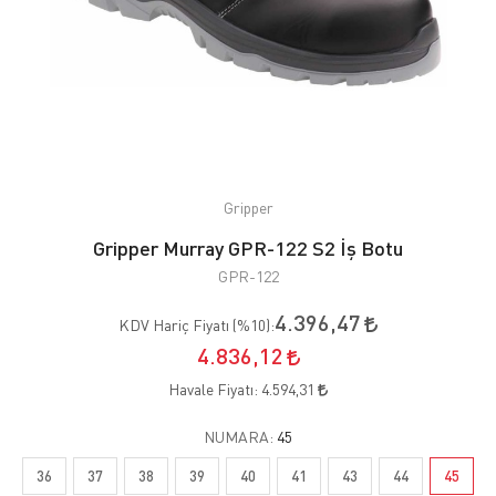
Gripper
Gripper Murray GPR-122 S2 İş Botu
GPR-122
4.396,47
KDV Hariç Fiyatı (
%10
):
4.836,12
Havale Fiyatı:
4.594,31
NUMARA:
45
36
37
38
39
40
41
43
44
45