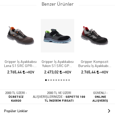
Benzer Ürünler
Gripper İş Ayakkabısı
Gripper İş Ayakkabısı
Gripper Kompozit
Lena S1 SRC GPR-70
Yukon S1 SRC GPR-
Burunlu İş Ayakkabısı
Elektrikçi Ayakkabısı
171
Lena S1 SRC GPR-71
2.765,44
2.473,02
2.765,44
+KDV
+KDV
+KDV
2000 TL ÜZERİ -
2000 TL VE ÜZERİ
GÜVENLİ -
ÜCRETSİZ
ALIŞVERİŞLERİNİZDE -
SEPETTE 100
ONLINE
KARGO
TL İNDİRİM FIRSATI
ALIŞVERİŞ
Popüler Linkler