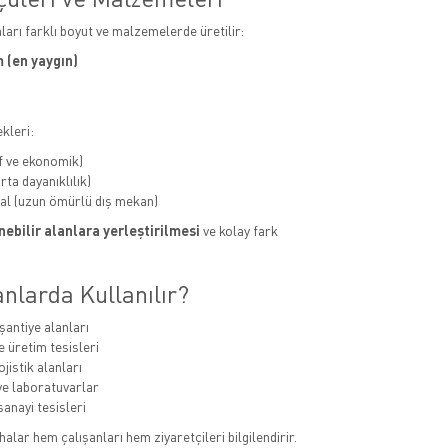
aları farklı boyut ve malzemelerde üretilir:
 (en yaygın)
kleri:
f ve ekonomik)
ta dayanıklılık)
al (uzun ömürlü dış mekan)
ebilir alanlara yerleştirilmesi
ve kolay fark
nlarda Kullanılır?
şantiye alanları
e üretim tesisleri
jistik alanları
e laboratuvarlar
sanayi tesisleri
alar hem çalışanları hem ziyaretçileri bilgilendirir.