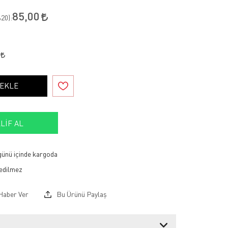
85,00
20
):
0
 EKLE
LIF AL
 günü içinde kargoda
Haber Ver
Bu Ürünü Paylaş