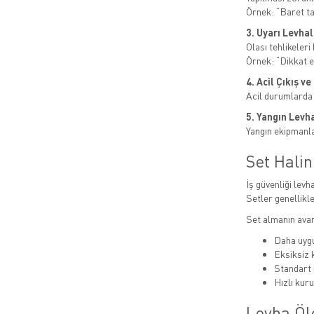
Örnek: “Baret t
3. Uyarı Levhal
Olası tehlikeleri b
Örnek: “Dikkat el
4. Acil Çıkış v
Acil durumlarda
5. Yangın Levha
Yangın ekipmanlar
Set Hali
İş güvenliği levha
Setler genellikle
Set almanın avan
Daha uygu
Eksiksiz
Standart 
Hızlı kur
Levha Öl