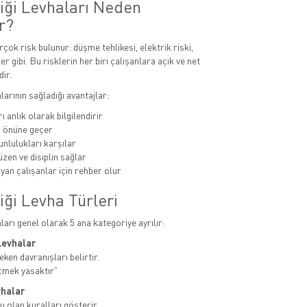
liği Levhaları Neden
r?
rçok risk bulunur: düşme tehlikesi, elektrik riski,
er gibi. Bu risklerin her biri çalışanlara açık ve net
dir.
alarının sağladığı avantajlar:
ı anlık olarak bilgilendirir
n önüne geçer
unlulukları karşılar
zen ve disiplin sağlar
yan çalışanlar için rehber olur
iği Levha Türleri
aları genel olarak 5 ana kategoriye ayrılır:
Levhalar
ken davranışları belirtir.
çmek yasaktır”
vhalar
u olan kuralları gösterir.