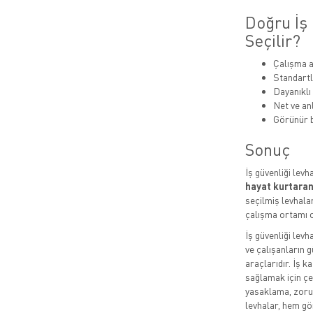
Doğru İş 
Seçilir?
Çalışma a
Standartl
Dayanıklı
Net ve anl
Görünür b
Sonuç
İş güvenliği levh
hayat kurtaran
seçilmiş levhalar
çalışma ortamı o
İş güvenliği levh
ve çalışanların g
araçlarıdır. İş k
sağlamak için çeş
yasaklama, zorun
levhalar, hem gö