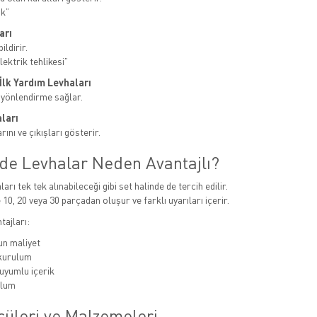
ak”
arı
ildirir.
ektrik tehlikesi”
e İlk Yardım Levhaları
 yönlendirme sağlar.
ları
ını ve çıkışları gösterir.
nde Levhalar Neden Avantajlı?
ları tek tek alınabileceği gibi set halinde de tercih edilir.
 10, 20 veya 30 parçadan oluşur ve farklı uyarıları içerir.
tajları:
n maliyet
 kurulum
uyumlu içerik
ulum
çüleri ve Malzemeleri