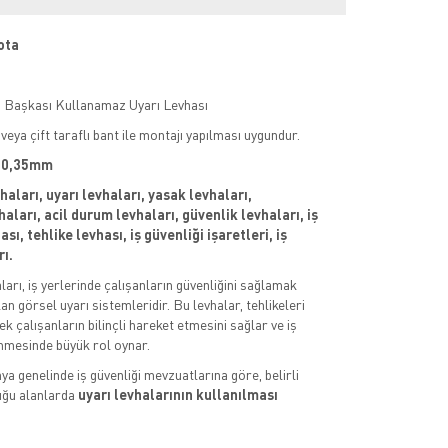
ota
en Başkası Kullanamaz Uyarı Levhası
veya çift taraflı bant ile montajı yapılması uygundur.
 : 0,35mm
vhaları, uyarı levhaları, yasak levhaları,
aları, acil durum levhaları, güvenlik levhaları, iş
sı, tehlike levhası, iş güvenliği işaretleri, iş
rı.
aları, iş yerlerinde çalışanların güvenliğini sağlamak
an görsel uyarı sistemleridir. Bu levhalar, tehlikeleri
k çalışanların bilinçli hareket etmesini sağlar ve iş
nmesinde büyük rol oynar.
ya genelinde iş güvenliği mevzuatlarına göre, belirli
uğu alanlarda
uyarı levhalarının kullanılması