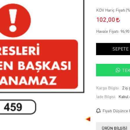
KDV Hariç Fiyatı (
%
102,00
Havale Fiyatı:
96,9
SEPETE
TEK
Kargo Bilgisi:
2 iş
İade Bilgisi:
Fiyatı Düşünce 
ÜRÜN BILGISI