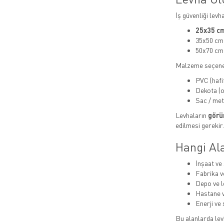
İş güvenliği levh
25x35 cm
35x50 cm
50x70 cm
Malzeme seçene
PVC (hafi
Dekota (or
Sac / met
Levhaların
görün
edilmesi gerekir.
Hangi Ala
İnşaat ve 
Fabrika v
Depo ve lo
Hastane v
Enerji ve 
Bu alanlarda levh