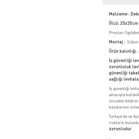
Malzeme : Dek
Ölçü: 25x35cm
Presleri İlgilid
Montaj :
Slikon 
Ürün kalınlığı
İş güvenliği le
zorunluluk levh
güvenliği tabela
sağlığı levhala
İş güvenliği levh
amacıyla kullanıl
önceden bildirere
kazalarının önle
Türkiye’de ve dün
risklerin bulund
zorunludur
.