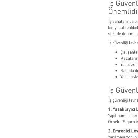
İş Güven
Önemlidi
İş sahalarında bi
kimyasal tehlikel
şekilde iletilmeli
İş güvenliği levh
Çalışanlar
Kazaları
Yasal zor
Sahada dü
Yeni başla
İş Güvenl
İş güvenliği levh
1. Yasaklayıcı 
Yapılmaması gere
Örnek: “Sigara i
2. Emredici Le
Yapılması zorunl