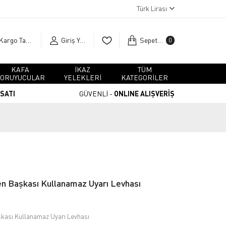
Türk Lirası
Kargo Takip
Giriş Yap
Sepetim
0
KAFA
İKAZ
TÜM
ORUYUCULAR
YELEKLERİ
KATEGORİLER
RSATI
GÜVENLİ -
ONLINE ALIŞVERİŞ
den Başkası Kullanamaz Uyarı Levhası
aşkası Kullanamaz Uyarı Levhası