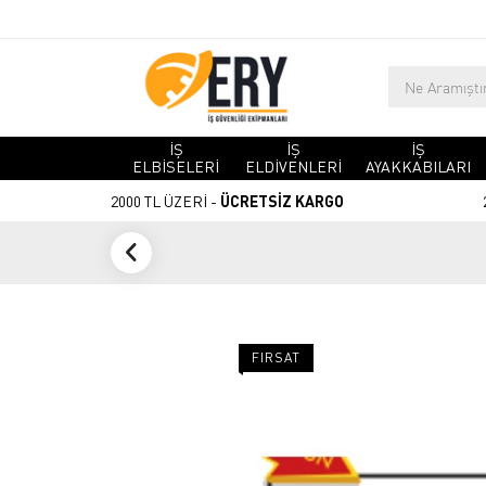
İŞ
İŞ
İŞ
ELBİSELERİ
ELDİVENLERİ
AYAKKABILARI
2000 TL ÜZERİ -
ÜCRETSİZ KARGO
FIRSAT