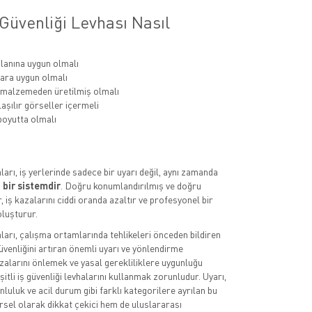
Güvenliği Levhası Nasıl
lanına uygun olmalı
ara uygun olmalı
 malzemeden üretilmiş olmalı
aşılır görseller içermeli
oyutta olmalı
aları, iş yerlerinde sadece bir uyarı değil, aynı zamanda
 bir sistemdir
. Doğru konumlandırılmış ve doğru
, iş kazalarını ciddi oranda azaltır ve profesyonel bir
luşturur.
aları, çalışma ortamlarında tehlikeleri önceden bildiren
üvenliğini artıran önemli uyarı ve yönlendirme
azalarını önlemek ve yasal gerekliliklere uygunluğu
itli iş güvenliği levhalarını kullanmak zorunludur. Uyarı,
luluk ve acil durum gibi farklı kategorilere ayrılan bu
rsel olarak dikkat çekici hem de uluslararası