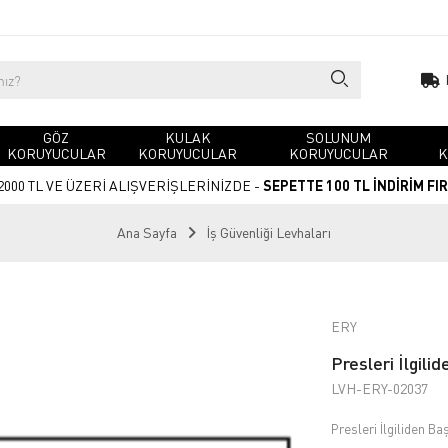
GÖZ
KULAK
SOLUNUM
KORUYUCULAR
KORUYUCULAR
KORUYUCULAR
K
2000 TL VE ÜZERİ ALIŞVERİŞLERİNİZDE -
SEPETTE 100 TL İNDİRİM FI
Ana Sayfa
İş Güvenliği Levhaları
ERY
Presleri İlgili
LVH-ERY-02037
Presleri İlgiliden B