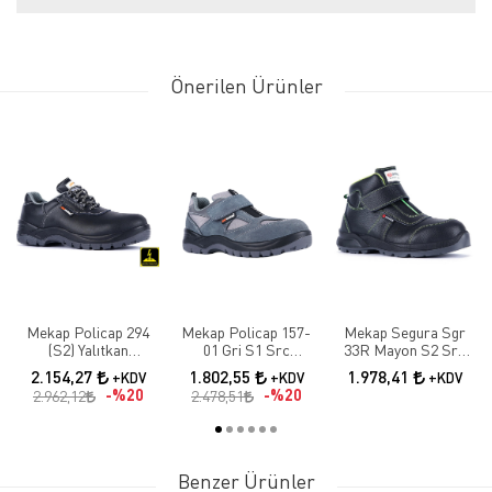
Önerilen Ürünler
Mekap Policap 294
Mekap Policap 157-
Mekap Segura Sgr
(S2) Yalıtkan
01 Gri S1 Src
33R Mayon S2 Src
Elektrikçi Iş
Elektrikçi Ayakkabısı
Baskılı Deri Siyah
2.154,27
1.802,55
1.978,41
+KDV
+KDV
+KDV
Ayakkabısı
Çelik Burunlu Iş
%20
%20
2.962,12
2.478,51
Güvenlik Botu
Benzer Ürünler