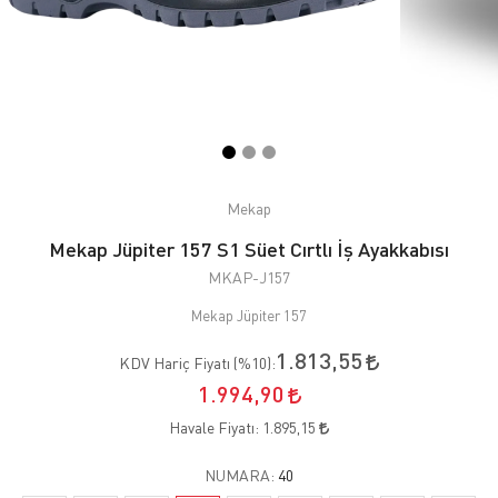
Mekap
Mekap Jüpiter 157 S1 Süet Cırtlı İş Ayakkabısı
MKAP-J157
Mekap Jüpiter 157
1.813,55
KDV Hariç Fiyatı (
%10
):
1.994,90
Havale Fiyatı:
1.895,15
NUMARA:
40