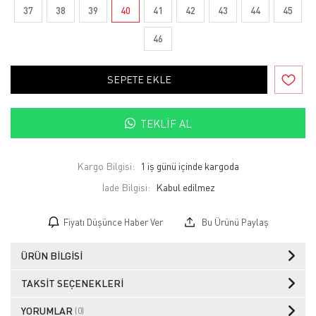
37
38
39
40
41
42
43
44
45
46
SEPETE EKLE
TEKLIF AL
Kargo Bilgisi:
1 iş günü içinde kargoda
İade Bilgisi:
Fiyatı Düşünce Haber Ver
Bu Ürünü Paylaş
ÜRÜN BILGISI
TAKSIT SEÇENEKLERI
YORUMLAR
(0)