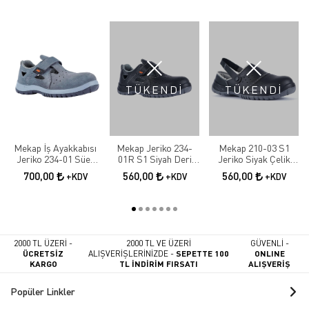
TÜKENDİ
TÜKENDİ
Mekap İş Ayakkabısı
Mekap Jeriko 234-
Mekap 210-03 S1
Jeriko 234-01 Süet
01R S1 Siyah Deri
Jeriko Siyak Çelik
S1 Çelik Burun
Çelik Burunlu
Burunlu İş Ayakkabısı
700,00
560,00
560,00
+KDV
+KDV
+KDV
Sandalet
2000 TL ÜZERİ -
2000 TL VE ÜZERİ
GÜVENLİ -
ÜCRETSİZ
ALIŞVERİŞLERİNİZDE -
SEPETTE 100
ONLINE
KARGO
TL İNDİRİM FIRSATI
ALIŞVERİŞ
Popüler Linkler