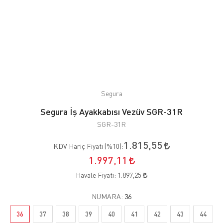
Segura
Segura İş Ayakkabısı Vezüv SGR-31R
SGR-31R
1.815,55
KDV Hariç Fiyatı (
%10
):
1.997,11
Havale Fiyatı:
1.897,25
NUMARA:
36
36
37
38
39
40
41
42
43
44