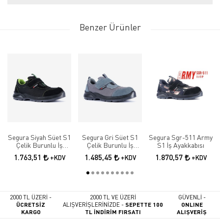
Benzer Ürünler
Segura Siyah Süet S1
Segura Gri Süet S1
Segura Sgr-511 Army
Çelik Burunlu İş
Çelik Burunlu İş
S1 İş Ayakkabısı
Güvenlik Ayakkabısı
Güvenlik Ayakkabısı
1.763,51
1.485,45
1.870,57
+KDV
+KDV
+KDV
SGR-52
SGR-51
2000 TL ÜZERİ -
2000 TL VE ÜZERİ
GÜVENLİ -
ÜCRETSİZ
ALIŞVERİŞLERİNİZDE -
SEPETTE 100
ONLINE
KARGO
TL İNDİRİM FIRSATI
ALIŞVERİŞ