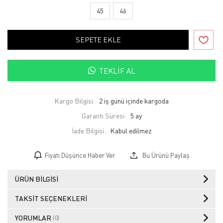
45
46
SEPETE EKLE
TEKLIF AL
Kargo Bilgisi:
2 iş günü içinde kargoda
Garanti Süresi:
5 ay
İade Bilgisi:
Fiyatı Düşünce Haber Ver
Bu Ürünü Paylaş
ÜRÜN BILGISI
TAKSIT SEÇENEKLERI
YORUMLAR
(0)