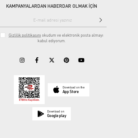
KAMPANYALARDAN HABERDAR OLMAK İÇİN
Gizlilik politikasını
okudum ve elektronik posta almayı
kabul ediyorum.
Download on the
App Store
Download on
Google play