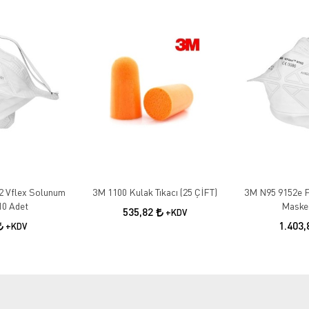
2 Vflex Solunum
3M 1100 Kulak Tıkacı (25 ÇİFT)
3M N95 9152e F
10 Adet
Maskes
535,82
+KDV
1.403
+KDV