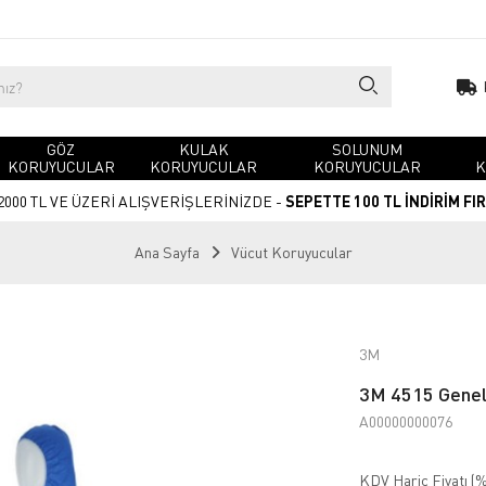
GÖZ
KULAK
SOLUNUM
KORUYUCULAR
KORUYUCULAR
KORUYUCULAR
K
2000 TL VE ÜZERİ ALIŞVERİŞLERİNİZDE -
SEPETTE 100 TL İNDİRİM FI
Ana Sayfa
Vücut Koruyucular
3M
3M 4515 Genel
A00000000076
KDV Hariç Fiyatı (
%