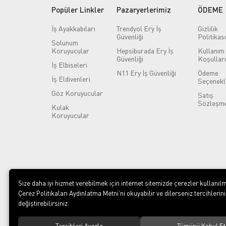
Popüler Linkler
Pazaryerlerimiz
ÖDEME
İş Ayakkabıları
Trendyol Ery İş
Gizlilik
Güvenliği
Politikası
Solunum
Koruyucular
Hepsiburada Ery İş
Kullanım
Güvenliği
Koşulları
İş Elbiseleri
N11 Ery İş Güvenliği
Ödeme
İş Eldivenleri
Seçenekl
Göz Koruyucular
Satış
Sözleşme
Kulak
Koruyucular
Size daha iyi hizmet verebilmek için internet sitemizde çerezler kullanılm
Çerez Politikaları Aydınlatma Metni’ni okuyabilir ve dilerseniz tercihlerini
değiştirebilirsiniz.