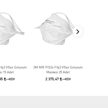
fp2 Vflex Solunum
3M N95 9152e Ffp2 Vflex Solunum
3M 1100 Ku
i 15 Adet
Maskesi 25 Adet
10
,85
2.375,47
+KDV
+KDV