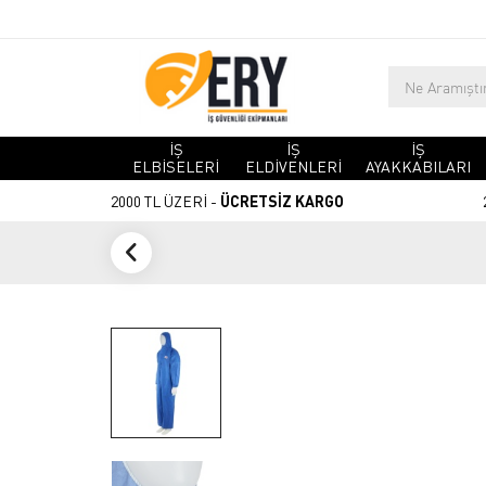
İŞ
İŞ
İŞ
ELBİSELERİ
ELDİVENLERİ
AYAKKABILARI
2000 TL ÜZERİ -
ÜCRETSİZ KARGO