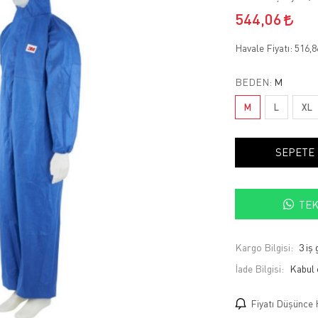
544,06
Havale Fiyatı:
516,
BEDEN:
M
M
L
XL
SEPETE
TEK
Kargo Bilgisi:
3 iş
İade Bilgisi:
Fiyatı Düşünce 