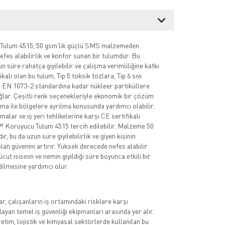
ulum 4515, 50 gsm'lik güçlü SMS malzemeden
efes alabilirlik ve konfor sunan bir tulumdur. Bu
un süre rahatça giyilebilir ve çalışma verimliliğine katkı
ikalı olan bu tulum, Tip 5 toksik tozlara, Tip 6 sıvı
 EN 1073-2 standardına kadar nükleer partiküllere
lar. Çeşitli renk seçenekleriyle ekonomik bir çözüm
ma ile bölgelere ayrılma konusunda yardımcı olabilir.
malar ve iş yeri tehlikelerine karşı CE sertifikalı
 Koruyucu Tulum 4515 tercih edilebilir. Malzeme 50
r, bu da uzun süre giyilebilirlik ve giyen kişinin
an güvenini artırır. Yüksek derecede nefes alabilir
ücut ısısının ve nemin giyildiği süre boyunca etkili bir
dilmesine yardımcı olur.
r, çalışanların iş ortamındaki risklere karşı
ayan temel iş güvenliği ekipmanları arasında yer alır.
retim, lojistik ve kimyasal sektörlerde kullanılan bu