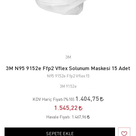
3M
3M N95 9152e Ffp2 Vflex Solunum Maskesi 15 Adet
N95 9152e Ffp2 Vflex15
3M 9152e
1.404,75
KDV Hariç Fiyatı (
%10
):
1.545,22
Havale Fiyatı:
1.467,96
SEPETE EKLE