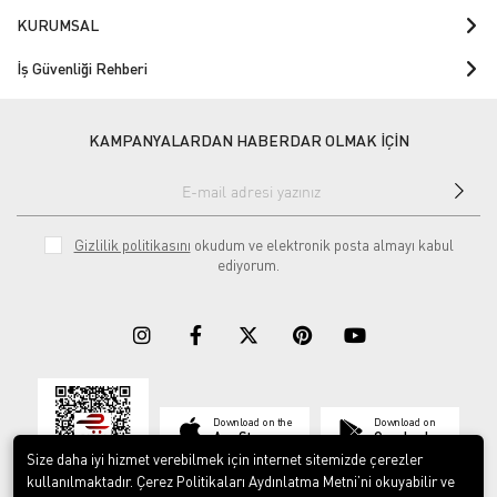
KURUMSAL
İş Güvenliği Rehberi
KAMPANYALARDAN HABERDAR OLMAK İÇİN
Gizlilik politikasını
okudum ve elektronik posta almayı kabul
ediyorum.
Download on the
Download on
App Store
Google play
Size daha iyi hizmet verebilmek için internet sitemizde çerezler
kullanılmaktadır. Çerez Politikaları Aydınlatma Metni’ni okuyabilir ve