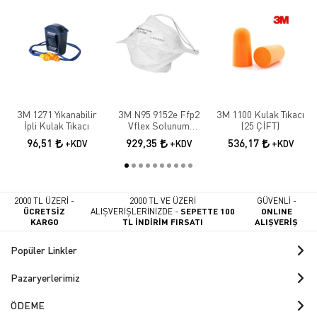
3M 1271 Yıkanabilir
3M N95 9152e Ffp2
3M 1100 Kulak Tıkacı
İpli Kulak Tıkacı
Vflex Solunum
(25 ÇİFT)
Maskesi 10 Adet
96,51
929,35
536,17
+KDV
+KDV
+KDV
2000 TL ÜZERİ -
2000 TL VE ÜZERİ
GÜVENLİ -
ÜCRETSİZ
ALIŞVERİŞLERİNİZDE -
SEPETTE 100
ONLINE
KARGO
TL İNDİRİM FIRSATI
ALIŞVERİŞ
Popüler Linkler
Pazaryerlerimiz
ÖDEME