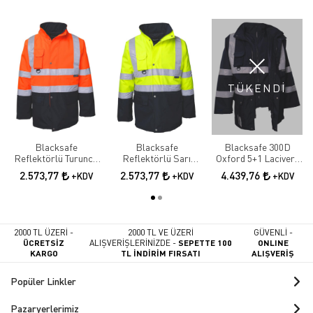
TÜKENDİ
Blacksafe
Blacksafe
Blacksafe 300D
Reflektörlü Turuncu
Reflektörlü Sarı
Oxford 5+1 Lacivert
Lacivert Parka
Lacivert Parka
Reflektörlü Parka
2.573,77
2.573,77
4.439,76
+KDV
+KDV
+KDV
2000 TL ÜZERİ -
2000 TL VE ÜZERİ
GÜVENLİ -
ÜCRETSİZ
ALIŞVERİŞLERİNİZDE -
SEPETTE 100
ONLINE
KARGO
TL İNDİRİM FIRSATI
ALIŞVERİŞ
Popüler Linkler
Pazaryerlerimiz