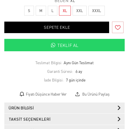
BEDEN:
XL
S
M
L
XL
XXL
XXXL
SEPETE EKLE
TEKLIF AL
Teslimat Bilgisi
Aynı Gün Teslimat
Garanti Süresi:
6 ay
İade Bilgisi:
Fiyatı Düşünce Haber Ver
Bu Ürünü Paylaş
ÜRÜN BILGISI
TAKSIT SEÇENEKLERI