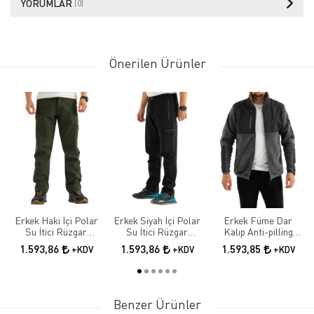
YORUMLAR
(0)
Önerilen Ürünler
Erkek Haki İçi Polar
Erkek Siyah İçi Polar
Erkek Füme Dar
Su İtici Rüzgar
Su İtici Rüzgar
Kalıp Anti-pilling
Geçirmez Kışlık
Geçirmez Kışlık
Tüylenme Yapmayan
1.593,86
1.593,86
1.593,85
+KDV
+KDV
+KDV
Softshell Outdoor
Softshell Outdoor
Tam Fermuar
Pantolon
Pantolon
Softshell Garnili
Polar Sweatshirt
Benzer Ürünler