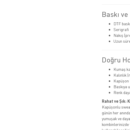
Baskı ve
DTF bask
Serigrafi
Nakış (p
Uzun süre
Doğru Hoo
Kumaş kal
Kalınlık 
Kapüşon k
Baskıya 
Renk dayan
Rahat ve Şık: 
Kapüşonlu sweats
günün her anında
yumuşak ve dayan
kombinlerinizde 