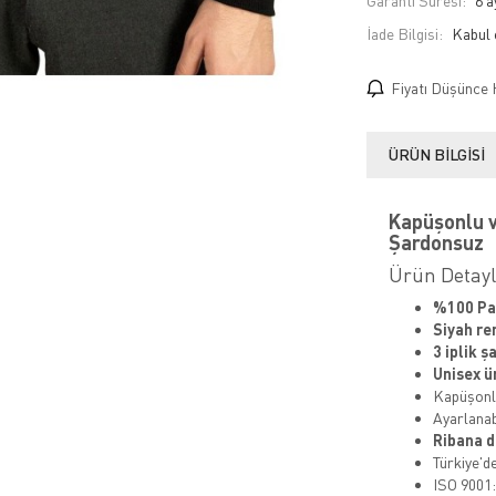
Garanti Süresi:
6 a
İade Bilgisi:
Fiyatı Düşünce 
ÜRÜN BILGISI
Kapüşonlu v
Şardonsuz
Ürün Detayla
%100 P
Siyah re
3 iplik 
Unisex ü
Kapüşonlu
Ayarlanabi
Ribana d
Türkiye'de
ISO 9001: