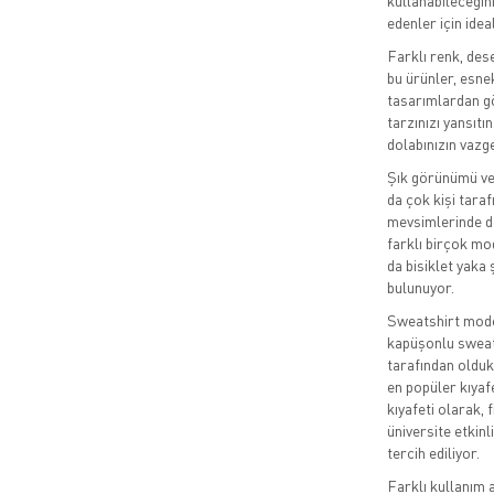
kullanabileceğin
edenler için idea
Farklı renk, des
bu ürünler, esne
tasarımlardan gö
tarzınızı yansıt
dolabınızın vazg
Şık görünümü ve 
da çok kişi taraf
mevsimlerinde de
farklı birçok mo
da bisiklet yaka
bulunuyor.
Sweatshirt model
kapüşonlu sweats
tarafından olduk
en popüler kıyaf
kıyafeti olarak,
üniversite etkinl
tercih ediliyor.
Farklı kullanım 