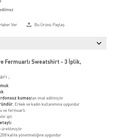
y
Haber Ver
Bu Ürünü Paylaş
e Fermuarlı Sweatshirt - 3 İplik,
rı ;
amuk
nk
şardonsuz kumaş
tan imal edilmiştir
ründür.
Erkek ve kadın kullanımına uygundur
 ve fermuarlı
lir ipli
etaylı
 üretilmiştir
208 kalite yönetmeliğine uygundur