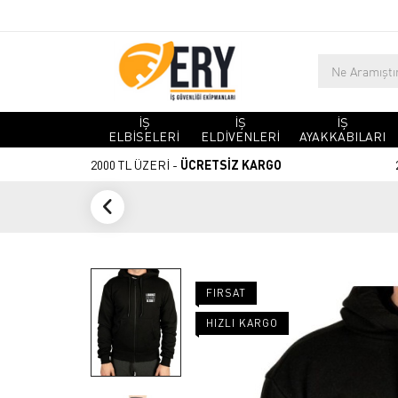
İŞ
İŞ
İŞ
ELBİSELERİ
ELDİVENLERİ
AYAKKABILARI
2000 TL ÜZERİ -
ÜCRETSİZ KARGO
FIRSAT
HIZLI KARGO