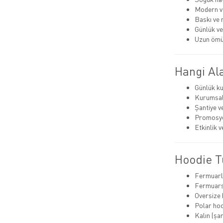
Modern v
Baskı ve 
Günlük ve
Uzun ömü
Hangi Ala
Günlük ku
Kurumsal 
Şantiye v
Promosyo
Etkinlik 
Hoodie T
Fermuarl
Fermuars
Oversize 
Polar ho
Kalın (şa