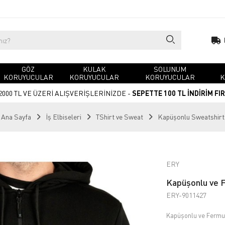
GÖZ
KULAK
SOLUNUM
KORUYUCULAR
KORUYUCULAR
KORUYUCULAR
K
2000 TL VE ÜZERİ ALIŞVERİŞLERİNİZDE -
SEPETTE 100 TL İNDİRİM FI
Ana Sayfa
İş Elbiseleri
TShirt ve Sweat
Kapüşonlu Sweatshirt
ERY
Kapüşonlu ve F
ERY-9011427
Kapüşonlu ve Fermua