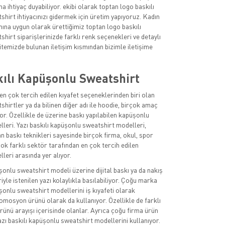
a ihtiyaç duyabiliyor. ekibi olarak toptan logo baskılı
hirt ihtiyacınızı gidermek için üretim yapıyoruz. Kadın
mına uygun olarak ürettiğimiz toptan logo baskılı
hirt siparişlerinizde farklı renk seçenekleri ve detaylı
n sitemizde bulunan iletişim kısmından bizimle iletişime
kılı Kapüşonlu Sweatshirt
n çok tercih edilen kıyafet seçeneklerinden biri olan
hirtler ya da bilinen diğer adı ile hoodie, birçok amaç
iyor. Özellikle de üzerine baskı yapılabilen kapüşonlu
leri. Yazı baskılı kapüşonlu sweatshirt modelleri,
n baskı teknikleri sayesinde birçok firma, okul, spor
çok farklı sektör tarafından en çok tercih edilen
leri arasında yer alıyor.
şonlu sweatshirt modeli üzerine dijital baskı ya da nakış
yle istenilen yazı kolaylıkla basılabiliyor. Çoğu marka
şonlu sweatshirt modellerini iş kıyafeti olarak
romosyon ürünü olarak da kullanıyor. Özellikle de farklı
ünü arayışı içerisinde olanlar. Ayrıca çoğu firma ürün
yazı baskılı kapüşonlu sweatshirt modellerini kullanıyor.