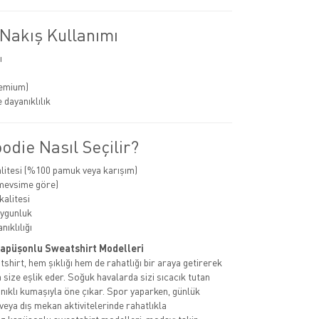
 Nakış Kullanımı
ı
remium)
 dayanıklılık
die Nasıl Seçilir?
itesi (%100 pamuk veya karışım)
(mevsime göre)
alitesi
uygunluk
ıklılığı
Kapüşonlu Sweatshirt Modelleri
hirt, hem şıklığı hem de rahatlığı bir araya getirerek
 size eşlik eder. Soğuk havalarda sizi sıcacık tutan
ıklı kumaşıyla öne çıkar. Spor yaparken, günlük
veya dış mekan aktivitelerinde rahatlıkla