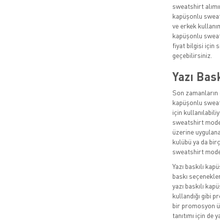
sweatshirt alımın
kapüşonlu sweats
ve erkek kullanı
kapüşonlu sweats
fiyat bilgisi içi
geçebilirsiniz.
Yazı Bas
Son zamanların e
kapüşonlu sweats
için kullanılabil
sweatshirt model
üzerine uygulana
kulübü ya da bir
sweatshirt model
Yazı baskılı kapü
baskı seçenekleri
yazı baskılı kapü
kullandığı gibi p
bir promosyon ür
tanıtımı için de 