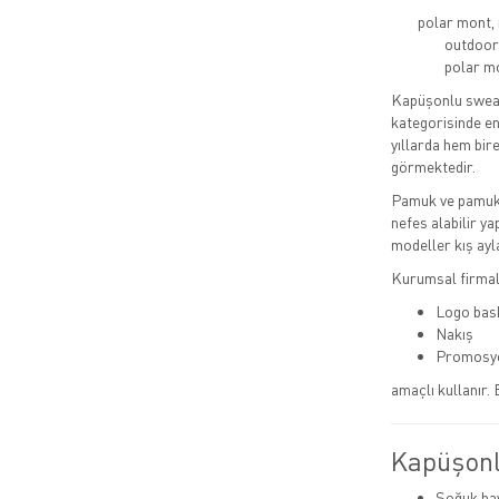
polar mont, 
outdoor 
polar mo
Kapüşonlu sweats
kategorisinde en 
yıllarda hem bir
görmektedir.
Pamuk ve pamuk 
nefes alabilir y
modeller kış ayla
Kurumsal firmala
Logo bas
Nakış
Promosy
amaçlı kullanır.
Kapüşonl
Soğuk ha