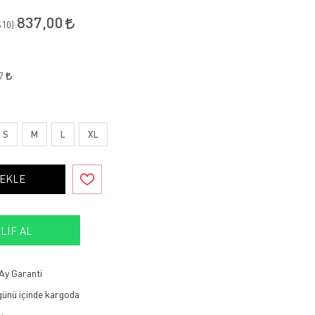
837,00
10
):
67
S
M
L
XL
 EKLE
LIF AL
Ay Garanti
 günü içinde kargoda