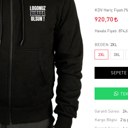
KDV Hariç Fiyatı (
%
920,70
Havale Fiyatı:
874,
BEDEN:
2XL
2XL
3XL
SEPETE
TEK
Garanti Süresi:
24 
Kargo Bilgisi:
2 iş