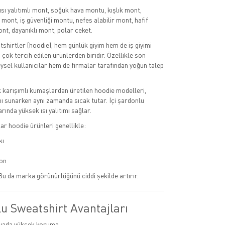
ısı yalıtımlı mont, soğuk hava montu, kışlık mont,
mont, iş güvenliği montu, nefes alabilir mont, hafif
nt, dayanıklı mont, polar ceket.
hirtler (hoodie), hem günlük giyim hem de iş giyimi
çok tercih edilen ürünlerden biridir. Özellikle son
eysel kullanıcılar hem de firmalar tarafından yoğun talep
karışımlı kumaşlardan üretilen hoodie modelleri,
apı sunarken aynı zamanda sıcak tutar. İçi şardonlu
rında yüksek ısı yalıtımı sağlar.
r hoodie ürünleri genellikle:
kı
on
 Bu da marka görünürlüğünü ciddi şekilde artırır.
u Sweatshirt Avantajları
vada yüksek koruma