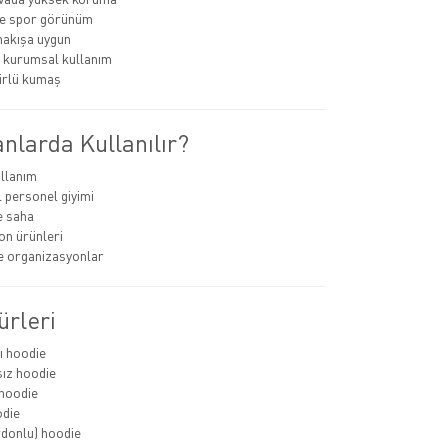
e spor görünüm
nakışa uygun
 kurumsal kullanım
rlü kumaş
nlarda Kullanılır?
llanım
personel giyimi
e saha
n ürünleri
ve organizasyonlar
ürleri
ı hoodie
ız hoodie
hoodie
odie
rdonlu) hoodie