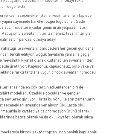
iz kapüşonlu sweatshirt modelleri, modayı takip
l bir seçenektir.
en ve kesim seçenekleriyle herkesin tarzına hitap eden
k yapısı sayesinde hareket özgürlüğü sunar. Sade
z alıcı modellere kadar geniş ürün yelpazemizle
ın. Kapüşonlu sweatshirt'ler, zamansız tasarımlarıyla
eçilmez bir parçası olmaya aday!
rahatlığı ile sweatshirt modelleri her geçen gün daha
ından tercih ediliyor. Soğuk havaların yanı sıra geçiş
 mevsimlik kıyafet olarak kullanabilen sweatshirtler,
delde üretiliyor. Kapüşonlu, kapüşonsuz, polo yaka ya
 şeklinde farklı tarzlara uygun birçok sweatshirt modeli
leri arasında en çok tercih edilenlerden biri de
hirt modelleri. Özellikle çocuklar ve gençler
ça sevilerek giyiliyor. Hatta bu yönü ile son zamanların
et seçenekleri arasında yer alıyor. Okullarda okul
 firmalarda iş kıyafeti ya da promosyon ürünü olarak,
iklerinde hatıra olarak ya da okul kıyafeti olarak sıkça
amaçlarıyla birçok sektör toptan logo baskılı kapüşonlu