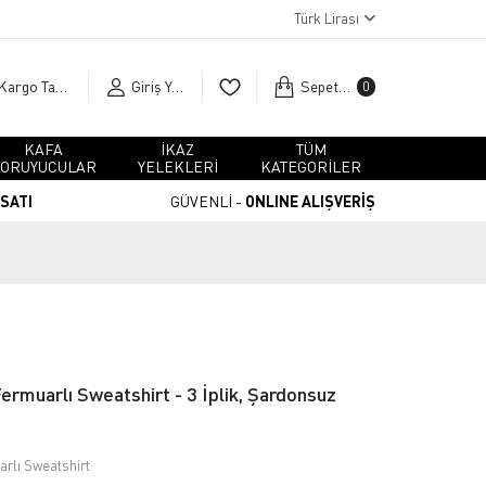
Türk Lirası
Kargo Takip
Giriş Yap
Sepetim
0
KAFA
İKAZ
TÜM
ORUYUCULAR
YELEKLERİ
KATEGORİLER
RSATI
GÜVENLİ -
ONLINE ALIŞVERİŞ
ermuarlı Sweatshirt - 3 İplik, Şardonsuz
rlı Sweatshirt