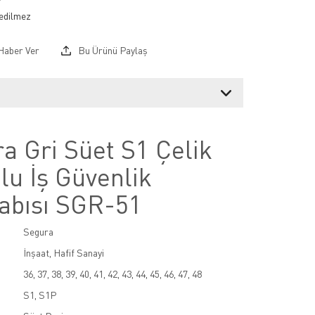
Haber Ver
Bu Ürünü Paylaş
a Gri Süet S1 Çelik
lu İş Güvenlik
abısı SGR-51
Segura
İnşaat, Hafif Sanayi
36, 37, 38, 39, 40, 41, 42, 43, 44, 45, 46, 47, 48
S1, S1P