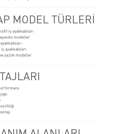
P MODEL TÜRLERİ
afif iş ayakkabıları
ayanıklı modeller
 ayakkabıları
 iş ayakkabıları
ve yazlık modeller
TAJLARI
 performans
 yapı
n
şitliliği
antajı
ANIM ALANLARI