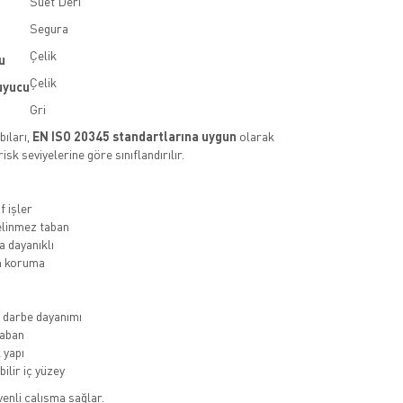
Süet Deri
Segura
Çelik
u
Çelik
uyucu
Gri
ıları,
EN ISO 20345 standartlarına uygun
olarak
 risk seviyelerine göre sınıflandırılır.
f işler
linmez taban
 dayanıklı
 koruma
 darbe dayanımı
aban
 yapı
ilir iç yüzey
üvenli çalışma sağlar.