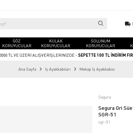
GÖZ
KULAK
SOLUNUM
KORUYUCULAR
KORUYUCULAR
KORUYUCULAR
K
2000 TL VE ÜZERİ ALIŞVERİŞLERİNİZDE -
SEPETTE 100 TL İNDİRİM FI
Ana Sayfa
İş Ayakkabıları
Mekap İş Ayakkabısı
Segura
Segura Gri Süet
SGR-51
sgr-51