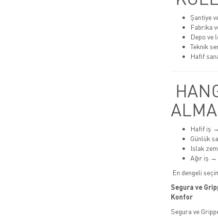
Şantiye v
Fabrika v
Depo ve lo
Teknik se
Hafif san
HANG
ALMA
Hafif iş 
Günlük s
Islak ze
Ağır iş →
En dengeli seçi
Segura ve Grip
Konfor
Segura ve Grippe