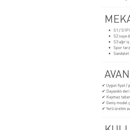
MEKA
S1 / S1P h
S2 suya d
S3 ağır iş
Spor tarz
Sandalet 
AVAN
✔ Uygun fiyat /
✔ Dayanıklı deri
✔ Kaymaz taba
✔ Geniş model çe
✔ Yerli üretim av
KULL