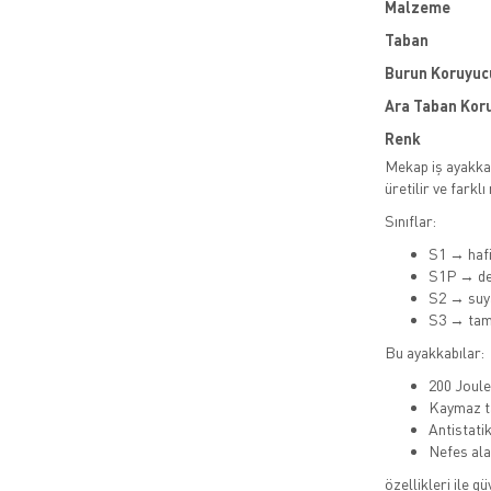
Malzeme
Taban
Burun Koruyuc
Ara Taban Kor
Renk
Mekap iş ayakkab
üretilir ve farklı
Sınıflar:
S1 → hafi
S1P → de
S2 → suya
S3 → tam
Bu ayakkabılar:
200 Joule
Kaymaz t
Antistatik
Nefes alab
özellikleri ile g