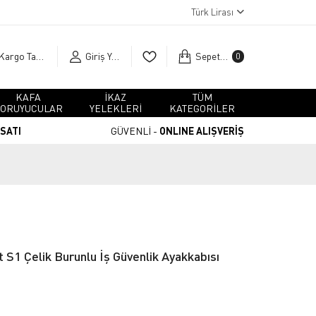
Türk Lirası
Kargo Takip
Giriş Yap
Sepetim
0
KAFA
İKAZ
TÜM
ORUYUCULAR
YELEKLERİ
KATEGORİLER
RSATI
GÜVENLİ -
ONLINE ALIŞVERİŞ
 S1 Çelik Burunlu İş Güvenlik Ayakkabısı