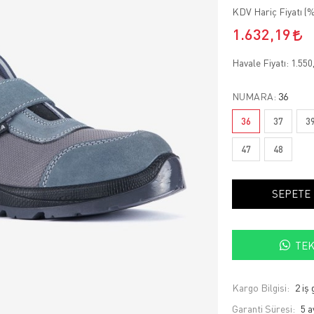
KDV Hariç Fiyatı (
%
1.632,19
Havale Fiyatı:
1.550
NUMARA:
36
36
37
3
47
48
SEPETE
TEK
Kargo Bilgisi:
2 iş
Garanti Süresi:
5 a