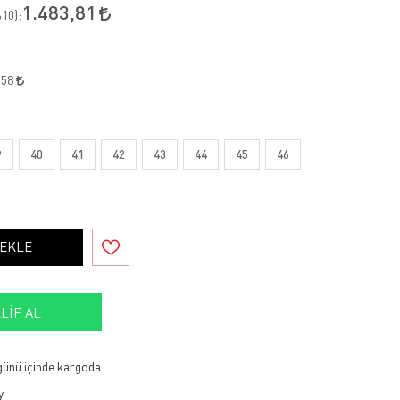
1.483,81
10
):
,58
9
40
41
42
43
44
45
46
 EKLE
LIF AL
 günü içinde kargoda
y