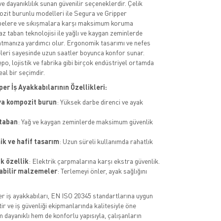
e dayanıklılık sunan güvenilir seçeneklerdir. Çelik
zit burunlu modelleri ile Segura ve Gripper
rbelere ve sıkışmalara karşı maksimum koruma
z taban teknolojisi ile yağlı ve kaygan zeminlerde
atmanıza yardımcı olur. Ergonomik tasarımı ve nefes
leri sayesinde uzun saatler boyunca konfor sunar.
epo, lojistik ve fabrika gibi birçok endüstriyel ortamda
eal bir seçimdir.
er İş Ayakkabılarının Özellikleri:
ya kompozit burun
: Yüksek darbe direnci ve ayak
.
taban
: Yağ ve kaygan zeminlerde maksimum güvenlik
k ve hafif tasarım
: Uzun süreli kullanımda rahatlık
ik özellik
: Elektrik çarpmalarına karşı ekstra güvenlik.
abilir malzemeler
: Terlemeyi önler, ayak sağlığını
r iş ayakkabıları, EN ISO 20345 standartlarına uygun
ir ve iş güvenliği ekipmanlarında kalitesiyle öne
 dayanıklı hem de konforlu yapısıyla, çalışanların