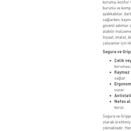
koruma, konfor v
burunlu ve kompo
ayakkabılar, da
sağlarken, kayma
güvenli adımlar 
alabilir malzeme
İnşaat, imalat, d
çalışanlar için id
Segura ve Gripp
Çelik ve
koruması
Kaymaz 
sağlar.
Ergonomi
sunar.
Antistat
Nefes al
korur.
Segura ve Grippe
olarak üretilmişt
çıkmaktadır. Hem