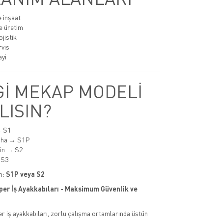
e inşaat
e üretim
jistik
rvis
ayi
İ MEKAP MODELİ
LISIN?
→ S1
aha → S1P
min → S2
 S3
m:
S1P veya S2
per İş Ayakkabıları - Maksimum Güvenlik ve
r iş ayakkabıları, zorlu çalışma ortamlarında üstün