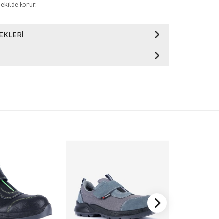
şekilde korur.
EKLERI