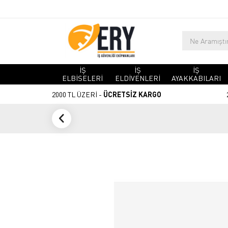
İŞ
İŞ
İŞ
ELBİSELERİ
ELDİVENLERİ
AYAKKABILARI
2000 TL ÜZERİ -
ÜCRETSİZ KARGO