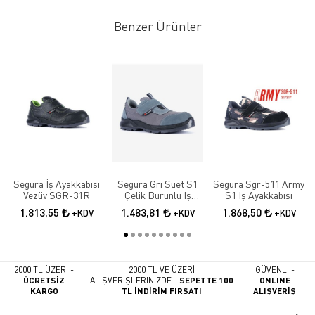
Benzer Ürünler
Segura İş Ayakkabısı
Segura Gri Süet S1
Segura Sgr-511 Army
Vezüv SGR-31R
Çelik Burunlu İş
S1 İş Ayakkabısı
Güvenlik Ayakkabısı
1.813,55
1.483,81
1.868,50
+KDV
+KDV
+KDV
SGR-51
2000 TL ÜZERİ -
2000 TL VE ÜZERİ
GÜVENLİ -
ÜCRETSİZ
ALIŞVERİŞLERİNİZDE -
SEPETTE 100
ONLINE
KARGO
TL İNDİRİM FIRSATI
ALIŞVERİŞ