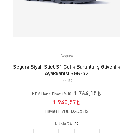
Segura
Segura Siyah Süet S1 Çelik Burunlu İş Güvenlik
Ayakkabısı SGR-52
sgr-52
1.764,15
KDV Hariç Fiyatı (
%10
):
1.940,57
Havale Fiyatı:
1.843,54
NUMARA:
39