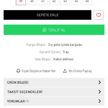
39
40
41
42
43
44
45
SEPETE EKLE
TEKLIF AL
Kargo Bilgisi:
2 iş günü içinde kargoda
Garanti Süresi:
5 ay
İade Bilgisi:
Fiyatı Düşünce Haber Ver
Bu Ürünü Paylaş
ÜRÜN BILGISI
TAKSIT SEÇENEKLERI
YORUMLAR
(0)