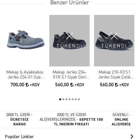
Benzer Ürünler
TÜKENDİ
TÜKENDİ
Mekap İş Ayakkabısı
Mekap Jeriko 234-
Mekap 210-03 S1
Jeriko 234-01 Süet
01R S1 Siyah Deri
Jeriko Siyak Çelik
S1 Çelik Burun
Çelik Burunlu
Burunlu İş Ayakkabısı
700,00
560,00
560,00
+KDV
+KDV
+KDV
Sandalet
2000 TL ÜZERİ -
2000 TL VE ÜZERİ
GÜVENLİ -
ÜCRETSİZ
ALIŞVERİŞLERİNİZDE -
SEPETTE 100
ONLINE
KARGO
TL İNDİRİM FIRSATI
ALIŞVERİŞ
Popüler Linkler