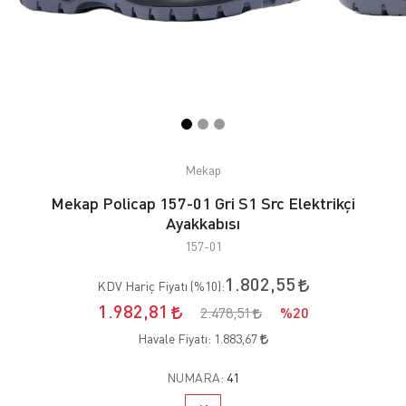
Mekap
Mekap Policap 157-01 Gri S1 Src Elektrikçi
Ayakkabısı
157-01
1.802,55
KDV Hariç Fiyatı (
%10
):
1.982,81
2.478,51
%20
Havale Fiyatı:
1.883,67
NUMARA:
41