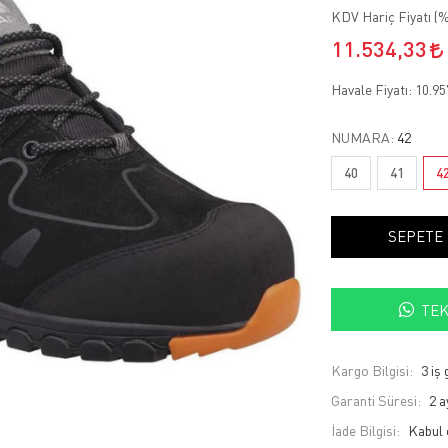
KDV Hariç Fiyatı (
%
11.534,33
Havale Fiyatı:
10.95
NUMARA:
42
40
41
4
SEPETE
TEK
Kargo Bilgisi:
3 iş
Garanti Süresi:
2 a
İade Bilgisi: