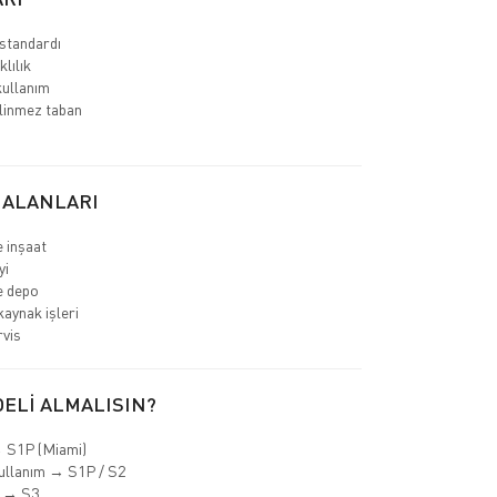
standardı
lılık
ullanım
linmez taban
 ALANLARI
e inşaat
yi
ve depo
kaynak işleri
rvis
ELİ ALMALISIN?
→ S1P (Miami)
ullanım → S1P / S2
a → S3