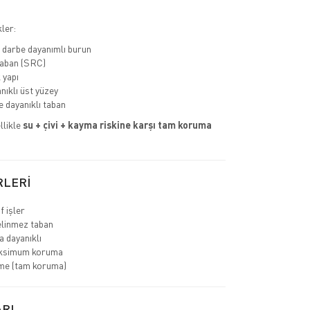
ler:
 darbe dayanımlı burun
aban (SRC)
 yapı
nıklı üst yüzey
 dayanıklı taban
llikle
su + çivi + kayma riskine karşı tam koruma
RLERİ
f işler
linmez taban
 dayanıklı
ksimum koruma
me (tam koruma)
RI