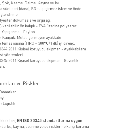
k, Şok, Kesme, Delme, Kayma ve Isı
a süet deri (dana), S3 su geçirmez işlem ve önde
çlendirme.
lyester dokumasız ve örgü ağ.
Çıkarılabilir ön kalıplı - EVA üzerine polyester.
: Yapıştırma - Faylon.
: Kauçuk. Metal içermeyen ayakkabı.
 temas ısısına (HRO = 300°C/1 dk) iyi direnç.
344:2011 Kişisel koruyucu ekipman - Ayakkabılara
est yöntemleri.
345:2011 Kişisel koruyucu ekipman - Güvenlik
rı.
ımları ve Riskler
 Zanaatkar
ayi
: Lojistik
akkabıları,
EN ISO 20345 standartlarına uygun
ve darbe, kayma, delinme ve su risklerine karşı koruma