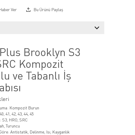
Haber Ver
Bu Ürünü Paylaş
 Plus Brooklyn S3
RC Kompozit
u ve Tabanlı İş
abısı
leri
uma: Kompozit Burun
, 41, 42, 43, 44, 45
r: S3, HRO, SRC
ah, Turuncu
Göre: Antistatik, Delinme, Isı, Kayganlık