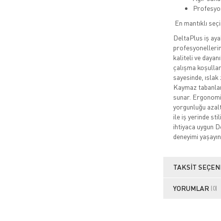
Profesyo
En mantıklı seç
DeltaPlus iş ayak
profesyonellerin
kaliteli ve daya
çalışma koşullar
sayesinde, ıslak 
Kaymaz tabanları
sunar. Ergonomik
yorgunluğu azalt
ile iş yerinde st
ihtiyaca uygun De
deneyimi yaşayın
TAKSIT SEÇEN
YORUMLAR
(0)