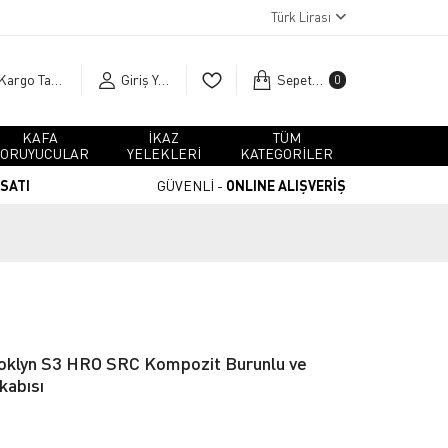
Türk Lirası
Kargo Takip
Giriş Yap
Sepetim
0
KAFA
İKAZ
TÜM
ORUYUCULAR
YELEKLERİ
KATEGORİLER
RSATI
GÜVENLİ -
ONLINE ALIŞVERİŞ
ooklyn S3 HRO SRC Kompozit Burunlu ve
kabısı