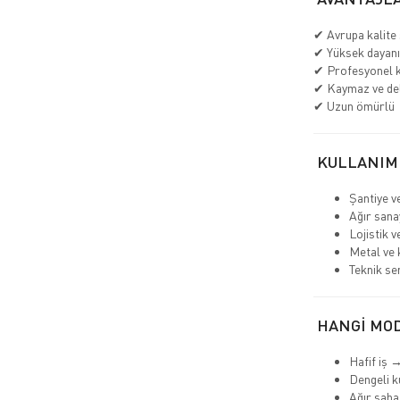
✔ Avrupa kalite 
✔ Yüksek dayanık
✔ Profesyonel k
✔ Kaymaz ve de
✔ Uzun ömürlü
KULLANIM
Şantiye v
Ağır sana
Lojistik 
Metal ve 
Teknik se
HANGİ MOD
Hafif iş 
Dengeli k
Ağır sah