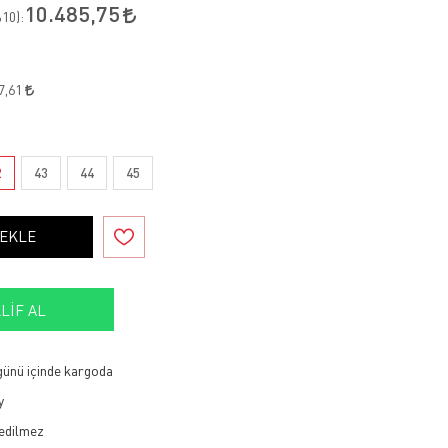
10.485,75
10
):
7,61
2
43
44
45
 EKLE
LIF AL
 günü içinde kargoda
y