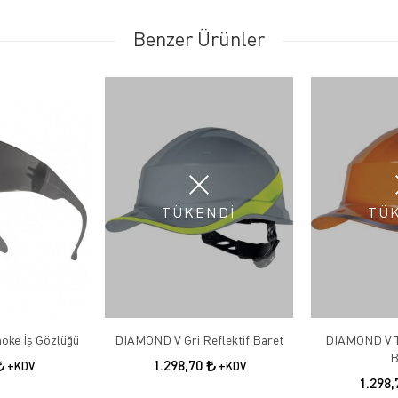
Benzer Ürünler
TÜKENDİ
TÜ
oke İş Gözlüğü
DIAMOND V Gri Reflektif Baret
DIAMOND V Tu
B
1.298,70
+KDV
+KDV
1.298