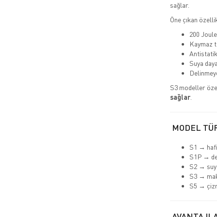
sağlar.
Öne çıkan özellik
200 Joule
Kaymaz t
Antistatik
Suya daya
Delinmeye
S3 modeller öze
sağlar
.
MODEL TÜ
S1 → hafi
S1P → de
S2 → suya
S3 → ma
S5 → çiz
AVANTAJLA