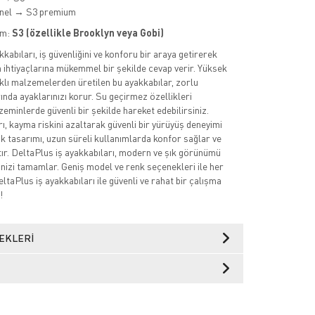
nel → S3 premium
im:
S3 (özellikle Brooklyn veya Gobi)
kabıları, iş güvenliğini ve konforu bir araya getirerek
 ihtiyaçlarına mükemmel bir şekilde cevap verir. Yüksek
nıklı malzemelerden üretilen bu ayakkabılar, zorlu
ında ayaklarınızı korur. Su geçirmez özellikleri
zeminlerde güvenli bir şekilde hareket edebilirsiniz.
, kayma riskini azaltarak güvenli bir yürüyüş deneyimi
 tasarımı, uzun süreli kullanımlarda konfor sağlar ve
ır. DeltaPlus iş ayakkabıları, modern ve şık görünümü
ilinizi tamamlar. Geniş model ve renk seçenekleri ile her
ltaPlus iş ayakkabıları ile güvenli ve rahat bir çalışma
!
EKLERI