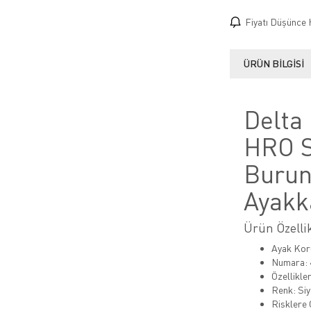
Fiyatı Düşünce 
ÜRÜN BILGISI
Delta
HRO S
Burunl
Ayakk
Ürün Özellik
Ayak Kor
Numara: 40
Özellikle
Renk: Siy
Risklere 