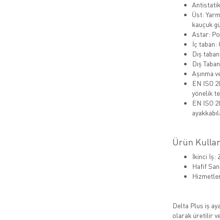
Antistati
Üst: Yarm
kauçuk gü
Astar: Po
İç taban: 
Dış taban
Dış Taban
Aşınma ve
EN ISO 20
yönelik t
EN ISO 20
ayakkabıla
Ürün Kullan
İkinci İş:
Hafif San
Hizmetler
Delta Plus iş ay
olarak üretilir 