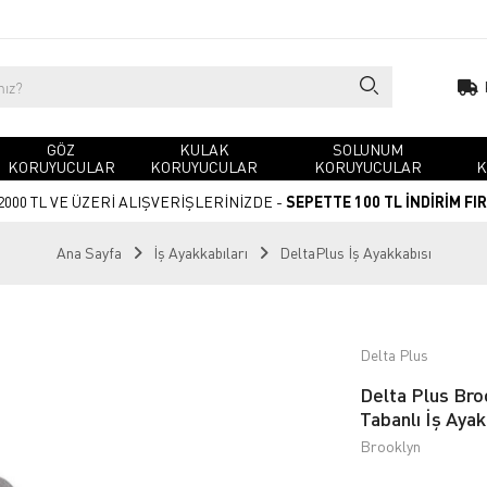
GÖZ
KULAK
SOLUNUM
KORUYUCULAR
KORUYUCULAR
KORUYUCULAR
K
2000 TL VE ÜZERİ ALIŞVERİŞLERİNİZDE -
SEPETTE 100 TL İNDİRİM FI
Ana Sayfa
İş Ayakkabıları
DeltaPlus İş Ayakkabısı
Delta Plus
Delta Plus Br
Tabanlı İş Ayak
Brooklyn