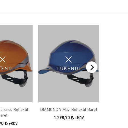
KENDİ
TÜKENDİ
T
runcu Reflektif
DIAMOND V Mavi Reflektif Baret
DIAMOND V S
aret
1.298,70
1.2
+KDV
,70
+KDV