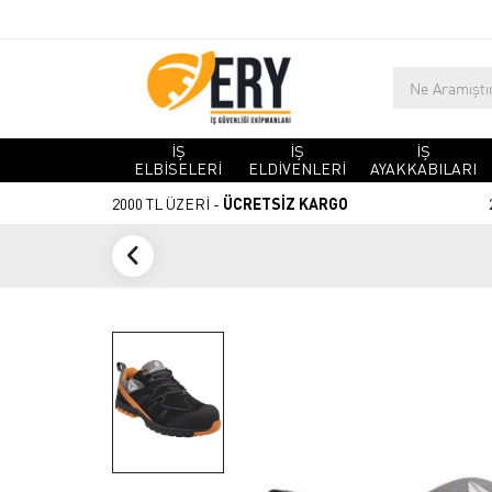
İŞ
İŞ
İŞ
ELBİSELERİ
ELDİVENLERİ
AYAKKABILARI
2000 TL ÜZERİ -
ÜCRETSİZ KARGO