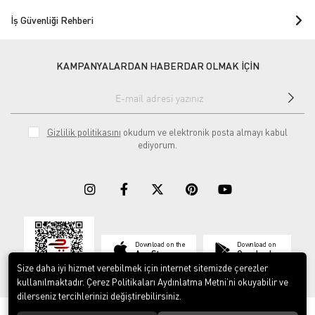
İş Güvenliği Rehberi
KAMPANYALARDAN HABERDAR OLMAK İÇİN
Gizlilik politikasını
okudum ve elektronik posta almayı kabul
ediyorum.
Download on the
Download on
App Store
Google play
Size daha iyi hizmet verebilmek için internet sitemizde çerezler
kullanılmaktadır. Çerez Politikaları Aydınlatma Metni’ni okuyabilir ve
dilerseniz tercihlerinizi değiştirebilirsiniz.
© 2023
ERY İş Güvenliği Ekipmanları
. Tüm hakları saklıdır.