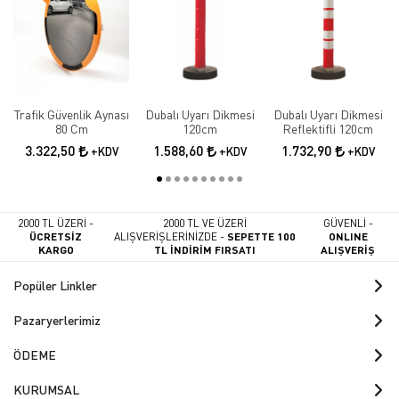
Trafik Güvenlik Aynası
Dubalı Uyarı Dikmesi
Dubalı Uyarı Dikmesi
80 Cm
120cm
Reflektifli 120cm
3.322,50
1.588,60
1.732,90
+KDV
+KDV
+KDV
2000 TL ÜZERİ -
2000 TL VE ÜZERİ
GÜVENLİ -
ÜCRETSİZ
ALIŞVERİŞLERİNİZDE -
SEPETTE 100
ONLINE
KARGO
TL İNDİRİM FIRSATI
ALIŞVERİŞ
Popüler Linkler
Pazaryerlerimiz
ÖDEME
KURUMSAL