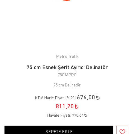
Metro Trafik
75 cm Esnek Şerit Ayırıcı Delinatör
75CMPRO
75 cm Delinatör
676,00
KDV Hariç Fiyatı (
%20
):
811,20
Havale Fiyatı:
770,64
SEPETE EKLE