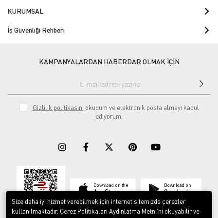
KURUMSAL
İş Güvenliği Rehberi
KAMPANYALARDAN HABERDAR OLMAK İÇİN
Gizlilik politikasını
okudum ve elektronik posta almayı kabul
ediyorum.
Download on the
Download on
App Store
Google play
Size daha iyi hizmet verebilmek için internet sitemizde çerezler
kullanılmaktadır. Çerez Politikaları Aydınlatma Metni’ni okuyabilir ve