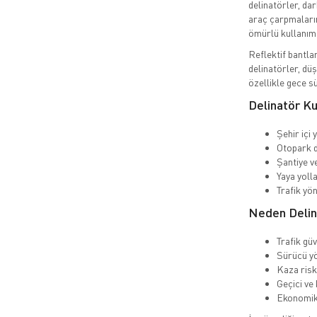
delinatörler, dar
araç çarpmaların
ömürlü kullanım 
Reflektif bantl
delinatörler, düş
özellikle gece sü
Delinatör Ku
Şehir içi 
Otopark 
Şantiye v
Yaya yolla
Trafik yö
Neden Delina
Trafik güv
Sürücü yö
Kaza riski
Geçici ve
Ekonomik