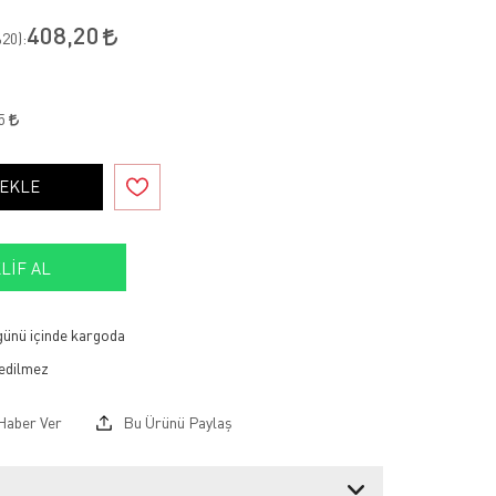
408,20
20
):
35
 EKLE
LIF AL
 günü içinde kargoda
Haber Ver
Bu Ürünü Paylaş