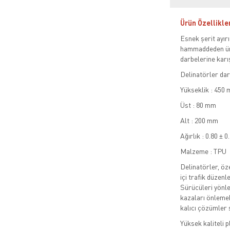
Ürün Özellikle
Esnek şerit ayır
hammaddeden üre
darbelerine karış
Delinatörler dar
Yükseklik : 450
Üst : 80 mm
Alt : 200 mm
Ağırlık : 0.80 ± 0
Malzeme : TPU
Delinatörler, öze
içi trafik düzen
Sürücüleri yönle
kazaları önlemek
kalıcı çözümler 
Yüksek kaliteli 