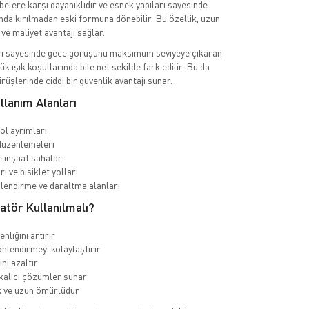
belere karşı dayanıklıdır ve esnek yapıları sayesinde
da kırılmadan eski formuna dönebilir. Bu özellik, uzun
ve maliyet avantajı sağlar.
arı sayesinde gece görüşünü maksimum seviyeye çıkaran
ük ışık koşullarında bile net şekilde fark edilir. Bu da
rüşlerinde ciddi bir güvenlik avantajı sunar.
llanım Alanları
yol ayrımları
düzenlemeleri
e inşaat sahaları
rı ve bisiklet yolları
nlendirme ve daraltma alanları
tör Kullanılmalı?
enliğini artırır
nlendirmeyi kolaylaştırır
ni azaltır
 kalıcı çözümler sunar
 ve uzun ömürlüdür