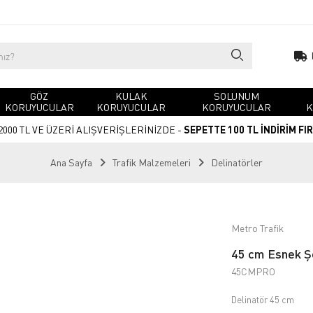
GÖZ
KULAK
SOLUNUM
KORUYUCULAR
KORUYUCULAR
KORUYUCULAR
K
2000 TL VE ÜZERİ ALIŞVERİŞLERİNİZDE -
SEPETTE 100 TL İNDİRİM FI
Ana Sayfa
Trafik Malzemeleri
Delinatörler
Metro Trafik
45 cm Esnek Şer
45CMPRO
Delinatör 45 cm