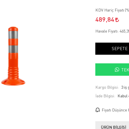
KDV Hariç Fiyatı (
%
489,84
Havale Fiyatı:
465,
SEPETE
TEK
Kargo Bilgisi:
3 iş
İade Bilgisi:
Fiyatı Düşünce 
ÜRÜN BILGISI