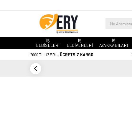
İŞ
İŞ
İŞ
ELBİSELERİ
ELDİVENLERİ
AYAKKABILARI
2000 TL ÜZERİ -
ÜCRETSİZ KARGO