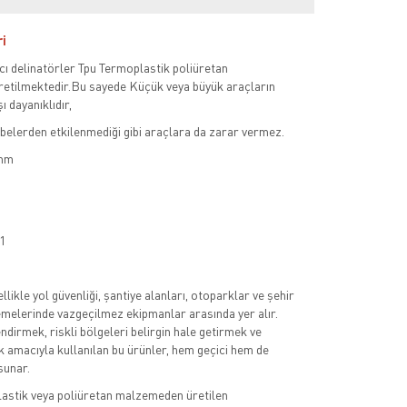
ri
ıcı delinatörler Tpu Termoplastik poliüretan
tilmektedir.Bu sayede Küçük veya büyük araçların
ı dayanıklıdır,
belerden etkilenmediği gibi araçlara da zarar vermez.
 mm
.1
llikle yol güvenliği, şantiye alanları, otoparklar ve şehir
lemelerinde vazgeçilmez ekipmanlar arasında yer alır.
ndirmek, riskli bölgeleri belirgin hale getirmek ve
 amacıyla kullanılan bu ürünler, hem geçici hem de
sunar.
plastik veya poliüretan malzemeden üretilen