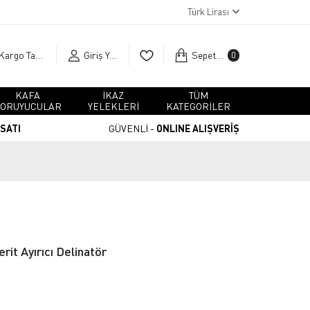
Türk Lirası
Kargo Takip
Giriş Yap
Sepetim
0
KAFA
İKAZ
TÜM
ORUYUCULAR
YELEKLERİ
KATEGORİLER
RSATI
GÜVENLİ -
ONLINE ALIŞVERİŞ
it Ayırıcı Delinatör