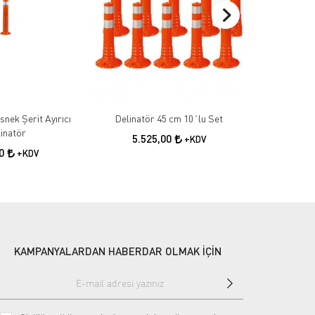
nek Şerit Ayırıcı
Delinatör 45 cm 10´lu Set
Delinatö
inatör
5.525,00
7.8
+KDV
00
+KDV
KAMPANYALARDAN HABERDAR OLMAK İÇİN