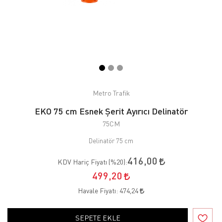
Metro Trafik
EKO 75 cm Esnek Şerit Ayırıcı Delinatör
75CM
Delinatör 75 cm
416,00
KDV Hariç Fiyatı (
%20
):
499,20
Havale Fiyatı:
474,24
SEPETE EKLE