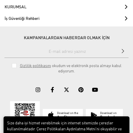
KURUMSAL
İş Güvenliği Rehberi
KAMPANYALARDAN HABERDAR OLMAK İÇİN
Gizlilik politikasını
okudum ve elektronik posta almayı kabul
ediyorum.
Download on the
Download on
App Store
Google play
Size daha iyi hizmet verebilmek için internet sitemizde çerezler
kullanılmaktadır. Çerez Politikaları Aydınlatma Metni’ni okuyabilir ve