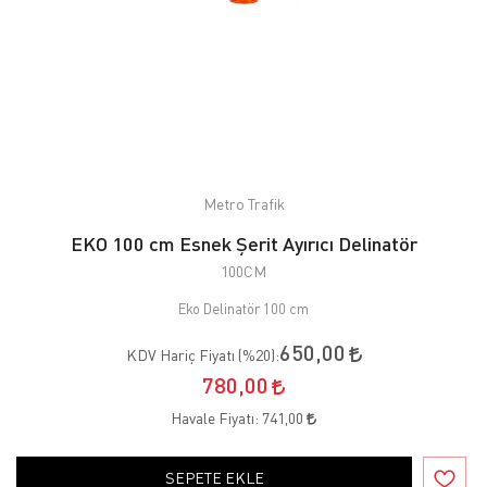
Metro Trafik
EKO 100 cm Esnek Şerit Ayırıcı Delinatör
100CM
Eko Delinatör 100 cm
650,00
KDV Hariç Fiyatı (
%20
):
780,00
Havale Fiyatı:
741,00
SEPETE EKLE