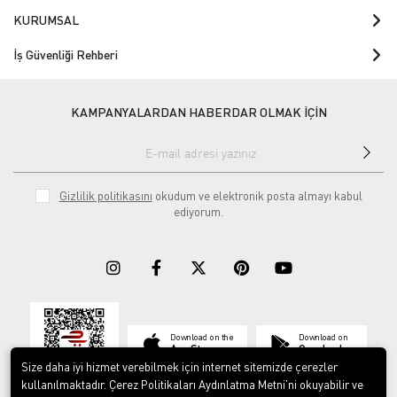
KURUMSAL
İş Güvenliği Rehberi
KAMPANYALARDAN HABERDAR OLMAK İÇİN
Gizlilik politikasını
okudum ve elektronik posta almayı kabul
ediyorum.
Download on the
Download on
App Store
Google play
Size daha iyi hizmet verebilmek için internet sitemizde çerezler
kullanılmaktadır. Çerez Politikaları Aydınlatma Metni’ni okuyabilir ve