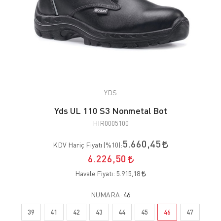
YDS
Yds UL 110 S3 Nonmetal Bot
HIR0005100
5.660,45
KDV Hariç Fiyatı (
%10
):
6.226,50
Havale Fiyatı:
5.915,18
NUMARA:
46
39
41
42
43
44
45
46
47