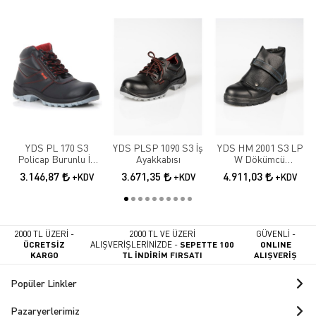
YDS PL 170 S3
YDS PLSP 1090 S3 İş
YDS HM 2001 S3 LP
Policap Burunlu İş
Ayakkabısı
W Dökümcü
Botu
Ayakkabısı
3.146,87
3.671,35
4.911,03
+KDV
+KDV
+KDV
2000 TL ÜZERİ -
2000 TL VE ÜZERİ
GÜVENLİ -
ÜCRETSİZ
ALIŞVERİŞLERİNİZDE -
SEPETTE 100
ONLINE
KARGO
TL İNDİRİM FIRSATI
ALIŞVERİŞ
Popüler Linkler
Pazaryerlerimiz