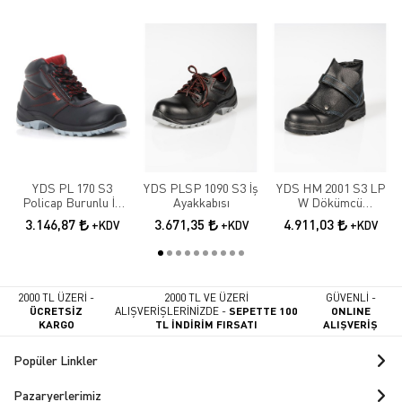
YDS PL 170 S3
YDS PLSP 1090 S3 İş
YDS HM 2001 S3 LP
Policap Burunlu İş
Ayakkabısı
W Dökümcü
Botu
Ayakkabısı
3.146,87
3.671,35
4.911,03
+KDV
+KDV
+KDV
2000 TL ÜZERİ -
2000 TL VE ÜZERİ
GÜVENLİ -
ÜCRETSİZ
ALIŞVERİŞLERİNİZDE -
SEPETTE 100
ONLINE
KARGO
TL İNDİRİM FIRSATI
ALIŞVERİŞ
Popüler Linkler
Pazaryerlerimiz