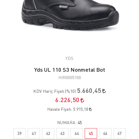
YDS
Yds UL 110 S3 Nonmetal Bot
HIR0005100
5.660,45
KDV Hariç Fiyatı (
%10
):
6.226,50
Havale Fiyatı:
5.915,18
NUMARA:
45
39
41
42
43
44
45
46
47