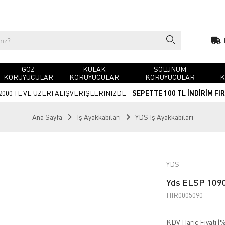
GÖZ
KULAK
SOLUNUM
KORUYUCULAR
KORUYUCULAR
KORUYUCULAR
K
2000 TL VE ÜZERİ ALIŞVERİŞLERİNİZDE -
SEPETTE 100 TL İNDİRİM FI
Ana Sayfa
İş Ayakkabıları
YDS İş Ayakkabıları
YDS
Yds ELSP 1090 
HIR0005090
KDV Hariç Fiyatı (
%