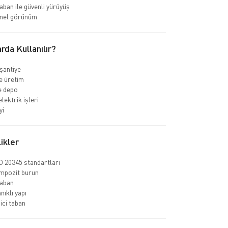
ban ile güvenli yürüyüş
nel görünüm
rda Kullanılır?
 şantiye
e üretim
ve depo
elektrik işleri
yi
ikler
 20345 standartları
ompozit burun
aban
nıklı yapı
ci taban