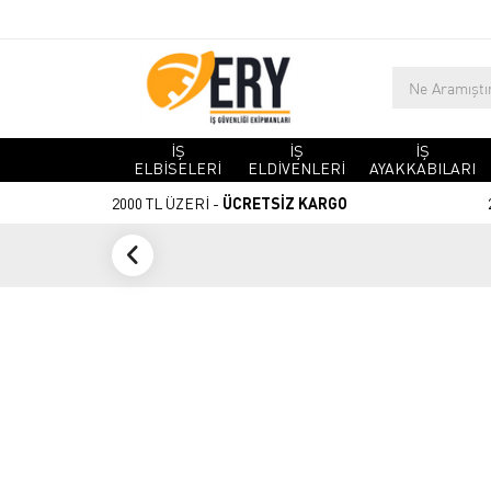
İŞ
İŞ
İŞ
ELBİSELERİ
ELDİVENLERİ
AYAKKABILARI
2000 TL ÜZERİ -
ÜCRETSİZ KARGO