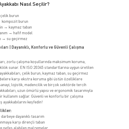
yakkabı Nasıl Seçilir?
 çelik burun
→ kompozit burun
min → kaymaz taban
anım → hafif model
m → su geçirmez
ları | Dayanıklı, Konforlu ve Güvenli Çalışma
ları, zorlu çalışma koşullarında maksimum koruma,
klılık sunar. EN ISO 20345 standartlarına uygun üretilen
 ayakkabıları, çelik burun, kaymaz taban, su geçirmez
rbelere karşı ekstra koruma gibi üstün özelliklere
 sanayi, lojistik, madencilik ve birçok sektörde tercih
akkabıları, uzun ömürlü yapısı ve ergonomik tasarımıyla
ir kullanım sağlar. Güvenli ve konforlu bir çalışma
ş ayakkabılarını keşfedin!
likler:
 darbeye dayanıklı tasarım
nmaya karşı dirençli taban
e nefes alabilen malzemeler