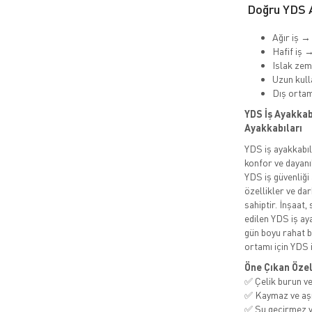
Doğru YDS A
Ağır iş →
Hafif iş 
Islak ze
Uzun kull
Dış orta
YDS İş Ayakkabı
Ayakkabıları
YDS iş ayakkabı
konfor ve dayanı
YDS iş güvenliği
özellikler ve da
sahiptir. İnşaat,
edilen YDS iş ay
gün boyu rahat b
ortamı için YDS i
Öne Çıkan Özel
✅ Çelik burun ve
✅ Kaymaz ve aşı
✅ Su geçirmez v