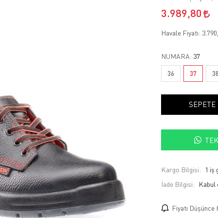
3.989,80
Havale Fiyatı:
3.790
NUMARA:
37
36
37
3
SEPETE
TEK
Kargo Bilgisi:
1 iş
İade Bilgisi:
Fiyatı Düşünce 