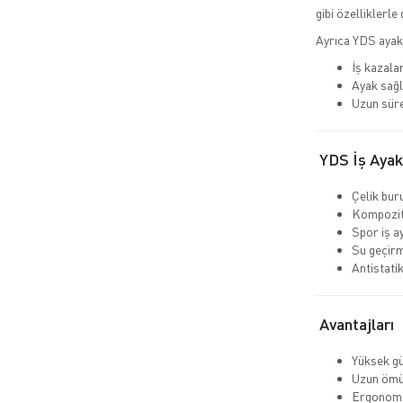
gibi özelliklerle 
Ayrıca YDS ayak
İş kazalar
Ayak sağl
Uzun süre
YDS İş Ayakk
Çelik bur
Kompozit
Spor iş a
Su geçir
Antistati
Avantajları
Yüksek gü
Uzun ömü
Ergonomi