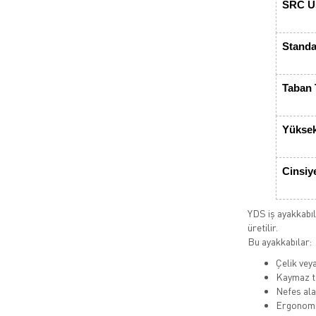
SRC Üs
Standa
Taban 
Yüksek
Cinsiy
YDS iş ayakkabıla
üretilir.
Bu ayakkabılar:
Çelik vey
Kaymaz ta
Nefes alab
Ergonomi