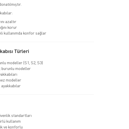
donatılmıştır.
kabılar:
ını azaltır
ığını korur
li kullanımda konfor sağlar
abısı Türleri
unlu modeller (S1, S2, S3)
 burunlu modeller
yakkabıları
mez modeller
k ayakkabılar
venlik standartları
rlü kullanım
k ve konforlu