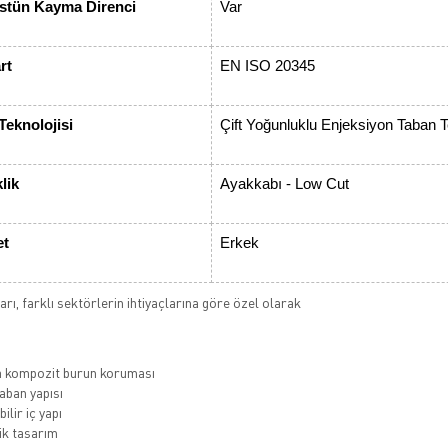
tün Kayma Direnci
Var
rt
EN ISO 20345
Teknolojisi
Çift Yoğunluklu Enjeksiyon Taban Te
lik
Ayakkabı - Low Cut
et
Erkek
rı, farklı sektörlerin ihtiyaçlarına göre özel olarak
a kompozit burun koruması
ban yapısı
ilir iç yapı
k tasarım