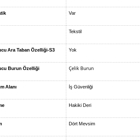
tik
Var
Tekstil
cu Ara Taban Özelliği-S3
Yok
Çelik Burun
cu Burun Özelliği
ım Alanı
İş Güvenliği
me
Hakiki Deri
m
Dört Mevsim