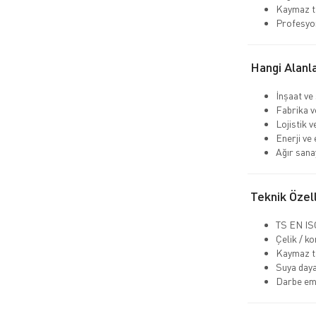
Kaymaz ta
Profesyo
Hangi Alanla
İnşaat ve
Fabrika v
Lojistik 
Enerji ve 
Ağır sana
Teknik Özell
TS EN ISO
Çelik / k
Kaymaz t
Suya daya
Darbe emi