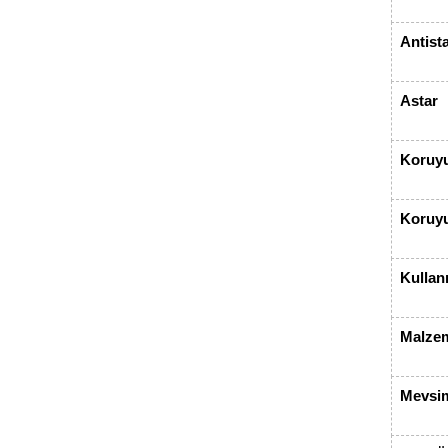
Antista
Astar
Koruyu
Koruyu
Kullan
Malze
Mevsi