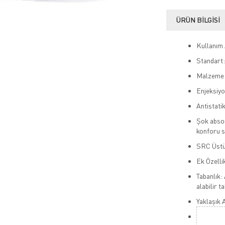
ÜRÜN BILGISI
Kullanım A
Standart
Malzeme: 
Enjeksiyo
Antistati
Şok absor
konforu s
SRC Üstü
Ek Özelli
Tabanlık: 
alabilir t
Yaklaşık A