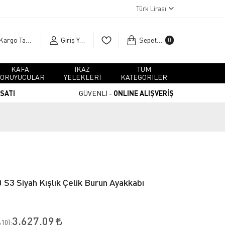
Türk Lirası
Kargo Takip
Giriş Yap
Sepetim
0
KAFA
İKAZ
TÜM
ORUYUCULAR
YELEKLERİ
KATEGORİLER
RSATI
GÜVENLİ -
ONLINE ALIŞVERİŞ
S3 Siyah Kışlık Çelik Burun Ayakkabı
3.627,09
10
):