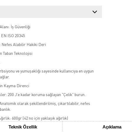
lanı: İş Güvenliği
: EN ISO 20345
Nefes Alabilir Hakiki Deri
n Taban Teknolojisi
k
bsiyonu ve yumuşaklığı sayesinde kullanıcıya en uygun
ağlar.
n Kayma Direnci
kler: 200 J'e kadar koruma sağlayan "Çelik" burun.
Anatomik olarak şekillendirilmiş, çıkartılabilir, nefes
abanlık.
ğırlık: 600gr (42 no için yaklaşık ağırlık)
Teknik Özellik
Açıklama