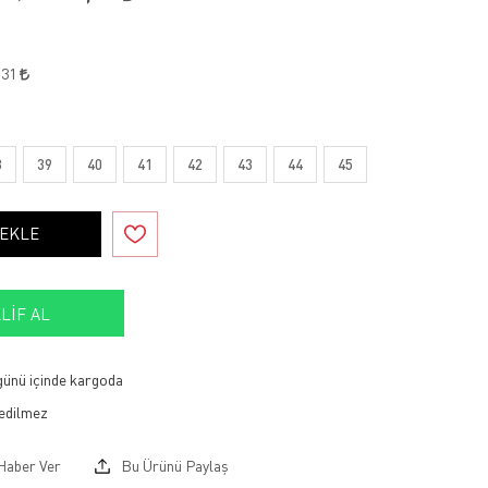
,31
8
39
40
41
42
43
44
45
 EKLE
LIF AL
 günü içinde kargoda
Haber Ver
Bu Ürünü Paylaş