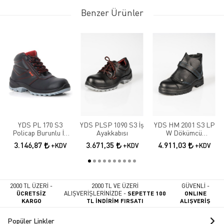
Benzer Ürünler
YDS PL 170 S3
YDS PLSP 1090 S3 İş
YDS HM 2001 S3 LP
Policap Burunlu İş
Ayakkabısı
W Dökümcü
Botu
Ayakkabısı
3.146,87
3.671,35
4.911,03
+KDV
+KDV
+KDV
2000 TL ÜZERİ -
2000 TL VE ÜZERİ
GÜVENLİ -
ÜCRETSİZ
ALIŞVERİŞLERİNİZDE -
SEPETTE 100
ONLINE
KARGO
TL İNDİRİM FIRSATI
ALIŞVERİŞ
Popüler Linkler