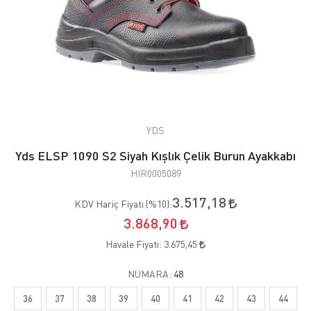
YDS
Yds ELSP 1090 S2 Siyah Kışlık Çelik Burun Ayakkabı
HIR0005089
3.517,18
KDV Hariç Fiyatı (
%10
):
3.868,90
Havale Fiyatı:
3.675,45
NUMARA:
48
36
37
38
39
40
41
42
43
44