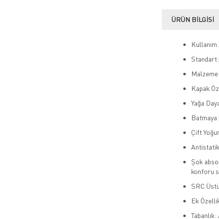
ÜRÜN BILGISI
Kullanım A
Standart
Malzeme: 
Kapak Özel
Yağa Daya
Batmaya k
Çift Yoğu
Antistati
Şok absor
konforu s
SRC Üstü
Ek Özelli
Tabanlık: 