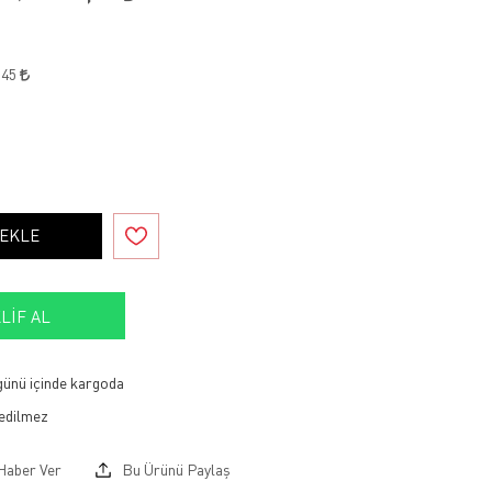
,45
 EKLE
LIF AL
 günü içinde kargoda
Haber Ver
Bu Ürünü Paylaş