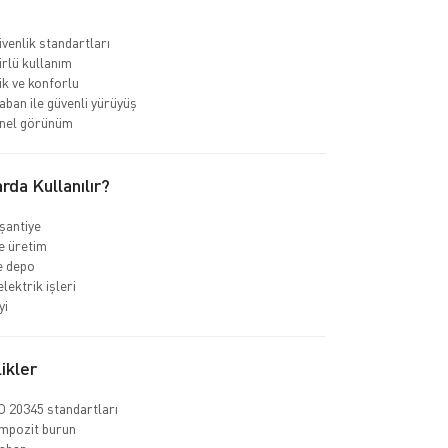
venlik standartları
rlü kullanım
k ve konforlu
ban ile güvenli yürüyüş
nel görünüm
rda Kullanılır?
 şantiye
e üretim
ve depo
elektrik işleri
yi
ikler
 20345 standartları
ompozit burun