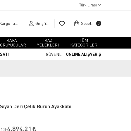
Türk Lirası
Kargo Takip
Giriş Yap
Sepetim
0
KAFA
İKAZ
TÜM
ORUYUCULAR
YELEKLERİ
KATEGORİLER
RSATI
GÜVENLİ -
ONLINE ALIŞVERİŞ
Siyah Deri Çelik Burun Ayakkabı
4.894,21
10
):