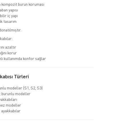
a kompozit burun koruması
ban yapısı
ilir iç yapı
k tasarım
donatılmıştır.
kabılar:
ını azaltır
ığını korur
li kullanımda konfor sağlar
abısı Türleri
unlu modeller (S1, S2, S3)
 burunlu modeller
yakkabıları
mez modeller
k ayakkabılar