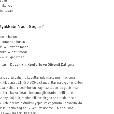
aban
nıklı yapı
ci taban
yakkabı Nasıl Seçilir?
 çelik burun
→ kompozit burun
min → kaymaz taban
anım → hafif model
m → su geçirmez
ları | Dayanıklı, Konforlu ve Güvenli Çalışma
ları, zorlu çalışma koşullarında maksimum koruma,
klılık sunar. EN ISO 20345 standartlarına uygun üretilen
 ayakkabıları, çelik burun, kaymaz taban, su geçirmez
rbelere karşı ekstra koruma gibi üstün özelliklere
 sanayi, lojistik, madencilik ve birçok sektörde tercih
akkabıları, uzun ömürlü yapısı ve ergonomik tasarımıyla
ir kullanım sağlar. Güvenli ve konforlu bir çalışma
ş ayakkabılarını keşfedin!