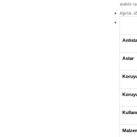
alabilir t
Ağırlık: 6
Antista
Astar
Koruyu
Koruyu
Kullan
Malze