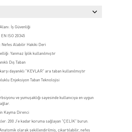
lanı: İş Güvenliği
: EN ISO 20345
Nefes Alabilir Hakiki Deri
liği: Yanmaz İplik kullanılmıştır
nıklı Dış Taban
arşı dayanıklı "KEVLAR" ara taban kullanılmıştır
nluklu Enjeksiyon Taban Teknolojisi
k
bsiyonu ve yumuşaklığı sayesinde kullanıcıya en uygun
ağlar.
n Kayma Direnci
kler: 200 J'e kadar koruma sağlayan "ÇELİK" burun.
Anatomik olarak şekillendirilmiş, çıkartılabilir, nefes