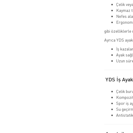
Çelik vey
Kaymaz ta
Nefes alab
Ergonomi
gibi özelliklerle 
Ayrıca YDS ayak
İş kazalar
Ayak sağl
Uzun süre
YDS İş Ayakk
Çelik bur
Kompozit
Spor iş a
Su geçir
Antistati