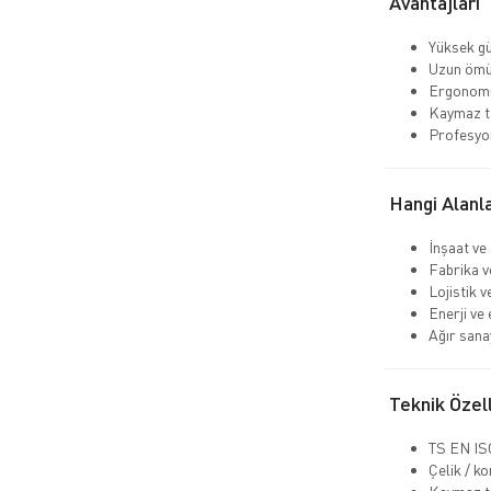
Avantajları
Yüksek gü
Uzun ömü
Ergonomi
Kaymaz ta
Profesyo
Hangi Alanla
İnşaat ve
Fabrika v
Lojistik 
Enerji ve 
Ağır sana
Teknik Özell
TS EN ISO
Çelik / k