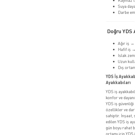
Kaymaz t
Suya daya
Darbe emi
Doğru YDS A
Ağır iş →
Hafif iş 
Islak ze
Uzun kull
Dış orta
YDS İş Ayakkabı
Ayakkabıları
YDS iş ayakkabı
konfor ve dayanı
YDS iş güvenliği
özellikler ve da
sahiptir. İnşaat,
edilen YDS iş ay
gün boyu rahat b
ortamı için YDS i