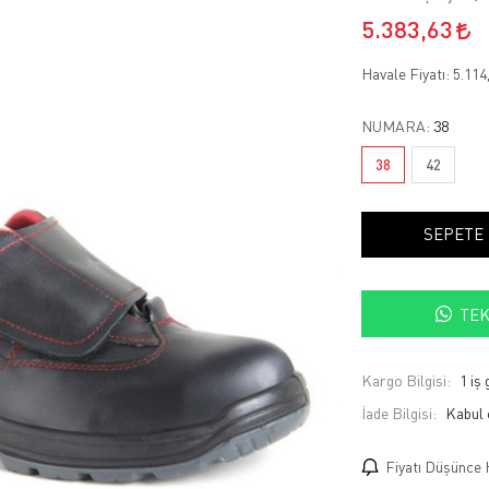
5.383,63
Havale Fiyatı:
5.114
NUMARA:
38
38
42
SEPETE
TEK
Kargo Bilgisi:
1 iş
İade Bilgisi:
Fiyatı Düşünce 