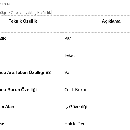
abanlık
50gr (42 no için yaklaşık ağırlık)
Teknik Özellik
Açıklama
tik
Var
Tekstil
cu Ara Taban Özelliği-S3
Var
Çelik Burun
cu Burun Özelliği
ım Alanı
İş Güvenliği
me
Hakiki Deri