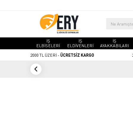
İŞ
İŞ
İŞ
ELBİSELERİ
ELDİVENLERİ
AYAKKABILARI
2000 TL ÜZERİ -
ÜCRETSİZ KARGO