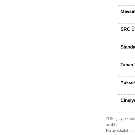
Mevsi
SRC Üs
Standa
Taban 
Yüksek
Cinsiy
YDS iş ayakkabıla
üretilir.
Bu ayakkabılar: