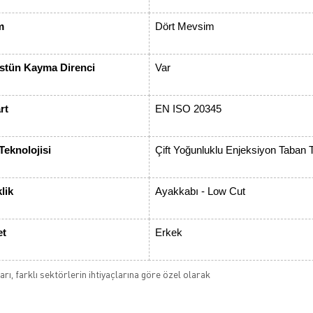
m
Dört Mevsim
tün Kayma Direnci
Var
rt
EN ISO 20345
Teknolojisi
Çift Yoğunluklu Enjeksiyon Taban T
lik
Ayakkabı - Low Cut
et
Erkek
rı, farklı sektörlerin ihtiyaçlarına göre özel olarak