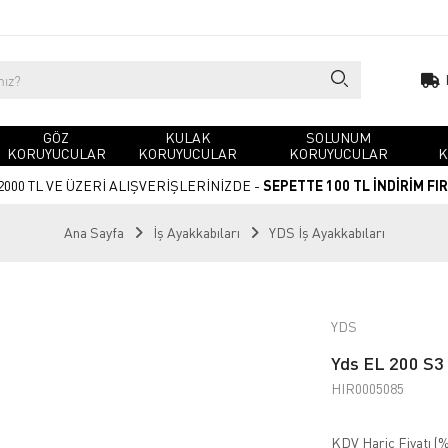
GÖZ
KULAK
SOLUNUM
KORUYUCULAR
KORUYUCULAR
KORUYUCULAR
K
2000 TL VE ÜZERİ ALIŞVERİŞLERİNİZDE -
SEPETTE 100 TL İNDİRİM FI
Ana Sayfa
İş Ayakkabıları
YDS İş Ayakkabıları
YDS
Yds EL 200 S3 
HIR0005085
KDV Hariç Fiyatı (
%