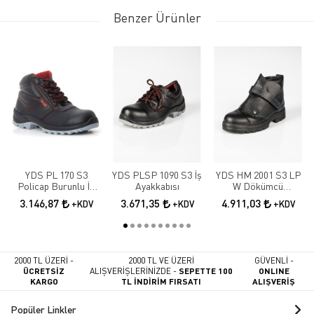
Benzer Ürünler
YDS PL 170 S3
YDS PLSP 1090 S3 İş
YDS HM 2001 S3 LP
Policap Burunlu İş
Ayakkabısı
W Dökümcü
Botu
Ayakkabısı
3.146,87
3.671,35
4.911,03
+KDV
+KDV
+KDV
2000 TL ÜZERİ -
2000 TL VE ÜZERİ
GÜVENLİ -
ÜCRETSİZ
ALIŞVERİŞLERİNİZDE -
SEPETTE 100
ONLINE
KARGO
TL İNDİRİM FIRSATI
ALIŞVERİŞ
Popüler Linkler