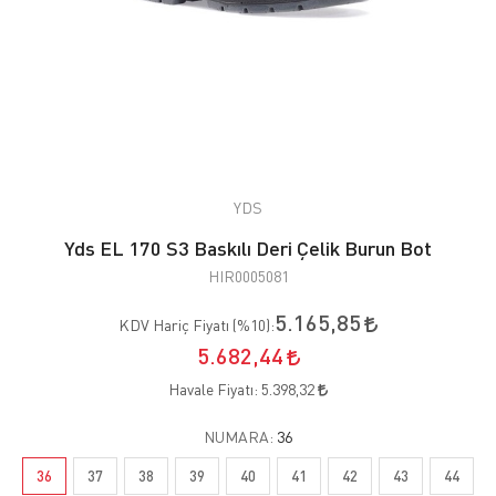
YDS
Yds EL 170 S3 Baskılı Deri Çelik Burun Bot
HIR0005081
5.165,85
KDV Hariç Fiyatı (
%10
):
5.682,44
Havale Fiyatı:
5.398,32
NUMARA:
36
36
37
38
39
40
41
42
43
44