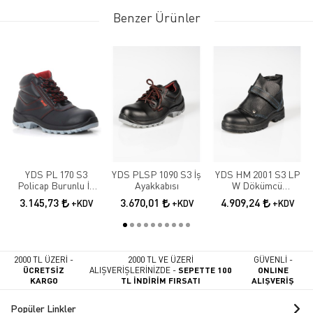
Benzer Ürünler
YDS PL 170 S3
YDS PLSP 1090 S3 İş
YDS HM 2001 S3 LP
Policap Burunlu İş
Ayakkabısı
W Dökümcü
Botu
Ayakkabısı
3.145,73
3.670,01
4.909,24
+KDV
+KDV
+KDV
2000 TL ÜZERİ -
2000 TL VE ÜZERİ
GÜVENLİ -
ÜCRETSİZ
ALIŞVERİŞLERİNİZDE -
SEPETTE 100
ONLINE
KARGO
TL İNDİRİM FIRSATI
ALIŞVERİŞ
Popüler Linkler