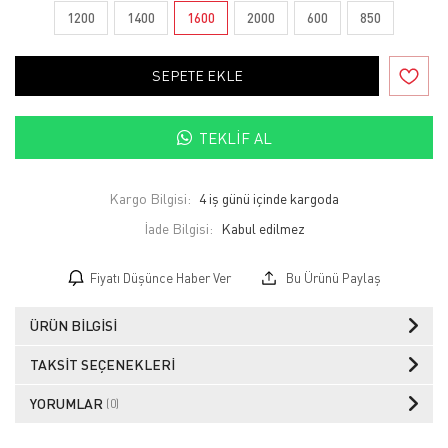
1200
1400
1600
2000
600
850
SEPETE EKLE
TEKLIF AL
Kargo Bilgisi:
4 iş günü içinde kargoda
İade Bilgisi:
Fiyatı Düşünce Haber Ver
Bu Ürünü Paylaş
ÜRÜN BILGISI
TAKSIT SEÇENEKLERI
YORUMLAR
(0)