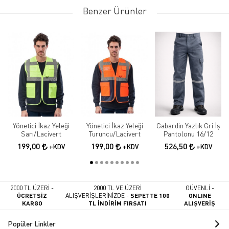
Benzer Ürünler
Yönetici İkaz Yeleği
Yönetici İkaz Yeleği
Gabardin Yazlık Gri İş
Sarı/Lacivert
Turuncu/Lacivert
Pantolonu 16/12
199,00
199,00
526,50
+KDV
+KDV
+KDV
2000 TL ÜZERİ -
2000 TL VE ÜZERİ
GÜVENLİ -
ÜCRETSİZ
ALIŞVERİŞLERİNİZDE -
SEPETTE 100
ONLINE
KARGO
TL İNDİRİM FIRSATI
ALIŞVERİŞ
Popüler Linkler