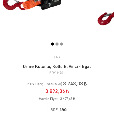
ERY
Örme Kolonlu, Kollu El Vinci - Irgat
ERY-H701
3.243,38
KDV Hariç Fiyatı (
%20
):
3.892,06
Havale Fiyatı:
3.697,45
LIBRE:
1600