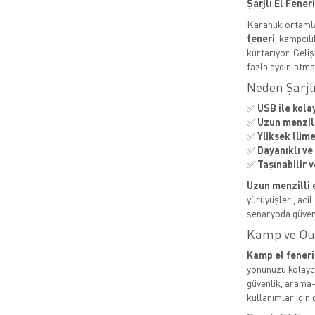
Şarjlı El Fener
Karanlık ortaml
feneri
, kampçıl
kurtarıyor. Geli
fazla aydınlatma
Neden Şarjlı
✅
USB ile kolay
✅
Uzun menzill
✅
Yüksek lümen
✅
Dayanıklı ve
✅
Taşınabilir v
Uzun menzilli e
yürüyüşleri, acil
senaryoda güveni
Kamp ve Out
Kamp el feneri
yönünüzü kolayca
güvenlik, arama-
kullanımlar için 