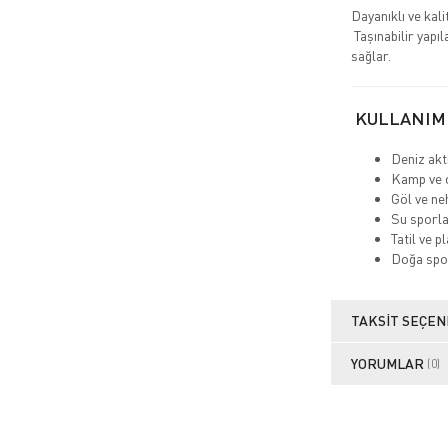
Dayanıklı ve kal
Taşınabilir yapıl
sağlar.
KULLANIM
Deniz akti
Kamp ve 
Göl ve ne
Su sporla
Tatil ve pl
Doğa spo
TAKSIT SEÇEN
YORUMLAR
(0)