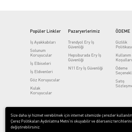
Popüler Linkler
Pazaryerlerimiz
ÖDEME
İş Ayakkabıları
Trendyol Ery İş
Gizlilik
Güvenliği
Politikası
Solunum
Koruyucular
Hepsiburada Ery İş
Kullanım
Güvenliği
Koşulları
İş Elbiseleri
N11 Ery İş Güvenliği
Ödeme
İş Eldivenleri
Seçenekl
Göz Koruyucular
Satış
Sözleşme
Kulak
Koruyucular
Size daha iyi hizmet verebilmek için internet sitemizde çerezler kullanılm
Çerez Politikaları Aydınlatma Metni’ni okuyabilir ve dilerseniz tercihlerini
değiştirebilirsiniz.