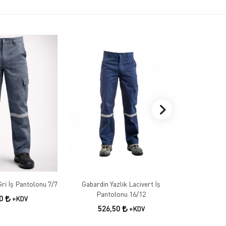
Gabardin Kışlık Gri İş Pantolonu 7/7
Gabardin Yazlık Lacivert İş
Gabardin 
Pantolonu 16/12
50
+KDV
526,50
55
+KDV