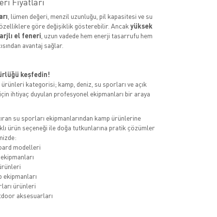
eri Fiyatları
arı
, lümen değeri, menzil uzunluğu, pil kapasitesi ve su
özelliklere göre değişiklik gösterebilir. Ancak
yüksek
rjlı el feneri
, uzun vadede hem enerji tasarrufu hem
çısından avantaj sağlar.
rlüğü keşfedin!
ürünleri kategorisi; kamp, deniz, su sporları ve açık
 için ihtiyaç duyulan profesyonel ekipmanları bir araya
tıran su sporları ekipmanlarından kamp ürünlerine
klı ürün seçeneği ile doğa tutkunlarına pratik çözümler
mizde:
ard modelleri
 ekipmanları
ürünleri
 ekipmanları
ları ürünleri
utdoor aksesuarları