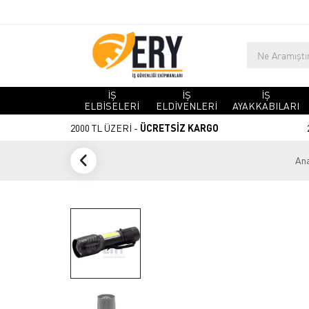
İŞ
İŞ
İŞ
ELBİSELERİ
ELDİVENLERİ
AYAKKABILARI
2000 TL ÜZERİ -
ÜCRETSİZ KARGO
Ana