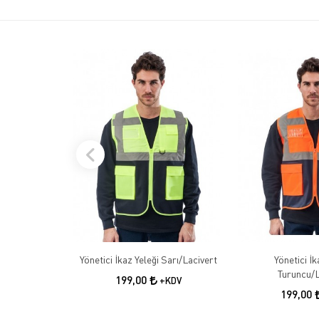
Yönetici İkaz Yeleği Sarı/Lacivert
Yönetici İk
Turuncu/L
199,00
+KDV
199,00