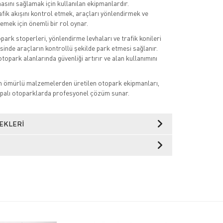
masını sağlamak için kullanılan ekipmanlardır.
fik akışını kontrol etmek, araçları yönlendirmek ve
emek için önemli bir rol oynar.
opark stoperleri, yönlendirme levhaları ve trafik konileri
esinde araçların kontrollü şekilde park etmesi sağlanır.
topark alanlarında güvenliği artırır ve alan kullanımını
un ömürlü malzemelerden üretilen otopark ekipmanları,
palı otoparklarda profesyonel çözüm sunar.
EKLERI