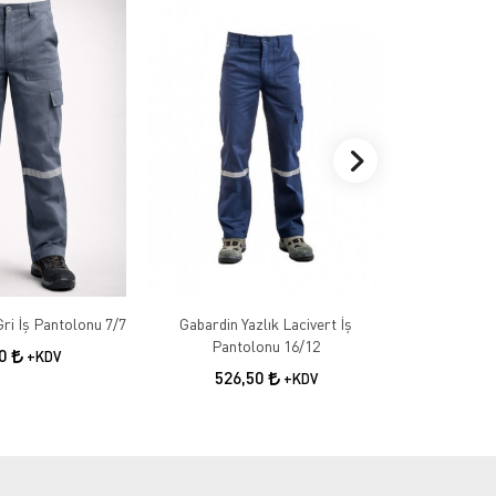
Gabardin Kışlık Gri İş Pantolonu 7/7
Gabardin Yazlık Lacivert İş
Gabardin 
Pantolonu 16/12
50
+KDV
526,50
55
+KDV