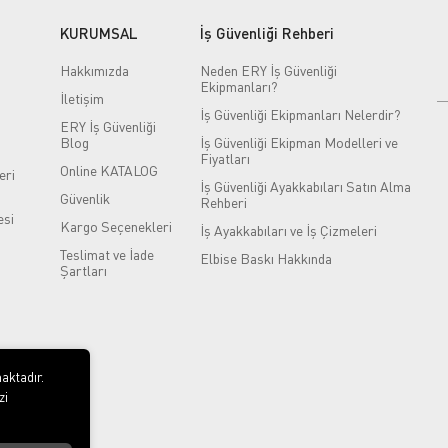
KURUMSAL
İş Güvenliği Rehberi
Hakkımızda
Neden ERY İş Güvenliği
Ekipmanları?
İletişim
İş Güvenliği Ekipmanları Nelerdir?
ERY İş Güvenliği
Blog
İş Güvenliği Ekipman Modelleri ve
Fiyatları
Online KATALOG
eri
İş Güvenliği Ayakkabıları Satın Alma
Güvenlik
Rehberi
si
Kargo Seçenekleri
İş Ayakkabıları ve İş Çizmeleri
Teslimat ve İade
Elbise Baskı Hakkında
Şartları
aktadır.
zi