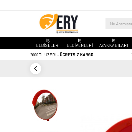
İŞ
İŞ
İŞ
ELBİSELERİ
ELDİVENLERİ
AYAKKABILARI
2000 TL ÜZERİ -
ÜCRETSİZ KARGO