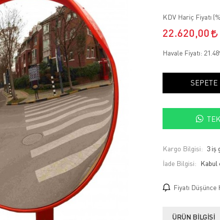
KDV Hariç Fiyatı (
%
22.620,00
Havale Fiyatı:
21.48
SEPETE
TEK
Kargo Bilgisi:
3 iş
İade Bilgisi:
Fiyatı Düşünce 
ÜRÜN BILGISI