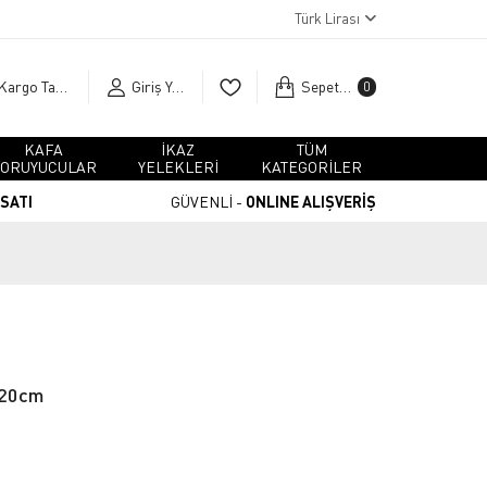
Türk Lirası
Kargo Takip
Giriş Yap
Sepetim
0
KAFA
İKAZ
TÜM
ORUYUCULAR
YELEKLERİ
KATEGORİLER
RSATI
GÜVENLİ -
ONLINE ALIŞVERİŞ
120cm