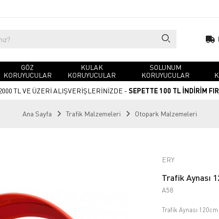
GÖZ
KULAK
SOLUNUM
KORUYUCULAR
KORUYUCULAR
KORUYUCULAR
K
2000 TL VE ÜZERİ ALIŞVERİŞLERİNİZDE -
SEPETTE 100 TL İNDİRİM FI
Ana Sayfa
Trafik Malzemeleri
Otopark Malzemeleri
ERY
Trafik Aynası 
A58
Trafik Aynası 120cm