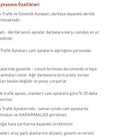
Aynasının Özellikleri
 Trafik ve Güvenlik Aynaları, darbeye dayanıklı akrilik
ilmektedir.
 - Akrilik lensli aynalar darbelere karşı camdan en az
nıklıdır.
k Trafik Aynaları, cam aynaların ağırlığının yarısından
ynalarında güvenlik - Lensin kırılması durumunda ortaya
anmaları önler. Ağır darbelerle kırılsa bile, kırılan
arı keskin değildir ve yavaş çarparlar.
lik trafik aynası, standart cam aynalara göre % 20 daha
erirler.
k Trafik Aynalarında ; zaman içinde cam aynalarda
ulmaları ve KARARMALAR görülmez.
oğal hava şartlarına dayanıklı üretilmiştir.
eri, araç park alanlarının düzenli, güvenli ve verimli