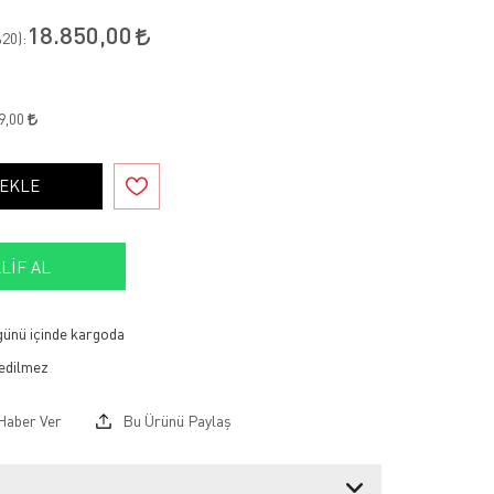
18.850,00
20
):
9,00
 EKLE
LIF AL
 günü içinde kargoda
Haber Ver
Bu Ürünü Paylaş