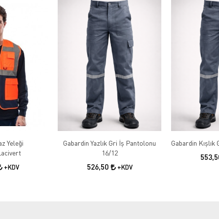
az Yeleği
Gabardin Yazlık Gri İş Pantolonu
acivert
16/12
553,
526,50
+KDV
+KDV