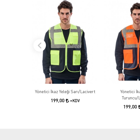
Yönetici İkaz Yeleği Sarı/Lacivert
Yönetici İk
Turuncu/L
199,00
+KDV
199,00