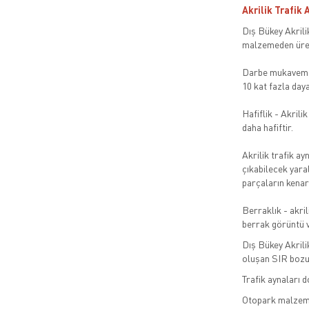
Akrilik Trafik 
Dış Bükey Akrilik
malzemeden üret
Darbe mukavemeti
10 kat fazla daya
Hafiflik - Akrili
daha hafiftir.
Akrilik trafik a
çıkabilecek yaral
parçaların kenarl
Berraklık - akri
berrak görüntü v
Dış Bükey Akrili
oluşan SIR boz
Trafik aynaları d
Otopark malzemel