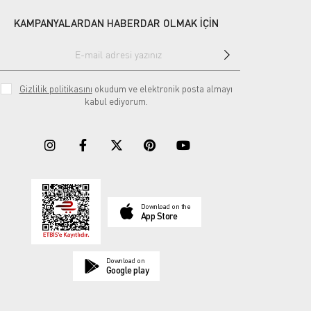
KAMPANYALARDAN HABERDAR OLMAK İÇİN
Gizlilik politikasını
okudum ve elektronik posta almayı
kabul ediyorum.
Download on the
App Store
Download on
Google play