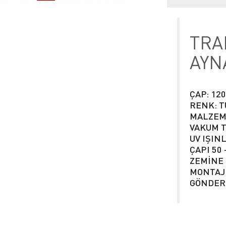
TRA
AYN
ÇAP: 12
RENK: 
MALZEME
VAKUM T
UV IŞIN
ÇAPI 50
ZEMİNE 
MONTAJ
GÖNDER