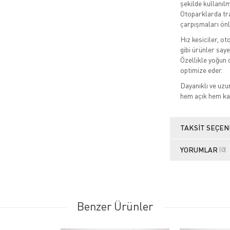
şekilde kullanıl
Otoparklarda tra
çarpışmaları önl
Hız kesiciler, ot
gibi ürünler say
Özellikle yoğun o
optimize eder.
Dayanıklı ve uz
hem açık hem ka
TAKSIT SEÇEN
YORUMLAR
(0)
Benzer Ürünler