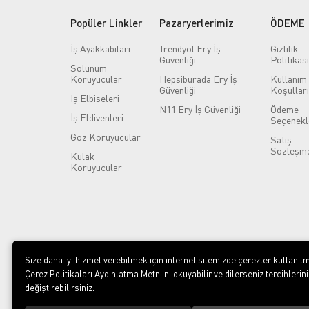
Popüler Linkler
Pazaryerlerimiz
ÖDEME
İş Ayakkabıları
Trendyol Ery İş
Gizlilik
Güvenliği
Politikası
Solunum
Koruyucular
Hepsiburada Ery İş
Kullanım
Güvenliği
Koşulları
İş Elbiseleri
N11 Ery İş Güvenliği
Ödeme
İş Eldivenleri
Seçenekl
Göz Koruyucular
Satış
Sözleşme
Kulak
Koruyucular
Size daha iyi hizmet verebilmek için internet sitemizde çerezler kullanılm
Çerez Politikaları Aydınlatma Metni’ni okuyabilir ve dilerseniz tercihlerini
değiştirebilirsiniz.