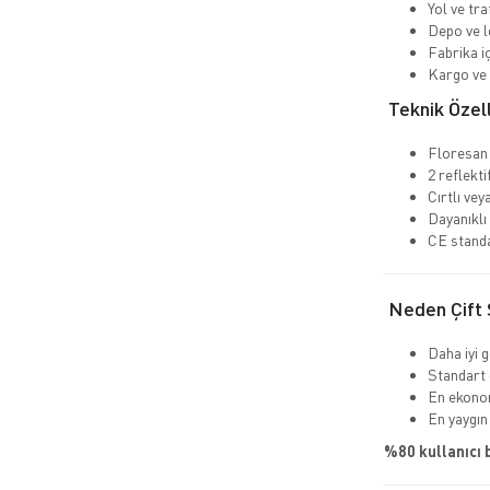
Yol ve tra
Depo ve lo
Fabrika iç
Kargo ve 
Teknik Özell
Floresan
2 reflekti
Cırtlı ve
Dayanıklı 
CE standa
Neden Çift Ş
Daha iyi 
Standart 
En ekono
En yaygın
%80 kullanıcı 