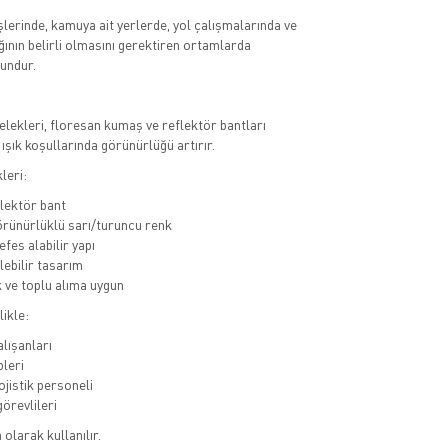
işlerinde, kamuya ait yerlerde, yol çalışmalarında ve
ığının belirli olmasını gerektiren ortamlarda
undur.
 yelekleri, floresan kumaş ve reflektör bantları
ışık koşullarında görünürlüğü artırır.
leri:
flektör bant
rünürlüklü sarı/turuncu renk
efes alabilir yapı
lebilir tasarım
ve toplu alıma uygun
likle:
alışanları
pleri
ojistik personeli
örevlileri
olarak kullanılır.