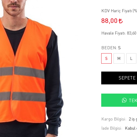
KDV Hariç Fiyatı (
%
88,00
Havale Fiyatı:
83,6
BEDEN:
S
S
M
L
SEPETE
TEK
Kargo Bilgisi:
2 iş
İade Bilgisi: