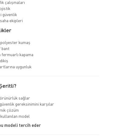
fik çalışmaları
jistik
i güvenlik
saha ekipleri
ikler
 polyester kumaş
f bant
ya fermuarlı kapama
dikiş
rtlarına uygunluk
eritli?
görünürlük sağlar
güvenlik gereksinimini karşılar
mik çözüm
 kullanılan model
bu modeli tercih eder