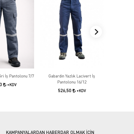
Gabardin Kışlık Gri İş Pantolonu 7/7
Gabardin Yazlık Lacivert İş
Gabardin 
Pantolonu 16/12
50
+KDV
526,50
55
+KDV
KAMPANYALARDAN HABERDAR OLMAK İÇİN