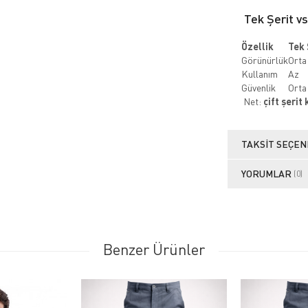
Tek Şerit vs
Özellik
Tek 
Görünürlük
Orta
Kullanım
Az
Güvenlik
Orta
Net:
çift şerit
TAKSIT SEÇEN
YORUMLAR
(0)
Benzer Ürünler