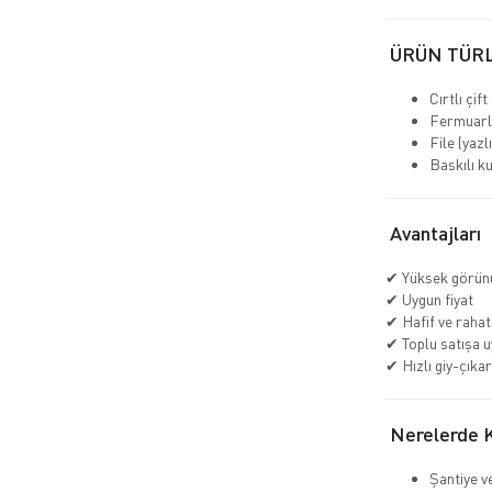
ÜRÜN TÜR
Cırtlı çift
Fermuarlı 
File (yazl
Baskılı k
Avantajları
✔ Yüksek görün
✔ Uygun fiyat
✔ Hafif ve rahat
✔ Toplu satışa 
✔ Hızlı giy-çıkar
Nerelerde Ku
Şantiye v