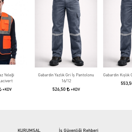
az Yeleği
Gabardin Yazlık Gri İş Pantolonu
acivert
16/12
553,
526,50
+KDV
+KDV
KURUMSAL
İş Güvenliği Rehberi