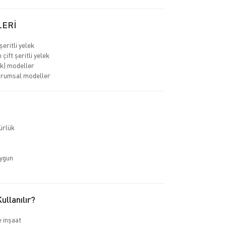
LERİ
 şeritli yelek
çift şeritli yelek
ık) modeller
urumsal modeller
ürlük
uygun
llanılır?
e inşaat