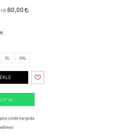
80,00
10
):
0
XL
XXL
 EKLE
LIF AL
 günü içinde kargoda