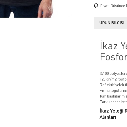
Fiyatı Düşünce 
ÜRÜN BILGISI
İkaz Y
Fosfo
%100 polyesterde
120 gr/m2 fosfo
Reflektif yelek ü
Firma logolarınız
Tüm baskılarımız
Farklı beden iste
İkaz Yeleği 
Alanları