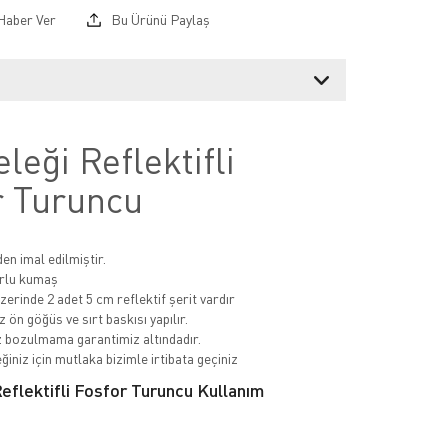
Haber Ver
Bu Ürünü Paylaş
eleği Reflektifli
r Turuncu
n imal edilmiştir.
rlu kumaş
zerinde 2 adet 5 cm reflektif şerit vardır
 ön göğüs ve sırt baskısı yapılır.
 bozulmama garantimiz altındadır.
ğiniz için mutlaka bizimle irtibata geçiniz
Reflektifli Fosfor Turuncu Kullanım