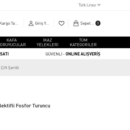
Türk Lirası
Kargo Takip
Giriş Yap
Sepetim
0
KAFA
İKAZ
TÜM
ORUYUCULAR
YELEKLERİ
KATEGORİLER
RSATI
GÜVENLİ -
ONLINE ALIŞVERİŞ
Çift Şeritli
lektifli Fosfor Turuncu