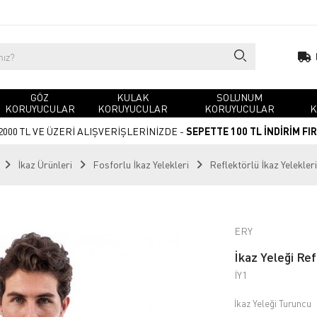
GÖZ
KULAK
SOLUNUM
KORUYUCULAR
KORUYUCULAR
KORUYUCULAR
K
2000 TL VE ÜZERİ ALIŞVERİŞLERİNİZDE -
SEPETTE 100 TL İNDİRİM FI
İkaz Ürünleri
Fosforlu İkaz Yelekleri
Reflektörlü İkaz Yelekleri 
ERY
İkaz Yeleği Ref
İY1
İkaz Yeleği Turuncu