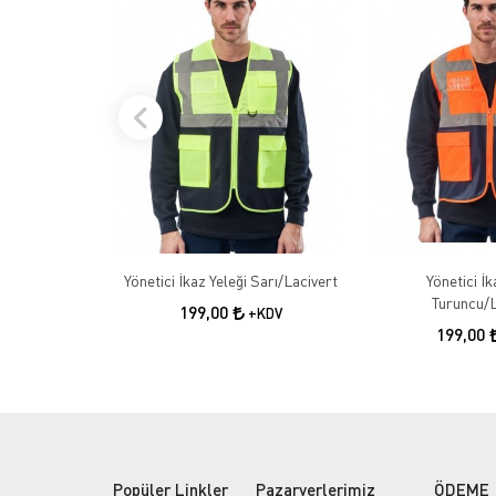
Yönetici İkaz Yeleği Sarı/Lacivert
Yönetici İk
Turuncu/L
199,00
+KDV
199,00
Popüler Linkler
Pazaryerlerimiz
ÖDEME