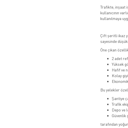
Trafikte, inşaat 
kullanıcının varl
kullanılmaya uyg
Çift şeritli ikaz
sayesinde düşük 
Öne çıkan özellik
2 adet re
Yüksek gö
Hafif ve n
Kolay giyi
Ekonomik 
Bu yelekler özel
Şantiye ç
Trafik eki
Depo ve l
Güvenlik g
tarafından yoğun 