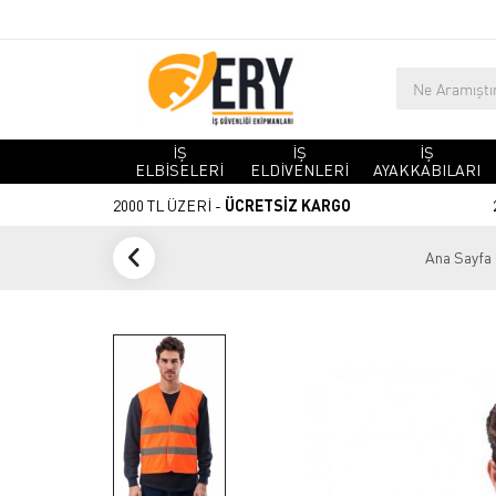
İŞ
İŞ
İŞ
ELBİSELERİ
ELDİVENLERİ
AYAKKABILARI
2000 TL ÜZERİ -
ÜCRETSİZ KARGO
Ana Sayfa