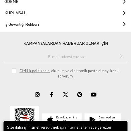
ÖDEME
KURUMSAL
İş Güvenliği Rehberi
KAMPANYALARDAN HABERDAR OLMAK İÇİN
Gizlilik politikasını
okudum ve elektronik posta almayı kabul
ediyorum.
Download on the
Download on
App Store
Google play
Size daha iyi hizmet verebilmek için internet sitemizde çerezler