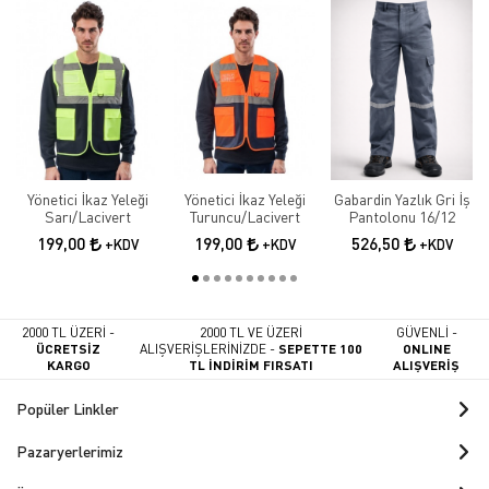
Yönetici İkaz Yeleği
Yönetici İkaz Yeleği
Gabardin Yazlık Gri İş
Sarı/Lacivert
Turuncu/Lacivert
Pantolonu 16/12
199,00
199,00
526,50
+KDV
+KDV
+KDV
2000 TL ÜZERİ -
2000 TL VE ÜZERİ
GÜVENLİ -
ÜCRETSİZ
ALIŞVERİŞLERİNİZDE -
SEPETTE 100
ONLINE
KARGO
TL İNDİRİM FIRSATI
ALIŞVERİŞ
Popüler Linkler
Pazaryerlerimiz