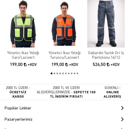
Yönetici İkaz Yeleği
Yönetici İkaz Yeleği
Gabardin Yazlık Gri İş
Sarı/Lacivert
Turuncu/Lacivert
Pantolonu 16/12
199,00
199,00
526,50
+KDV
+KDV
+KDV
2000 TL ÜZERİ -
2000 TL VE ÜZERİ
GÜVENLİ -
ÜCRETSİZ
ALIŞVERİŞLERİNİZDE -
SEPETTE 100
ONLINE
KARGO
TL İNDİRİM FIRSATI
ALIŞVERİŞ
Popüler Linkler
Pazaryerlerimiz