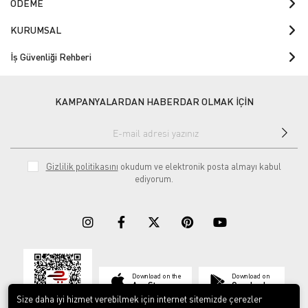
ÖDEME
KURUMSAL
İş Güvenliği Rehberi
KAMPANYALARDAN HABERDAR OLMAK İÇİN
Gizlilik politikasını
okudum ve elektronik posta almayı kabul
ediyorum.
Download on the
Download on
App Store
Google play
Size daha iyi hizmet verebilmek için internet sitemizde çerezler