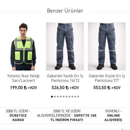
Benzer Ürünler
Yönetici İkaz Yeleği
Gabardin Yazlık Gri İş
Gabardin Kışlık Gri İş
Sarı/Lacivert
Pantolonu 16/12
Pantolonu 7/7
199,00
526,50
553,50
+KDV
+KDV
+KDV
2000 TL ÜZERİ -
2000 TL VE ÜZERİ
GÜVENLİ -
ÜCRETSİZ
ALIŞVERİŞLERİNİZDE -
SEPETTE 100
ONLINE
KARGO
TL İNDİRİM FIRSATI
ALIŞVERİŞ