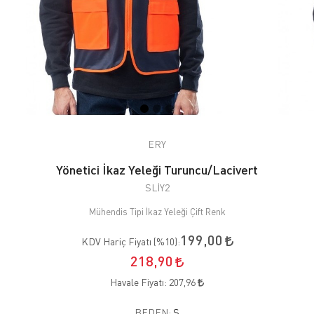
ERY
Yönetici İkaz Yeleği Turuncu/Lacivert
SLİY2
Mühendis Tipi İkaz Yeleği Çift Renk
199,00
KDV Hariç Fiyatı (
%10
):
218,90
Havale Fiyatı:
207,96
BEDEN:
S