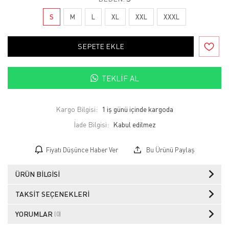
S
M
L
XL
XXL
XXXL
SEPETE EKLE
TEKLIF AL
Kargo Bilgisi:
1 iş günü içinde kargoda
İade Bilgisi:
Fiyatı Düşünce Haber Ver
Bu Ürünü Paylaş
ÜRÜN BILGISI
TAKSIT SEÇENEKLERI
YORUMLAR
(0)