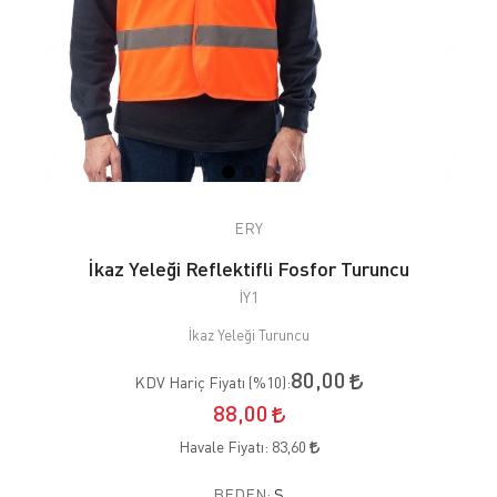
ERY
İkaz Yeleği Reflektifli Fosfor Turuncu
İY1
İkaz Yeleği Turuncu
80,00
KDV Hariç Fiyatı (
%10
):
88,00
Havale Fiyatı:
83,60
BEDEN:
S