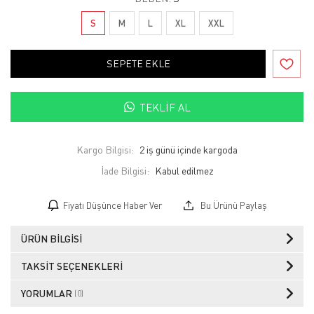
S
M
L
XL
XXL
SEPETE EKLE
TEKLIF AL
Kargo Bilgisi:
2 iş günü içinde kargoda
İade Bilgisi:
Fiyatı Düşünce Haber Ver
Bu Ürünü Paylaş
ÜRÜN BILGISI
TAKSIT SEÇENEKLERI
YORUMLAR
(0)