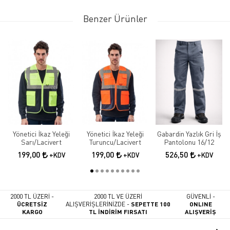
Benzer Ürünler
Yönetici İkaz Yeleği
Yönetici İkaz Yeleği
Gabardin Yazlık Gri İş
Sarı/Lacivert
Turuncu/Lacivert
Pantolonu 16/12
199,00
199,00
526,50
+KDV
+KDV
+KDV
2000 TL ÜZERİ -
2000 TL VE ÜZERİ
GÜVENLİ -
ÜCRETSİZ
ALIŞVERİŞLERİNİZDE -
SEPETTE 100
ONLINE
KARGO
TL İNDİRİM FIRSATI
ALIŞVERİŞ