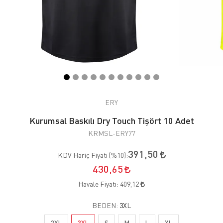
ERY
Kurumsal Baskılı Dry Touch Tişört 10 Adet
KRMSL-ERY77
391,50
KDV Hariç Fiyatı (
%10
):
430,65
Havale Fiyatı:
409,12
BEDEN:
3XL
2XL
3XL
S
M
L
XL