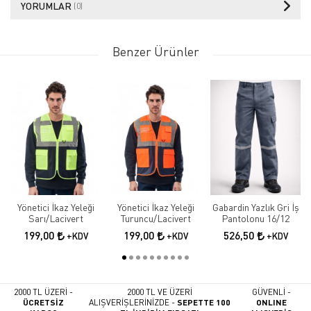
YORUMLAR
(0)
Benzer Ürünler
Yönetici İkaz Yeleği
Yönetici İkaz Yeleği
Gabardin Yazlık Gri İş
Sarı/Lacivert
Turuncu/Lacivert
Pantolonu 16/12
199,00
199,00
526,50
+KDV
+KDV
+KDV
2000 TL ÜZERİ -
2000 TL VE ÜZERİ
GÜVENLİ -
ÜCRETSİZ
ALIŞVERİŞLERİNİZDE -
SEPETTE 100
ONLINE