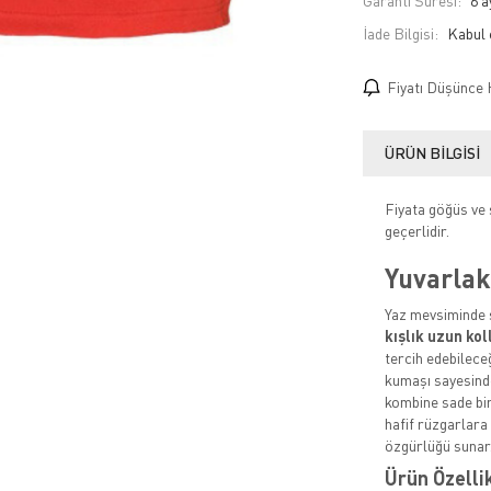
Garanti Süresi:
6 a
İade Bilgisi:
Fiyatı Düşünce 
ÜRÜN BILGISI
Fiyata göğüs ve s
geçerlidir.
Yuvarlak
Yaz mevsiminde ş
kışlık uzun kol
tercih edebilece
kumaşı sayesinde
kombine sade bir
hafif rüzgarlara
özgürlüğü sunar
Ürün Özelli