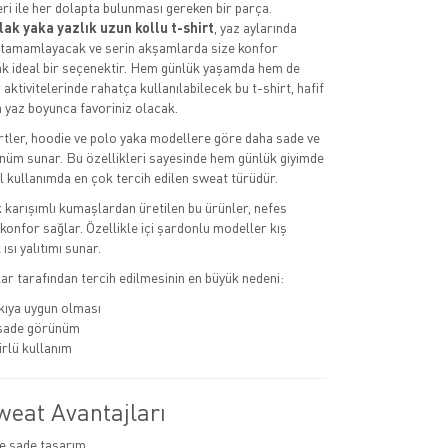
ri ile her dolapta bulunması gereken bir parça.
lak yaka yazlık uzun kollu t-shirt
, yaz aylarında
zı tamamlayacak ve serin akşamlarda size konfor
k ideal bir seçenektir. Hem günlük yaşamda hem de
 aktivitelerinde rahatça kullanılabilecek bu t-shirt, hafif
 yaz boyunca favoriniz olacak.
tler, hoodie ve polo yaka modellere göre daha sade ve
nüm sunar. Bu özellikleri sayesinde hem günlük giyimde
kullanımda en çok tercih edilen sweat türüdür.
karışımlı kumaşlardan üretilen bu ürünler, nefes
le konfor sağlar. Özellikle içi şardonlu modeller kış
ısı yalıtımı sunar.
r tarafından tercih edilmesinin en büyük nedeni:
ıya uygun olması
 sade görünüm
rlü kullanım
weat Avantajları
e sade tasarım