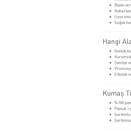
Baskı ve n
Rahat ke
Uzun ömü
Soğuk ha
Hangi Ala
Günlük ku
Kurumsal 
Şantiye v
Promosyo
Etkinlik 
Kumaş Tü
%100 pa
Pamuk + 
Şardonlu (
Şardonsu