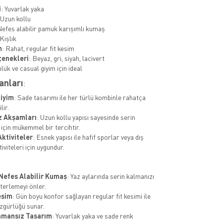
i
: Yuvarlak yaka
 Uzun kollu
Nefes alabilir pamuk karışımlı kumaş
 Kışlık
m
: Rahat, regular fit kesim
çenekleri
: Beyaz, gri, siyah, lacivert
nlük ve casual giyim için ideal
anları
:
iyim
: Sade tasarımı ile her türlü kombinle rahatça
lir.
z Akşamları
: Uzun kollu yapısı sayesinde serin
için mükemmel bir tercihtir.
Aktiviteler
: Esnek yapısı ile hafif sporlar veya dış
viteleri için uygundur.
 Nefes Alabilir Kumaş
: Yaz aylarında serin kalmanızı
 terlemeyi önler.
esim
: Gün boyu konfor sağlayan regular fit kesimi ile
zgürlüğü sunar.
amansız Tasarım
: Yuvarlak yaka ve sade renk