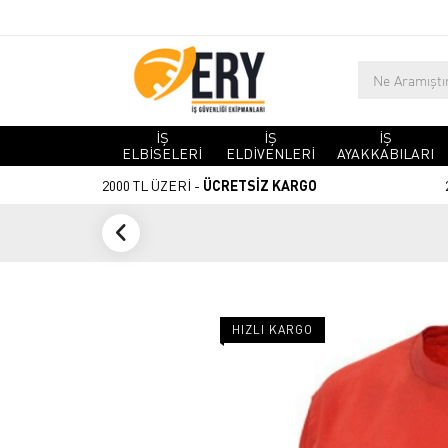
İŞ
İŞ
İŞ
ELBİSELERİ
ELDİVENLERİ
AYAKKABILARI
2000 TL ÜZERİ -
ÜCRETSİZ KARGO
HIZLI KARGO