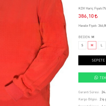
KDV Hariç Fiyatı (
%
386,10
Havale Fiyatı:
366,
BEDEN:
M
S
M
L
SEPETE
TEK
Garanti Süresi:
24 
Kargo Bilgisi:
2 iş