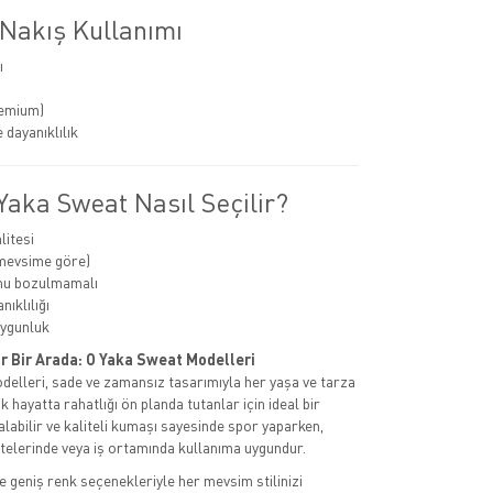
 Nakış Kullanımı
ı
remium)
 dayanıklılık
Yaka Sweat Nasıl Seçilir?
itesi
(mevsime göre)
mu bozulmamalı
ıklılığı
uygunluk
or Bir Arada: O Yaka Sweat Modelleri
elleri, sade ve zamansız tasarımıyla her yaşa ve tarza
k hayatta rahatlığı ön planda tutanlar için ideal bir
alabilir ve kaliteli kumaşı sayesinde spor yaparken,
itelerinde veya iş ortamında kullanıma uygundur.
 geniş renk seçenekleriyle her mevsim stilinizi