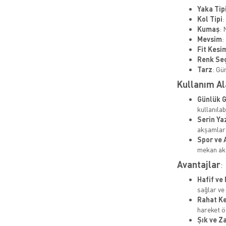
Yaka Tip
Kol Tipi
:
Kumaş
: 
Mevsim
:
Fit Kesi
Renk Se
Tarz
: Gü
Kullanım Al
Günlük G
kullanılabi
Serin Ya
akşamlar 
Spor ve 
mekan akti
Avantajlar
:
Hafif ve
sağlar ve
Rahat K
hareket ö
Şık ve Z