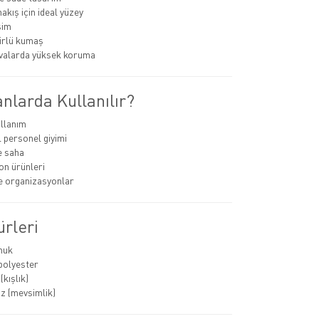
akış için ideal yüzey
sim
rlü kumaş
valarda yüksek koruma
nlarda Kullanılır?
llanım
personel giyimi
e saha
n ürünleri
ve organizasyonlar
rleri
muk
polyester
kışlık)
z (mevsimlik)