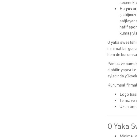
seçenekle
Bu
yuvar
şıklığını
sağlayaca
hafif spor
kumaşıyla
O yaka sweatshir
minimal bir görü
hem de kurumsal 
Pamuk ve pamuk 
alabilir yapısı i
aylarında yüksek 
Kurumsal firmala
Logo bask
Temiz ve
Uzun ömü
O Yaka S
Minimal v