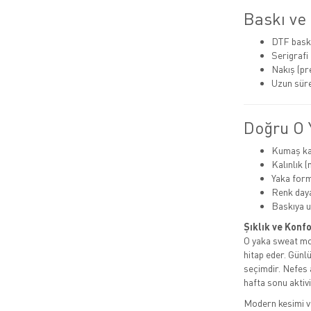
Baskı ve
DTF bask
Serigrafi
Nakış (p
Uzun süre
Doğru O 
Kumaş kal
Kalınlık 
Yaka for
Renk dayan
Baskıya 
Şıklık ve Konf
O yaka sweat mod
hitap eder. Günlü
seçimdir. Nefes 
hafta sonu aktiv
Modern kesimi ve