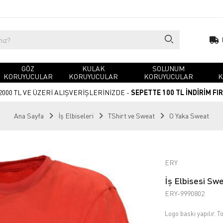
GÖZ
KULAK
SOLUNUM
KORUYUCULAR
KORUYUCULAR
KORUYUCULAR
K
2000 TL VE ÜZERİ ALIŞVERİŞLERİNİZDE -
SEPETTE 100 TL İNDİRİM FI
Ana Sayfa
İş Elbiseleri
TShirt ve Sweat
O Yaka Sweat
ERY
İş Elbisesi Swe
ERY-9990802
Logo baskı yapılır. To