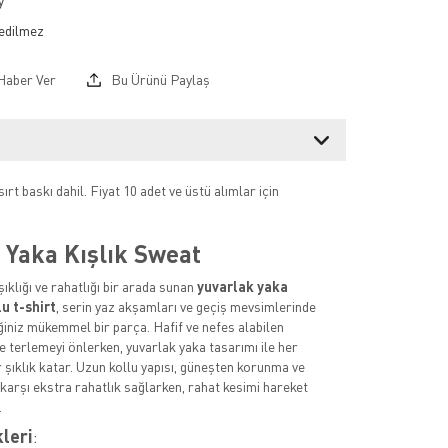
y
Haber Ver
Bu Ürünü Paylaş
ırt baskı dahil. Fiyat 10 adet ve üstü alımlar için
 Yaka Kışlık Sweat
ıklığı ve rahatlığı bir arada sunan
yuvarlak yaka
lu t-shirt
, serin yaz akşamları ve geçiş mevsimlerinde
ğiniz mükemmel bir parça. Hafif ve nefes alabilen
 terlemeyi önlerken, yuvarlak yaka tasarımı ile her
 şıklık katar. Uzun kollu yapısı, güneşten korunma ve
 karşı ekstra rahatlık sağlarken, rahat kesimi hareket
.
kleri
: