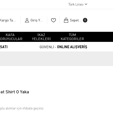
Türk Lirası
Kargo Takip
Giriş Yap
Sepetim
0
KAFA
İKAZ
TÜM
ORUYUCULAR
YELEKLERİ
KATEGORİLER
RSATI
GÜVENLİ -
ONLINE ALIŞVERİŞ
at Shirt O Yaka
plu alımlar için irtibata geçiniz.