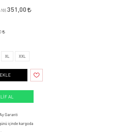
351,00
10
):
80
XL
XXL
 EKLE
LIF AL
Ay Garanti
 günü içinde kargoda