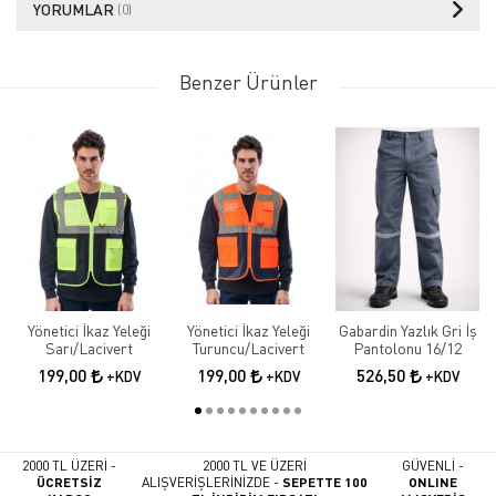
YORUMLAR
(0)
Benzer Ürünler
Yönetici İkaz Yeleği
Yönetici İkaz Yeleği
Gabardin Yazlık Gri İş
Sarı/Lacivert
Turuncu/Lacivert
Pantolonu 16/12
199,00
199,00
526,50
+KDV
+KDV
+KDV
2000 TL ÜZERİ -
2000 TL VE ÜZERİ
GÜVENLİ -
ÜCRETSİZ
ALIŞVERİŞLERİNİZDE -
SEPETTE 100
ONLINE