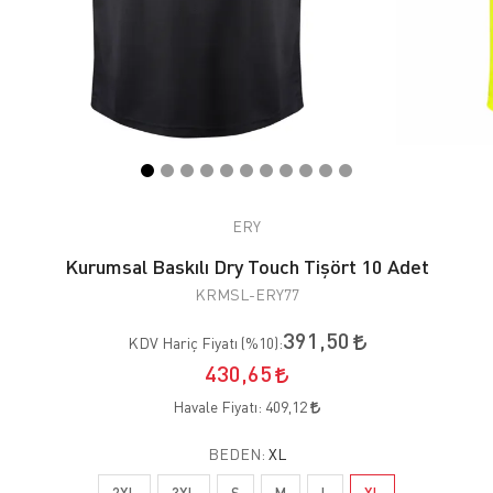
ERY
Kurumsal Baskılı Dry Touch Tişört 10 Adet
KRMSL-ERY77
391,50
KDV Hariç Fiyatı (
%10
):
430,65
Havale Fiyatı:
409,12
BEDEN:
XL
2XL
3XL
S
M
L
XL