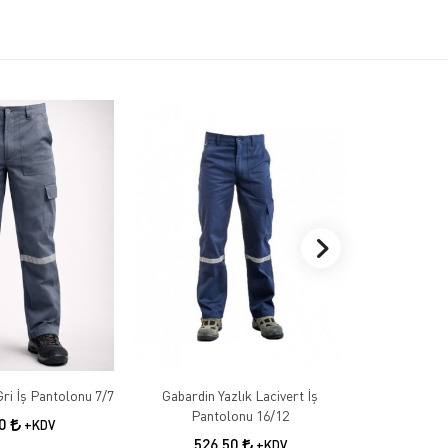
Gabardin Kışlık Gri İş Pantolonu 7/7
Gabardin Yazlık Lacivert İş
Gabardin 
Pantolonu 16/12
50
+KDV
526,50
55
+KDV