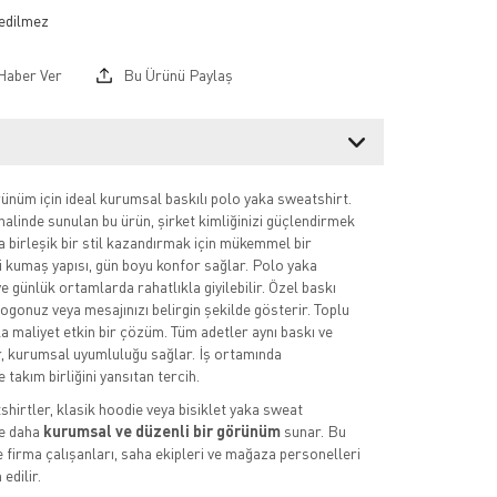
Haber Ver
Bu Ürünü Paylaş
nüm için ideal kurumsal baskılı polo yaka sweatshirt.
halinde sunulan bu ürün, şirket kimliğinizi güçlendirmek
za birleşik bir stil kazandırmak için mükemmel bir
li kumaş yapısı, gün boyu konfor sağlar. Polo yaka
e günlük ortamlarda rahatlıkla giyilebilir. Özel baskı
ogonuz veya mesajınızı belirgin şekilde gösterir. Toplu
la maliyet etkin bir çözüm. Tüm adetler aynı baskı ve
r, kurumsal uyumluluğu sağlar. İş ortamında
 takım birliğini yansıtan tercih.
hirtler, klasik hoodie veya bisiklet yaka sweat
e daha
kurumsal ve düzenli bir görünüm
sunar. Bu
e firma çalışanları, saha ekipleri ve mağaza personelleri
edilir.