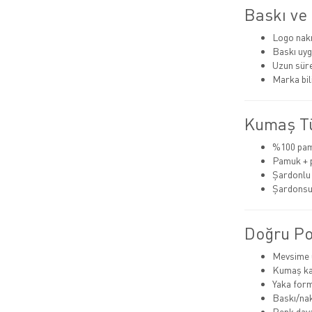
Baskı ve 
Logo nak
Baskı uyg
Uzun süre
Marka bili
Kumaş Tü
%100 pam
Pamuk + p
Şardonlu (
Şardonsu
Doğru Pol
Mevsime u
Kumaş kal
Yaka for
Baskı/na
Renk dayan