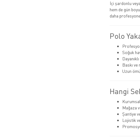
İçi şardonlu ve
hem de gün boyu 
daha profesyonel
Polo Yak
Profesyo
Soğuk hav
Dayanıklı
Baskı ve 
Uzun ömü
Hangi Sek
Kurumsal
Mağaza ve
Şantiye v
Lojistik 
Promosyon