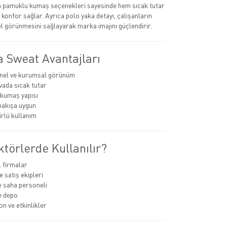
ya pamuklu kumaş seçenekleri sayesinde hem sıcak tutar
konfor sağlar. Ayrıca polo yaka detayı, çalışanların
 görünmesini sağlayarak marka imajını güçlendirir.
a Sweat Avantajları
nel ve kurumsal görünüm
ada sıcak tutar
 kumaş yapısı
nakışa uygun
rlü kullanım
törlerde Kullanılır?
 firmalar
 satış ekipleri
e saha personeli
ve depo
 ve etkinlikler