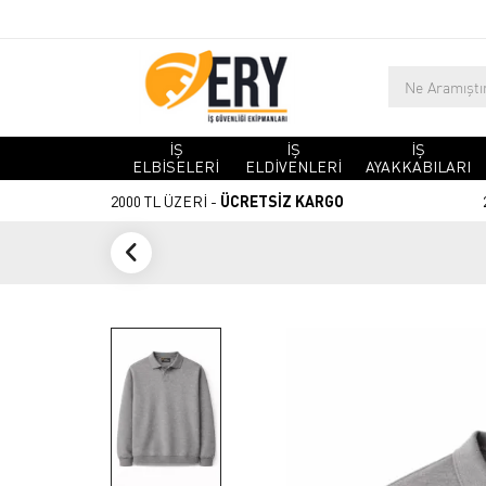
İŞ
İŞ
İŞ
ELBİSELERİ
ELDİVENLERİ
AYAKKABILARI
2000 TL ÜZERİ -
ÜCRETSİZ KARGO