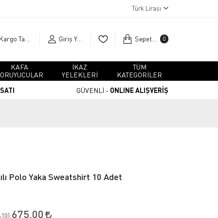
Türk Lirası
Kargo Takip
Giriş Yap
Sepetim
0
KAFA
İKAZ
TÜM
ORUYUCULAR
YELEKLERİ
KATEGORİLER
RSATI
GÜVENLİ -
ONLINE ALIŞVERİŞ
lı Polo Yaka Sweatshirt 10 Adet
675,00
10
):