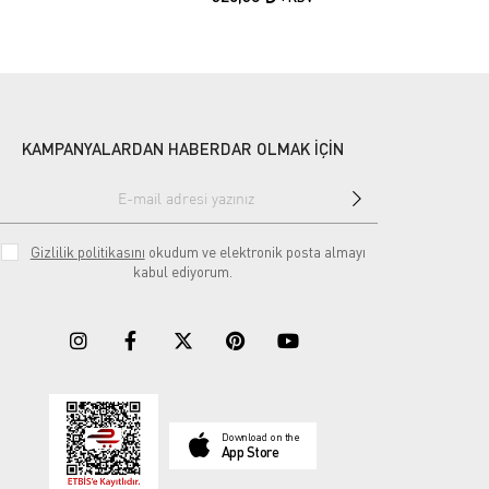
KAMPANYALARDAN HABERDAR OLMAK İÇİN
Gizlilik politikasını
okudum ve elektronik posta almayı
kabul ediyorum.
Download on the
App Store