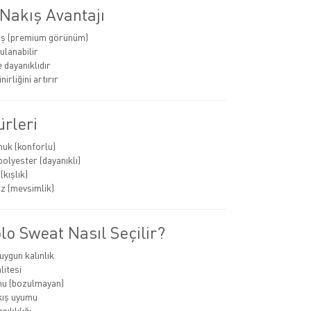
Nakış Avantajı
ış (premium görünüm)
ulanabilir
 dayanıklıdır
nirliğini artırır
rleri
uk (konforlu)
olyester (dayanıklı)
kışlık)
z (mevsimlik)
o Sweat Nasıl Seçilir?
ygun kalınlık
itesi
mu (bozulmayan)
kış uyumu
ıklılığı