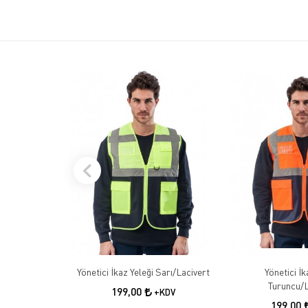
Yönetici İkaz Yeleği Sarı/Lacivert
Yönetici İk
Turuncu/L
199,00
+KDV
199,00