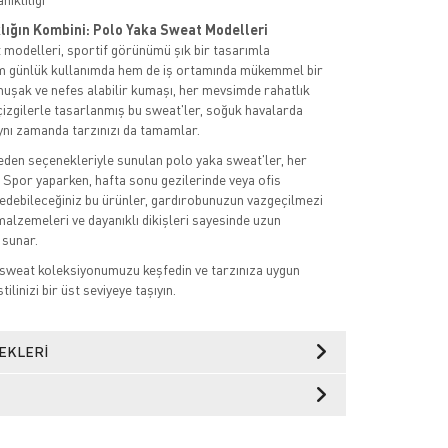
klığın Kombini: Polo Yaka Sweat Modelleri
modelleri, sportif görünümü şık bir tasarımla
em günlük kullanımda hem de iş ortamında mükemmel bir
muşak ve nefes alabilir kumaşı, her mevsimde rahatlık
izgilerle tasarlanmış bu sweat'ler, soğuk havalarda
ynı zamanda tarzınızı da tamamlar.
beden seçenekleriyle sunulan polo yaka sweat'ler, her
. Spor yaparken, hafta sonu gezilerinde veya ofis
h edebileceğiniz bu ürünler, gardırobunuzun vazgeçilmezi
 malzemeleri ve dayanıklı dikişleri sayesinde uzun
 sunar.
 sweat koleksiyonumuzu keşfedin ve tarzınıza uygun
ilinizi bir üst seviyeye taşıyın.
EKLERI