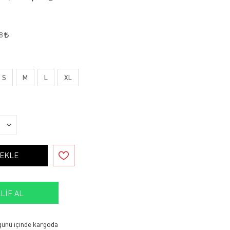
38
S
M
L
XL
 EKLE
LIF AL
 günü içinde kargoda