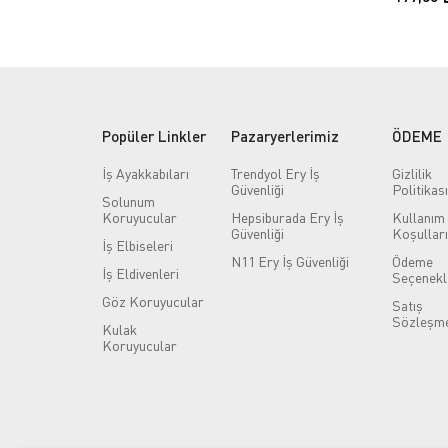
Popüler Linkler
Pazaryerlerimiz
ÖDEME
İş Ayakkabıları
Trendyol Ery İş
Gizlilik
Güvenliği
Politikası
Solunum
Koruyucular
Hepsiburada Ery İş
Kullanım
Güvenliği
Koşulları
İş Elbiseleri
N11 Ery İş Güvenliği
Ödeme
İş Eldivenleri
Seçenekl
Göz Koruyucular
Satış
Sözleşme
Kulak
Koruyucular