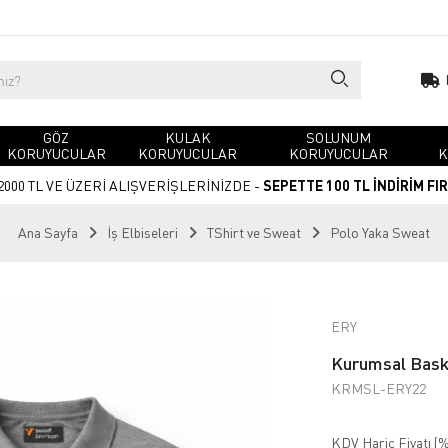
GÖZ
KULAK
SOLUNUM
KORUYUCULAR
KORUYUCULAR
KORUYUCULAR
K
2000 TL VE ÜZERİ ALIŞVERİŞLERİNİZDE -
SEPETTE 100 TL İNDİRİM FI
Ana Sayfa
İş Elbiseleri
TShirt ve Sweat
Polo Yaka Sweat
ERY
Kurumsal Baskı
KRMSL-ERY22
KDV Hariç Fiyatı (
%