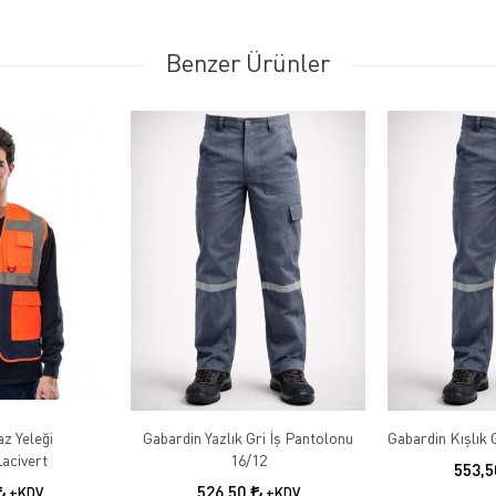
Benzer Ürünler
az Yeleği
Gabardin Yazlık Gri İş Pantolonu
acivert
16/12
553,
526,50
+KDV
+KDV