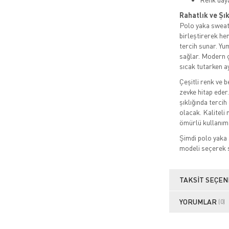
Rahatlık ve Şı
Polo yaka sweat 
birleştirerek h
tercih sunar. Yu
sağlar. Modern ç
sıcak tutarken a
Çeşitli renk ve 
zevke hitap eder
şıklığında terci
olacak. Kaliteli
ömürlü kullanım
Şimdi polo yaka
modeli seçerek st
TAKSIT SEÇEN
YORUMLAR
(0)