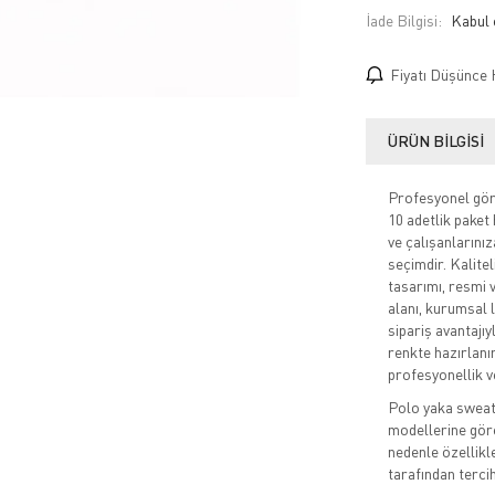
İade Bilgisi:
Fiyatı Düşünce 
ÜRÜN BILGISI
Profesyonel görü
10 adetlik paket 
ve çalışanlarını
seçimdir. Kalite
tasarımı, resmi v
alanı, kurumsal l
sipariş avantajıy
renkte hazırlanı
profesyonellik ve
Polo yaka sweats
modellerine gör
nedenle özellikl
tarafından tercih 