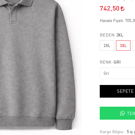
742,50
Havale Fiyatı:
705,
BEDEN:
3XL
2XL
3XL
RENK:
GRI
SEPETE
TEK
Kargo Bilgisi:
5 iş