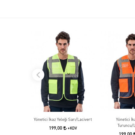
Yönetici İkaz Yeleği Sarı/Lacivert
Yönetici İk
Turuncu/L
199,00
+KDV
199,00