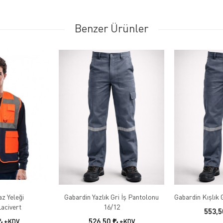
Benzer Ürünler
az Yeleği
Gabardin Yazlık Gri İş Pantolonu
acivert
16/12
553,
526,50
+KDV
+KDV