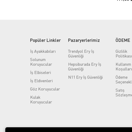
Popüler Linkler
Pazaryerlerimiz
ÖDEME
İş Ayakkabıları
Trendyol Ery İş
Gizlilik
Güvenliği
Politikası
Solunum
Koruyucular
Hepsiburada Ery İş
Kullanım
Güvenliği
Koşulları
İş Elbiseleri
N11 Ery İş Güvenliği
Ödeme
İş Eldivenleri
Seçenekl
Göz Koruyucular
Satış
Sözleşme
Kulak
Koruyucular