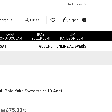
Türk Lirası
Kargo Takip
Giriş Yap
Sepetim
0
KAFA
İKAZ
TÜM
ORUYUCULAR
YELEKLERİ
KATEGORİLER
RSATI
GÜVENLİ -
ONLINE ALIŞVERİŞ
lı Polo Yaka Sweatshirt 10 Adet
675,00
10
):