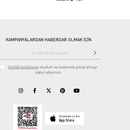
KAMPANYALARDAN HABERDAR OLMAK İÇİN
Gizlilik politikasını
okudum ve elektronik posta almayı
kabul ediyorum.
Download on the
App Store