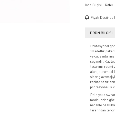
İade Bilgisi:
Fiyatı Düşünce 
ÜRÜN BILGISI
Profesyonel görü
10 adetlik paket 
ve çalışanlarını
seçimdir. Kalite
tasarımı, resmi v
alanı, kurumsal l
sipariş avantajıy
renkte hazırlanı
profesyonellik ve
Polo yaka sweats
modellerine gör
nedenle özellikl
tarafından tercih 