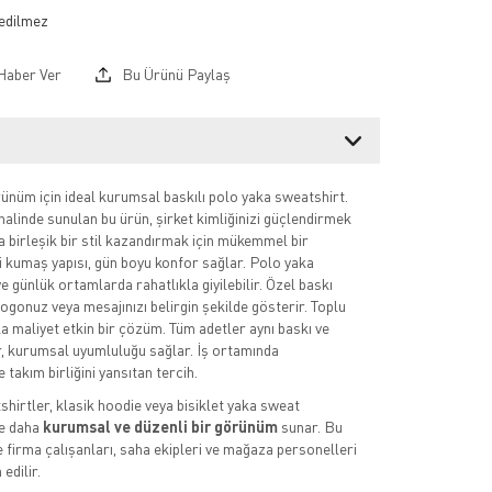
Haber Ver
Bu Ürünü Paylaş
nüm için ideal kurumsal baskılı polo yaka sweatshirt.
halinde sunulan bu ürün, şirket kimliğinizi güçlendirmek
za birleşik bir stil kazandırmak için mükemmel bir
li kumaş yapısı, gün boyu konfor sağlar. Polo yaka
e günlük ortamlarda rahatlıkla giyilebilir. Özel baskı
ogonuz veya mesajınızı belirgin şekilde gösterir. Toplu
la maliyet etkin bir çözüm. Tüm adetler aynı baskı ve
r, kurumsal uyumluluğu sağlar. İş ortamında
 takım birliğini yansıtan tercih.
hirtler, klasik hoodie veya bisiklet yaka sweat
e daha
kurumsal ve düzenli bir görünüm
sunar. Bu
e firma çalışanları, saha ekipleri ve mağaza personelleri
edilir.