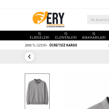
İŞ
İŞ
İŞ
ELBİSELERİ
ELDİVENLERİ
AYAKKABILARI
2000 TL ÜZERİ -
ÜCRETSİZ KARGO