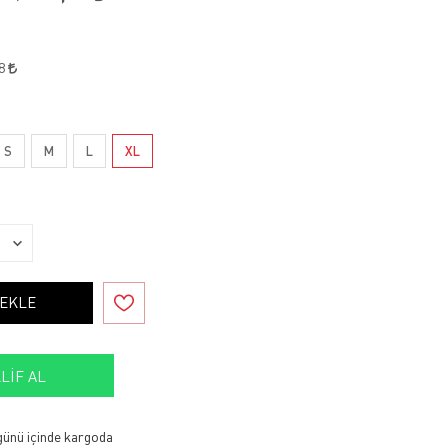
38
S
M
L
XL
 EKLE
LIF AL
 günü içinde kargoda