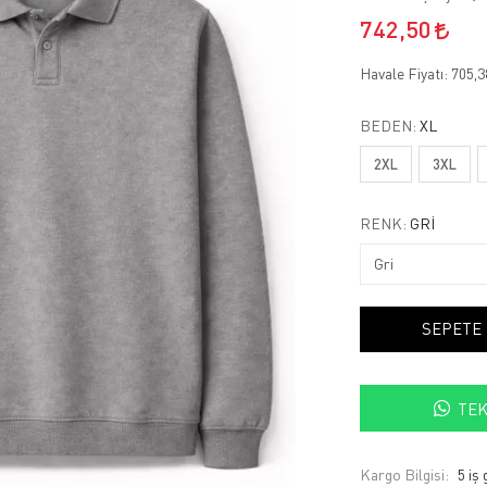
742,50
Havale Fiyatı:
705,
BEDEN:
XL
2XL
3XL
RENK:
GRI
SEPETE
TEK
Kargo Bilgisi:
5 iş