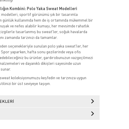
klığın Kombini: Polo Yaka Sweat Modelleri
modelleri, sportif görünümü şık bir tasarımla
em günlük kullanımda hem de iş ortamında mükemmel bir
muşak ve nefes alabilir kumaşı, her mevsimde rahatlık
izgilerle tasarlanmış bu sweat'ler, soğuk havalarda
ynı zamanda tarzınızı da tamamlar.
beden seçenekleriyle sunulan polo yaka sweat'ler, her
. Spor yaparken, hafta sonu gezilerinde veya ofis
h edebileceğiniz bu ürünler, gardırobunuzun vazgeçilmezi
 malzemeleri ve dayanıklı dikişleri sayesinde uzun
 sunar.
 sweat koleksiyonumuzu keşfedin ve tarzınıza uygun
ilinizi bir üst seviyeye taşıyın.
EKLERI