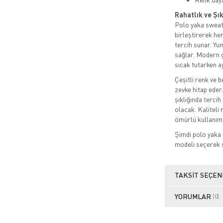
Rahatlık ve Şı
Polo yaka sweat 
birleştirerek h
tercih sunar. Yu
sağlar. Modern ç
sıcak tutarken a
Çeşitli renk ve 
zevke hitap eder
şıklığında terci
olacak. Kaliteli
ömürlü kullanım
Şimdi polo yaka
modeli seçerek st
TAKSIT SEÇEN
YORUMLAR
(0)