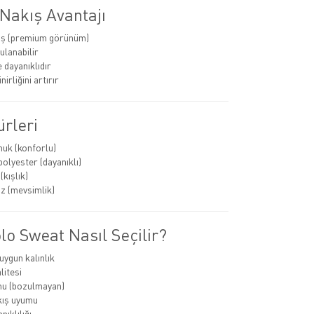
Nakış Avantajı
ış (premium görünüm)
ulanabilir
 dayanıklıdır
nirliğini artırır
rleri
uk (konforlu)
olyester (dayanıklı)
kışlık)
z (mevsimlik)
o Sweat Nasıl Seçilir?
ygun kalınlık
itesi
mu (bozulmayan)
kış uyumu
ıklılığı