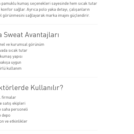
ya pamuklu kumaş seçenekleri sayesinde hem sıcak tutar
konfor sağlar. Ayrıca polo yaka detayı, çalışanların
 görünmesini sağlayarak marka imajını güçlendirir.
a Sweat Avantajları
nel ve kurumsal görünüm
ada sıcak tutar
 kumaş yapısı
nakışa uygun
rlü kullanım
törlerde Kullanılır?
 firmalar
 satış ekipleri
e saha personeli
ve depo
 ve etkinlikler