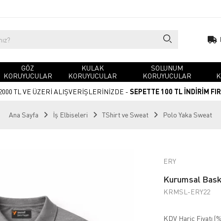
GÖZ
KULAK
SOLUNUM
KORUYUCULAR
KORUYUCULAR
KORUYUCULAR
K
2000 TL VE ÜZERİ ALIŞVERİŞLERİNİZDE -
SEPETTE 100 TL İNDİRİM FI
Ana Sayfa
İş Elbiseleri
TShirt ve Sweat
Polo Yaka Sweat
ERY
Kurumsal Baskı
KRMSL-ERY22
KDV Hariç Fiyatı (
%