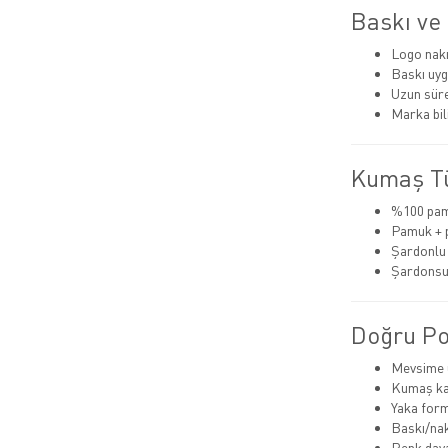
Baskı ve 
Logo nak
Baskı uyg
Uzun süre
Marka bili
Kumaş Tü
%100 pam
Pamuk + p
Şardonlu (
Şardonsu
Doğru Pol
Mevsime u
Kumaş kal
Yaka for
Baskı/na
Renk dayan