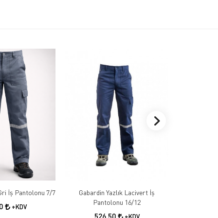
Gabardin Kışlık Gri İş Pantolonu 7/7
Gabardin Yazlık Lacivert İş
Gabardin 
Pantolonu 16/12
50
+KDV
526,50
55
+KDV