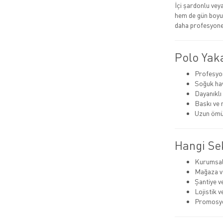
İçi şardonlu ve
hem de gün boyu 
daha profesyonel
Polo Yak
Profesyo
Soğuk hav
Dayanıklı
Baskı ve 
Uzun ömü
Hangi Sek
Kurumsal
Mağaza ve
Şantiye v
Lojistik 
Promosyon