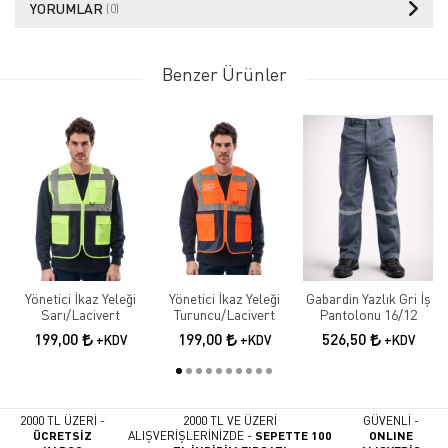
YORUMLAR
(0)
Benzer Ürünler
Yönetici İkaz Yeleği
Yönetici İkaz Yeleği
Gabardin Yazlık Gri İş
Sarı/Lacivert
Turuncu/Lacivert
Pantolonu 16/12
199,00
199,00
526,50
+KDV
+KDV
+KDV
2000 TL ÜZERİ -
2000 TL VE ÜZERİ
GÜVENLİ -
ÜCRETSİZ
ALIŞVERİŞLERİNİZDE -
SEPETTE 100
ONLINE