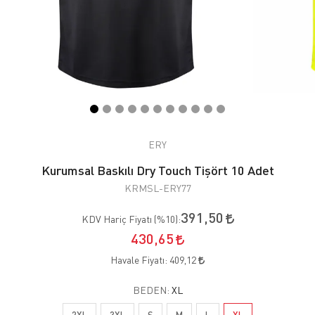
ERY
Kurumsal Baskılı Dry Touch Tişört 10 Adet
KRMSL-ERY77
391,50
KDV Hariç Fiyatı (
%10
):
430,65
Havale Fiyatı:
409,12
BEDEN:
XL
2XL
3XL
S
M
L
XL