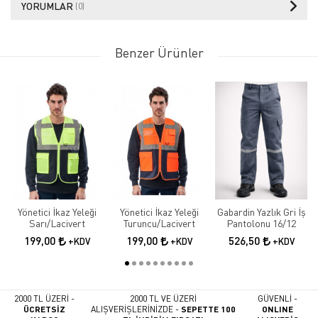
YORUMLAR
(0)
Benzer Ürünler
Yönetici İkaz Yeleği
Yönetici İkaz Yeleği
Gabardin Yazlık Gri İş
Sarı/Lacivert
Turuncu/Lacivert
Pantolonu 16/12
199,00
199,00
526,50
+KDV
+KDV
+KDV
2000 TL ÜZERİ -
2000 TL VE ÜZERİ
GÜVENLİ -
ÜCRETSİZ
ALIŞVERİŞLERİNİZDE -
SEPETTE 100
ONLINE