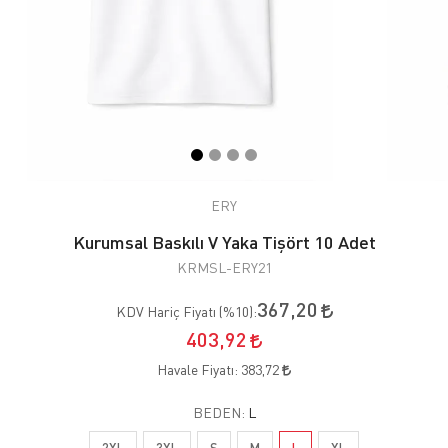
ERY
Kurumsal Baskılı V Yaka Tişört 10 Adet
KRMSL-ERY21
367,20
KDV Hariç Fiyatı (
%10
):
403,92
Havale Fiyatı:
383,72
BEDEN:
L
2XL
3XL
S
M
L
XL