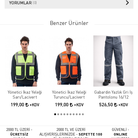
YORUMLAR
(0)
Benzer Ürünler
Yönetici İkaz Yeleği
Yönetici İkaz Yeleği
Gabardin Yazlık Gri İş
Sarı/Lacivert
Turuncu/Lacivert
Pantolonu 16/12
199,00
199,00
526,50
+KDV
+KDV
+KDV
2000 TL ÜZERİ -
2000 TL VE ÜZERİ
GÜVENLİ -
ÜCRETSİZ
ALIŞVERİŞLERİNİZDE -
SEPETTE 100
ONLINE