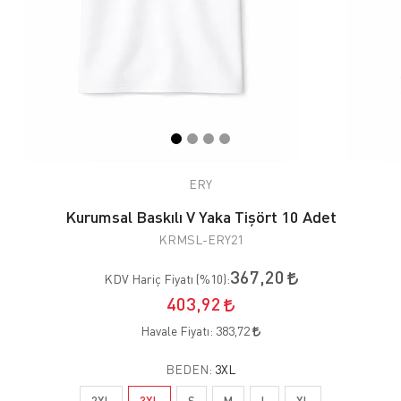
ERY
Kurumsal Baskılı V Yaka Tişört 10 Adet
KRMSL-ERY21
367,20
KDV Hariç Fiyatı (
%10
):
403,92
Havale Fiyatı:
383,72
BEDEN:
3XL
2XL
3XL
S
M
L
XL