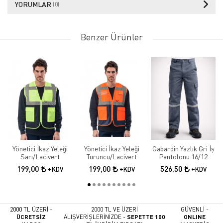
YORUMLAR
(0)
Benzer Ürünler
Yönetici İkaz Yeleği
Yönetici İkaz Yeleği
Gabardin Yazlık Gri İş
Sarı/Lacivert
Turuncu/Lacivert
Pantolonu 16/12
199,00
199,00
526,50
+KDV
+KDV
+KDV
2000 TL ÜZERİ -
2000 TL VE ÜZERİ
GÜVENLİ -
ÜCRETSİZ
ALIŞVERİŞLERİNİZDE -
SEPETTE 100
ONLINE