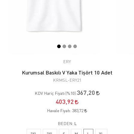
ERY
Kurumsal Baskılı V Yaka Tişört 10 Adet
KRMSL-ERY21
367,20
KDV Hariç Fiyatı (
%10
):
403,92
Havale Fiyatı:
383,72
BEDEN:
L
2XL
3XL
S
M
L
XL