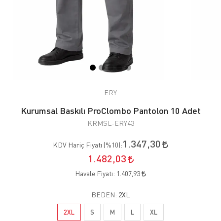
ERY
Kurumsal Baskılı ProClombo Pantolon 10 Adet
KRMSL-ERY43
1.347,30
KDV Hariç Fiyatı (
%10
):
1.482,03
Havale Fiyatı:
1.407,93
BEDEN:
2XL
2XL
S
M
L
XL