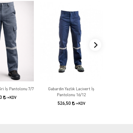
Gabardin Kışlık Gri İş Pantolonu 7/7
Gabardin Yazlık Lacivert İş
Gabardin 
Pantolonu 16/12
50
+KDV
526,50
55
+KDV