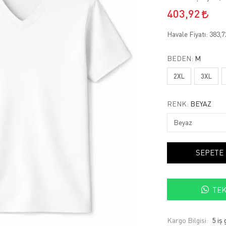
403,92
Havale Fiyatı:
383,
BEDEN:
M
2XL
3XL
RENK:
BEYAZ
SEPETE
TEK
Kargo Bilgisi:
5 iş