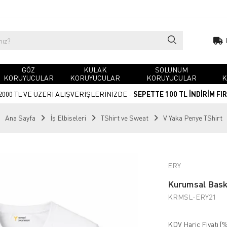
GÖZ
KULAK
SOLUNUM
KORUYUCULAR
KORUYUCULAR
KORUYUCULAR
K
2000 TL VE ÜZERİ ALIŞVERİŞLERİNİZDE -
SEPETTE 100 TL İNDİRİM FI
Ana Sayfa
İş Elbiseleri
TShirt ve Sweat
V Yaka Penye TShirt
ERY
Kurumsal Baskı
KRMSL-ERY21
KDV Hariç Fiyatı (
%