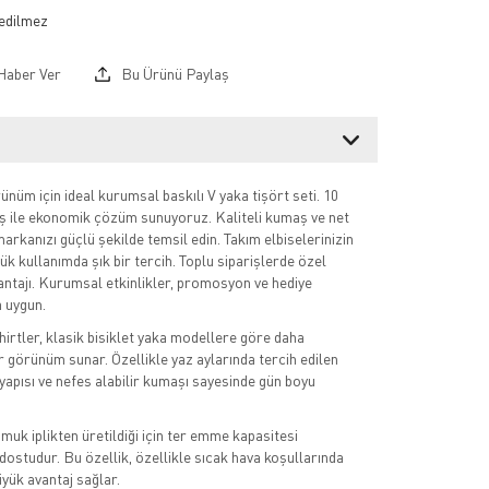
Haber Ver
Bu Ürünü Paylaş
nüm için ideal kurumsal baskılı V yaka tişört seti. 10
iş ile ekonomik çözüm sunuyoruz. Kaliteli kumaş ve net
e markanızı güçlü şekilde temsil edin. Takım elbiselerinizin
ük kullanımda şık bir tercih. Toplu siparişlerde özel
antajı. Kurumsal etkinlikler, promosyon ve hediye
 uygun.
hirtler, klasik bisiklet yaka modellere göre daha
r görünüm sunar. Özellikle yaz aylarında tercih edilen
 yapısı ve nefes alabilir kumaşı sayesinde gün boyu
uk iplikten üretildiği için ter emme kapasitesi
 dostudur. Bu özellik, özellikle sıcak hava koşullarında
üyük avantaj sağlar.