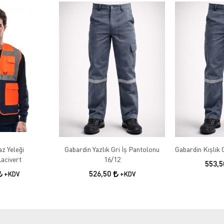
az Yeleği
Gabardin Yazlık Gri İş Pantolonu
acivert
16/12
553,
526,50
+KDV
+KDV