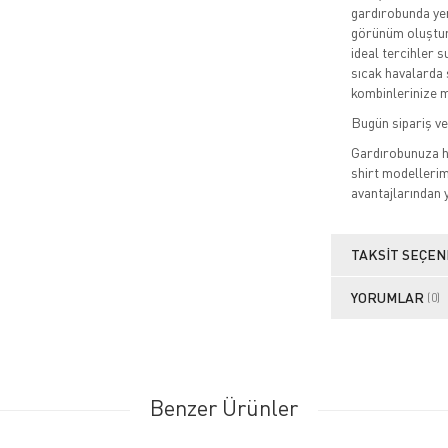
gardırobunda yer
görünüm oluşturm
ideal tercihler s
sıcak havalarda 
kombinlerinize 
Bugün sipariş ve
Gardırobunuza he
shirt modellerim
avantajlarından 
TAKSIT SEÇEN
YORUMLAR
(0)
Benzer Ürünler