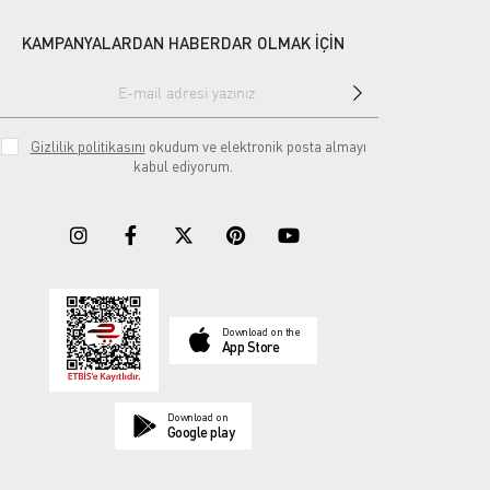
KAMPANYALARDAN HABERDAR OLMAK İÇİN
Gizlilik politikasını
okudum ve elektronik posta almayı
kabul ediyorum.
Download on the
App Store
Download on
Google play