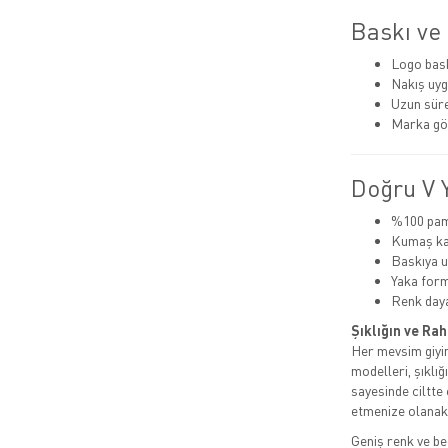
Baskı ve
Logo baskı
Nakış uyg
Uzun süre
Marka gö
Doğru V Y
%100 pamu
Kumaş kal
Baskıya u
Yaka for
Renk daya
Şıklığın ve Rah
Her mevsim giyim
modelleri, şıklığ
sayesinde ciltte
etmenize olanak 
Geniş renk ve be