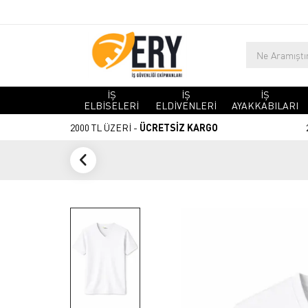
İŞ
İŞ
İŞ
ELBİSELERİ
ELDİVENLERİ
AYAKKABILARI
2000 TL ÜZERİ -
ÜCRETSİZ KARGO