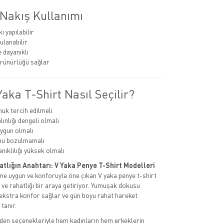
 Nakış Kullanımı
 yapılabilir
ulanabilir
 dayanıklı
rünürlüğü sağlar
aka T-Shirt Nasıl Seçilir?
k tercih edilmeli
ınlığı dengeli olmalı
ygun olmalı
mu bozulmamalı
nıklılığı yüksek olmalı
atlığın Anahtarı: V Yaka Penye T-Shirt Modelleri
e uygun ve konforuyla öne çıkan V yaka penye t-shirt
ı ve rahatlığı bir araya getiriyor. Yumuşak dokusu
 ekstra konfor sağlar ve gün boyu rahat hareket
tanır.
den seçenekleriyle hem kadınların hem erkeklerin