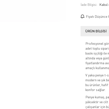
İade Bilgisi:
Fiyatı Düşünce 
ÜRÜN BILGISI
Profesyonel görü
adet toplu sipar
baskı işçiliği il
altında veya günl
fiyatlandırma av
amaçlı kullanıma
V yaka penye t-s
modern ve şık bi
bu ürünler, hafif
konfor sağlar.
Penye kumaş, pam
yüksektir ve cilt
çalışanlar için b