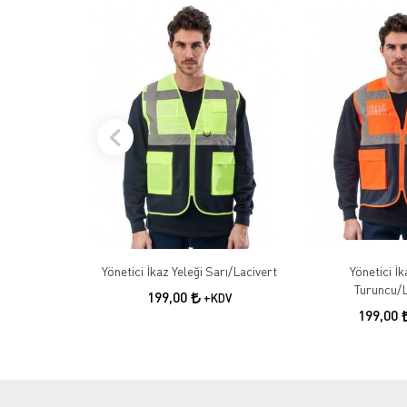
Yönetici İkaz Yeleği Sarı/Lacivert
Yönetici İk
Turuncu/L
199,00
+KDV
199,00