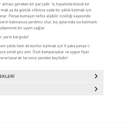
 alması gereken bir parçadır. İş hayatında klasik bir
ak ya da günlük stilinize sade bir şıklık katmak için
unar. Penye kumaşın nefes alabilir özelliği sayesinde
serin kalmanıza yardımcı olur, kış aylarında ise katmanlı
mükemmel bir uyum sağlar.
r, yarın kargoda!
m şıklık hem de konfor katmak için V yaka penye t-
ize şimdi göz atın. Özel kampanyalar ve uygun fiyat
yararlanarak tarzınızı yeniden keşfedin!
EKLERI