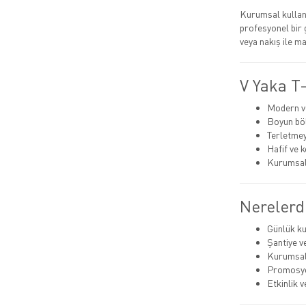
Kurumsal kullanı
profesyonel bir 
veya nakış ile ma
V Yaka T-
Modern v
Boyun böl
Terletme
Hafif ve 
Kurumsal 
Nerelerde
Günlük ku
Şantiye v
Kurumsal 
Promosyo
Etkinlik 