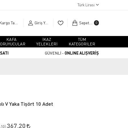
Türk Lirası
Kargo Takip
Giriş Yap
Sepetim
0
KAFA
İKAZ
TÜM
ORUYUCULAR
YELEKLERİ
KATEGORİLER
RSATI
GÜVENLİ -
ONLINE ALIŞVERİŞ
lı V Yaka Tişört 10 Adet
367,20
10
):