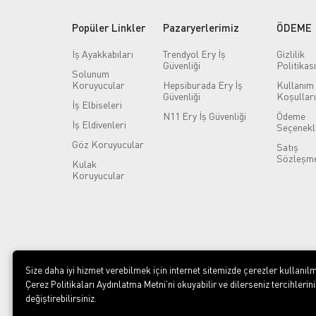
Popüler Linkler
Pazaryerlerimiz
ÖDEME
İş Ayakkabıları
Trendyol Ery İş
Gizlilik
Güvenliği
Politikası
Solunum
Koruyucular
Hepsiburada Ery İş
Kullanım
Güvenliği
Koşulları
İş Elbiseleri
N11 Ery İş Güvenliği
Ödeme
İş Eldivenleri
Seçenekl
Göz Koruyucular
Satış
Sözleşme
Kulak
Koruyucular
Size daha iyi hizmet verebilmek için internet sitemizde çerezler kullanılm
Çerez Politikaları Aydınlatma Metni’ni okuyabilir ve dilerseniz tercihlerini
değiştirebilirsiniz.