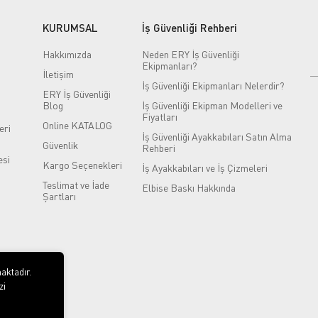
KURUMSAL
İş Güvenliği Rehberi
Hakkımızda
Neden ERY İş Güvenliği
Ekipmanları?
İletişim
İş Güvenliği Ekipmanları Nelerdir?
ERY İş Güvenliği
Blog
İş Güvenliği Ekipman Modelleri ve
Fiyatları
Online KATALOG
eri
İş Güvenliği Ayakkabıları Satın Alma
Güvenlik
Rehberi
si
Kargo Seçenekleri
İş Ayakkabıları ve İş Çizmeleri
Teslimat ve İade
Elbise Baskı Hakkında
Şartları
aktadır.
zi