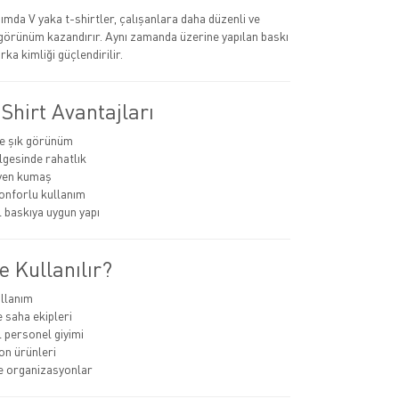
mda V yaka t-shirtler, çalışanlara daha düzenli ve
görünüm kazandırır. Aynı zamanda üzerine yapılan baskı
rka kimliği güçlendirilir.
Shirt Avantajları
e şık görünüm
gesinde rahatlık
yen kumaş
konforlu kullanım
baskıya uygun yapı
 Kullanılır?
llanım
e saha ekipleri
personel giyimi
n ürünleri
ve organizasyonlar