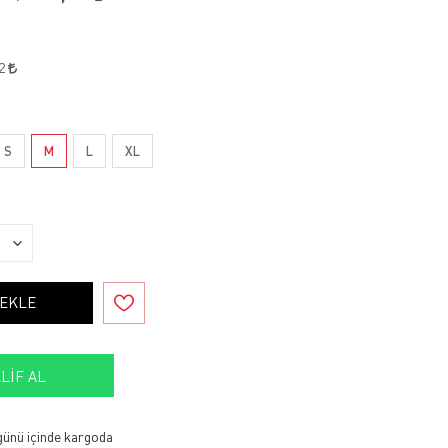
72
S
M
L
XL
 EKLE
LIF AL
 günü içinde kargoda