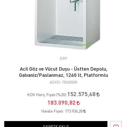
ERY
Acil Göz ve Vücut Duşu - Üstten Depolu,
Galvaniz/Paslanmaz, 1260 lt, Platformlu
AGVD-15060000
152.575,68
KDV Hariç Fiyatı (
%20
):
183.090,82
Havale Fiyatı:
173.936,28
SEPETE EKLE