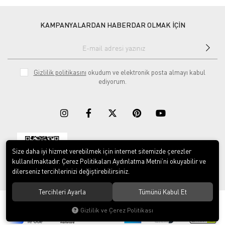
KAMPANYALARDAN HABERDAR OLMAK İÇİN
Gizlilik politikasını
okudum ve elektronik posta almayı kabul
ediyorum.
Size daha iyi hizmet verebilmek için internet sitemizde çerezler
Download on the
Download on
App Store
Google play
kullanılmaktadır. Çerez Politikaları Aydınlatma Metni’ni okuyabilir ve
dilerseniz tercihlerinizi değiştirebilirsiniz.
Tercihleri Ayarla
Tümünü Kabul Et
© 2023
ERY İş Güvenliği Ekipmanları
. Tüm hakları saklıdır.
Gizlilik ve Çerez Politikası