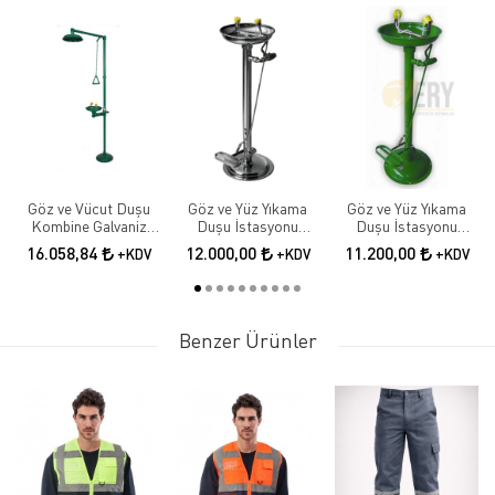
Göz ve Vücut Duşu
Göz ve Yüz Yıkama
Göz ve Yüz Yıkama
Kombine Galvaniz
Duşu İstasyonu
Duşu İstasyonu
Boyalı
Göz,yüz Yıkama
Göz,yüz Yıkama
16.058,84
12.000,00
11.200,00
+KDV
+KDV
+KDV
Çeşmesi, Boy Tipi, El,
Çeşmesi, Boy Tipi, El,
Ayak Kumandalı,
Ayak Kumandalı,
Paslanmaz Çelik
Galvanizli
Benzer Ürünler