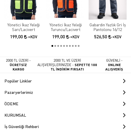
Yönetici İkaz Yeleği
Yönetici İkaz Yeleği
Gabardin Yazlık Gri İş
Sarı/Lacivert
Turuncu/Lacivert
Pantolonu 16/12
199,00
199,00
526,50
+KDV
+KDV
+KDV
2000 TL ÜZERİ -
2000 TL VE ÜZERİ
GÜVENLİ -
ÜCRETSİZ
ALIŞVERİŞLERİNİZDE -
SEPETTE 100
ONLINE
KARGO
TL İNDİRİM FIRSATI
ALIŞVERİŞ
Popüler Linkler
Pazaryerlerimiz
ÖDEME
KURUMSAL
İş Güvenliği Rehberi