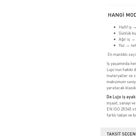
HANGİ MOD
Hafif iş 
Günlük k
Ağır iş →
Yaz → nef
En mantıklı seç
İş yaşamında hem 
Lujo’nun hakiki de
materyaller ve za
maksimum seviye
yaratacak klasi
De Lujo iş ayak
inşaat, sanayi ve
EN ISO 20345 sta
farklı taban ve b
TAKSIT SEÇEN