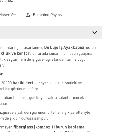
Haber Ver
Bu Ürünü Paylaş
rtamları için tasarlanmış
De Lujo İş Ayakkabısı
, üstün
klılık ve konfor
u bir arada sunar. Hem uzun çalışma
tlık sağlar hem de iş güvenliği standartlarına uygun
r.
or
y: %100
hakiki deri
— dayanıklı, uzun ömürlü ve
el bir görünüm sağlar.
e taban tasarımı, gün boyu ayakta kalanlar için ek
unar.
zgisi ve siyah deri görünümü ile hem iş kıyafetleriyle
m de şık bir duruşa sahiptir.
ermeyen
fiberglass (kompozit) burun kaplama
,