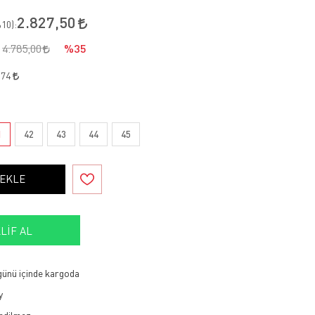
2.827,50
10
):
4.785,00
%35
,74
1
42
43
44
45
 EKLE
LIF AL
 günü içinde kargoda
y