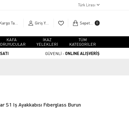
Türk Lirası
Kargo Takip
Giriş Yap
Sepetim
0
KAFA
İKAZ
TÜM
ORUYUCULAR
YELEKLERİ
KATEGORİLER
RSATI
GÜVENLİ -
ONLINE ALIŞVERİŞ
ar S1 Iş Ayakkabısı Fıberglass Burun