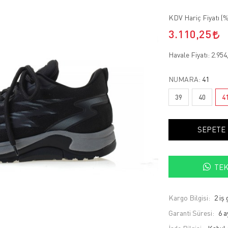
KDV Hariç Fiyatı (
%
3.110,25
Havale Fiyatı:
2.954
NUMARA:
41
39
40
4
SEPETE
TEK
Kargo Bilgisi:
2 iş
Garanti Süresi:
6 a