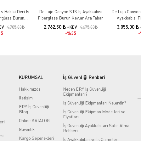
s Hakiki Deri Iş
De Lujo Canyon S1S Iş Ayakkabısı
De Lujo Canyon 
erglass Burun
Fıberglass Burun Kevlar Ara Taban
Ayakkabısı F
an Siyah Deri
Kevlar Ara Taba
2.762,50
3.055,00
4.785,00
4.675,00
DV
+KDV
5
%35
KURUMSAL
İş Güvenliği Rehberi
Hakkımızda
Neden ERY İş Güvenliği
Ekipmanları?
İletişim
İş Güvenliği Ekipmanları Nelerdir?
ERY İş Güvenliği
Blog
İş Güvenliği Ekipman Modelleri ve
Fiyatları
Online KATALOG
eri
İş Güvenliği Ayakkabıları Satın Alma
Güvenlik
Rehberi
si
Kargo Seçenekleri
İş Ayakkabıları ve İş Çizmeleri