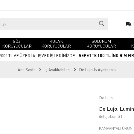
GÖZ
KULAK
SOLUNUM
KORUYUCULAR
KORUYUCULAR
KORUYUCULAR
K
2000 TL VE ÜZERİ ALIŞVERİŞLERİNİZDE -
SEPETTE 100 TL İNDİRİM FI
Ana Sayfa
İş Ayakkabıları
De Lujo İş Ayakkabısı
De Lujo
De Lujo. Lumin
delujoLumS1
KAMPANYALI ÜRÜN