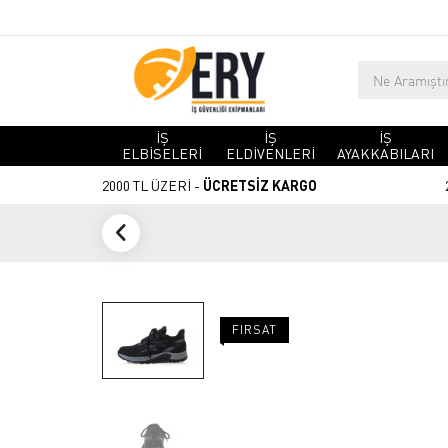
İŞ
İŞ
İŞ
ELBİSELERİ
ELDİVENLERİ
AYAKKABILARI
2000 TL ÜZERİ -
ÜCRETSİZ KARGO
FIRSAT