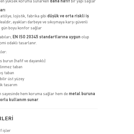
den yüksek koruma sunarken
daha hafif
bir yapı sağlar
arı
tölye, lojistik, fabrika gibi
düşük ve orta riskli iş
dealdir; ayakları darbeye ve sıkışmaya karşı güvenli
 gün boyu konfor sağlar
abıları,
EN ISO 20345 standartlarına uygun
olup
omi odaklı tasarlanır.
ler:
 burun (hafif ve dayanıklı)
linmez taban
ış taban
bilir üst yüzey
k tasarım
n sayesinde hem koruma sağlar hem de
metal buruna
orlu kullanım sunar
.
RLERİ
f işler