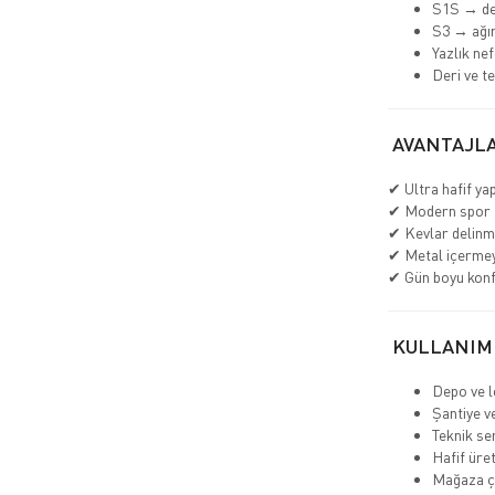
S1S → de
S3 → ağır
Yazlık nef
Deri ve t
AVANTAJLA
✔ Ultra hafif yap
✔ Modern spor 
✔ Kevlar delinm
✔ Metal içerme
✔ Gün boyu kon
KULLANIM
Depo ve lo
Şantiye v
Teknik se
Hafif üre
Mağaza ça