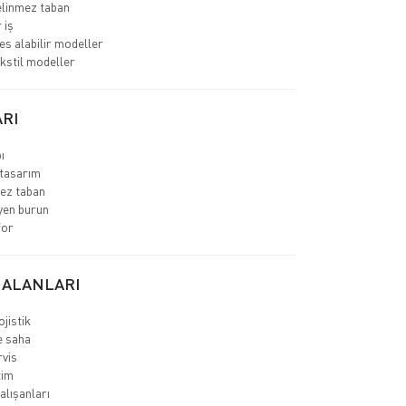
linmez taban
 iş
es alabilir modeller
ekstil modeller
RI
ı
tasarım
ez taban
yen burun
for
 ALANLARI
jistik
e saha
rvis
tim
lışanları