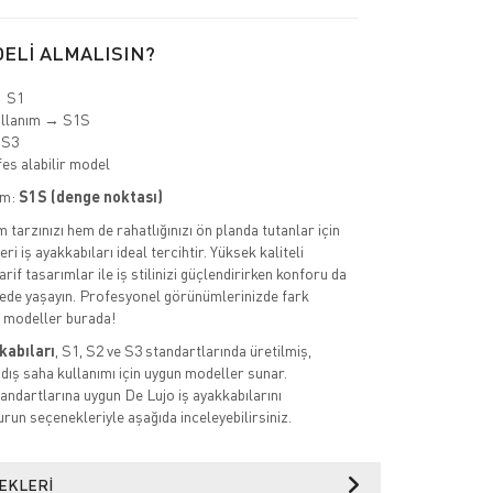
ELİ ALMALISIN?
→ S1
ullanım → S1S
 S3
es alabilir model
im:
S1S (denge noktası)
tarzınızı hem de rahatlığınızı ön planda tutanlar için
ri iş ayakkabıları ideal tercihtir. Yüksek kaliteli
rif tasarımlar ile iş stilinizi güçlendirirken konforu da
de yaşayın. Profesyonel görünümlerinizde fark
k modeller burada!
kabıları
, S1, S2 ve S3 standartlarında üretilmiş,
 dış saha kullanımı için uygun modeller sunar.
ndartlarına uygun De Lujo iş ayakkabılarını
urun seçenekleriyle aşağıda inceleyebilirsiniz.
EKLERI