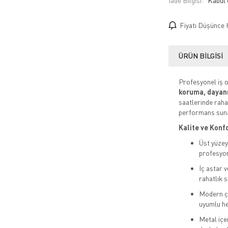
İade Bilgisi:
Fiyatı Düşünce 
ÜRÜN BILGISI
Profesyonel iş o
koruma, dayanı
saatlerinde raha
performans suna
Kalite ve Konf
Üst yüze
profesyon
İç astar v
rahatlık s
Modern çi
uyumlu he
Metal iç