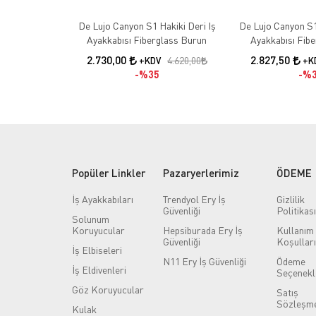
De Lujo Canyon S1 Hakiki Deri Iş
De Lujo Canyon S1
Ayakkabısı Fiberglass Burun
Ayakkabısı Fib
Kevlar Ara Tab
2.730,00
2.827,50
4.620,00
+KDV
+K
%35
%3
Popüler Linkler
Pazaryerlerimiz
ÖDEME
İş Ayakkabıları
Trendyol Ery İş
Gizlilik
Güvenliği
Politikası
Solunum
Koruyucular
Hepsiburada Ery İş
Kullanım
Güvenliği
Koşulları
İş Elbiseleri
N11 Ery İş Güvenliği
Ödeme
İş Eldivenleri
Seçenekl
Göz Koruyucular
Satış
Sözleşme
Kulak