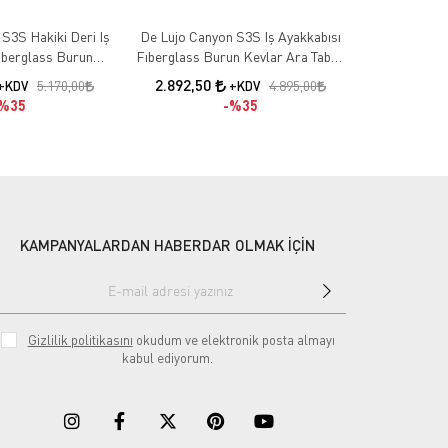
S3S Hakiki Deri Iş
De Lujo Canyon S3S Iş Ayakkabısı
De Lujo Lumİ
iberglass Burun
Fıberglass Burun Kevlar Ara Taban
Fiberglass B
n - Suya Dayanıklı
- Suya Dayanıklı
2.892,50
2.957,50
5.170,00
4.895,00
+KDV
+KDV
%35
%35
KAMPANYALARDAN HABERDAR OLMAK İÇİN
Gizlilik politikasını
okudum ve elektronik posta almayı
kabul ediyorum.