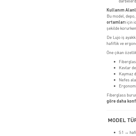
darbeler
Kullanım Alanl
Bu model, depo, a
ortamları
için i
şekilde korurken
De Lujo iş ayakk
hafiflik ve ergon
Öne çıkan özellik
Fiberglass
Kevlar de
Kaymaz d
Nefes ala
Ergonomi
Fiberglass buru
göre daha konf
MODEL TÜ
S1 → hafi