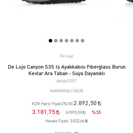
De Lujo
De Lujo Canyon S3S Iş Ayakkabısı Fıberglass Burun
Kevlar Ara Taban - Suya Dayanıklı
delujoS3ST
KAMPANYALI ÜRÜN
2.892,50
KDV Hariç Fiyatı (
%10
):
3.181,75
4.895,00
%35
Havale Fiyatı:
3.022,66