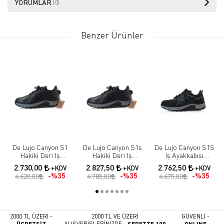
YORUMLAR
(0)
Benzer Ürünler
De Lujo Canyon S1
De Lujo Canyon S1s
De Lujo Canyon S1S
Hakiki Deri Iş
Hakiki Deri Iş
Iş Ayakkabısı
Ayakkabısı Fiberglass
Ayakkabısı Fiberglass
Fıberglass Burun
2.730,00
2.827,50
2.762,50
+KDV
+KDV
+KDV
Burun
Burun Kevlar Ara
Kevlar Ara Taban
%35
%35
%35
4.620,00
4.785,00
4.675,00
Taban Siyah Deri
2000 TL ÜZERİ -
2000 TL VE ÜZERİ
GÜVENLİ -
ÜCRETSİZ
ALIŞVERİŞLERİNİZDE -
SEPETTE 100
ONLINE