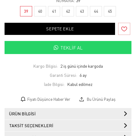
NUMARA:
39
39
40
41
42
43
44
45
SEPETE EKLE
TEKLIF AL
Kargo Bilgisi:
2 iş günü içinde kargoda
Garanti Süresi:
6 ay
İade Bilgisi:
Fiyatı Düşünce Haber Ver
Bu Ürünü Paylaş
ÜRÜN BILGISI
TAKSIT SEÇENEKLERI