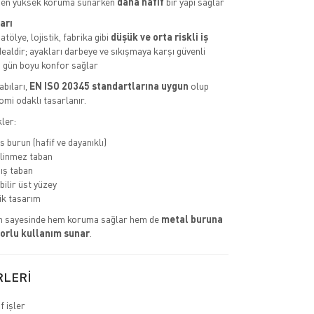
den yüksek koruma sunarken
daha hafif
bir yapı sağlar
arı
tölye, lojistik, fabrika gibi
düşük ve orta riskli iş
dealdir; ayakları darbeye ve sıkışmaya karşı güvenli
 gün boyu konfor sağlar
abıları,
EN ISO 20345 standartlarına uygun
olup
omi odaklı tasarlanır.
ler:
 burun (hafif ve dayanıklı)
linmez taban
ış taban
bilir üst yüzey
k tasarım
n sayesinde hem koruma sağlar hem de
metal buruna
orlu kullanım sunar
.
RLERİ
f işler