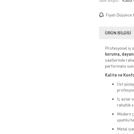
İade Bilgisi:
Fiyatı Düşünce 
ÜRÜN BILGISI
Profesyonel iş o
koruma, dayanı
saatlerinde raha
performans suna
Kalite ve Konf
Üst yüze
profesyon
İç astar v
rahatlık s
Modern çi
uyumlu he
Metal iç