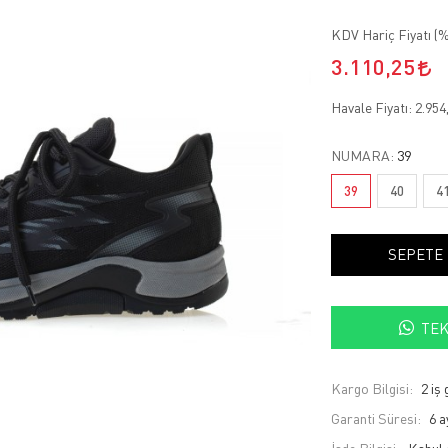
KDV Hariç Fiyatı (
%
3.110,25
Havale Fiyatı:
2.954
NUMARA:
39
39
40
4
SEPETE
TEK
Kargo Bilgisi:
2 iş
Garanti Süresi:
6 a