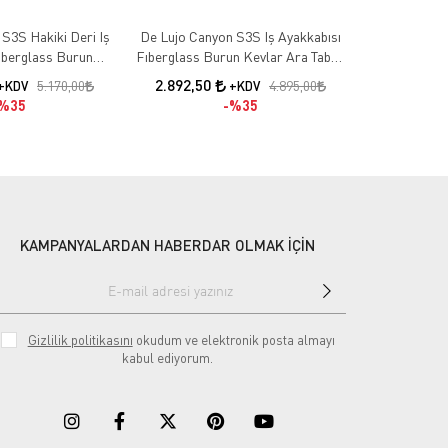
S3S Hakiki Deri Iş
De Lujo Canyon S3S Iş Ayakkabısı
De Lujo Lumİ
iberglass Burun
Fıberglass Burun Kevlar Ara Taban
Fiberglass B
n - Suya Dayanıklı
- Suya Dayanıklı
2.892,50
2.957,50
5.170,00
4.895,00
+KDV
+KDV
%35
%35
KAMPANYALARDAN HABERDAR OLMAK İÇİN
Gizlilik politikasını
okudum ve elektronik posta almayı
kabul ediyorum.