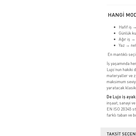
HANGİ MOD
Hafif iş 
Günlük k
Ağır iş →
Yaz → nef
En mantıklı seç
İş yaşamında hem 
Lujo’nun hakiki de
materyaller ve za
maksimum seviye
yaratacak klasi
De Lujo iş ayak
inşaat, sanayi ve
EN ISO 20345 sta
farklı taban ve b
TAKSIT SEÇEN