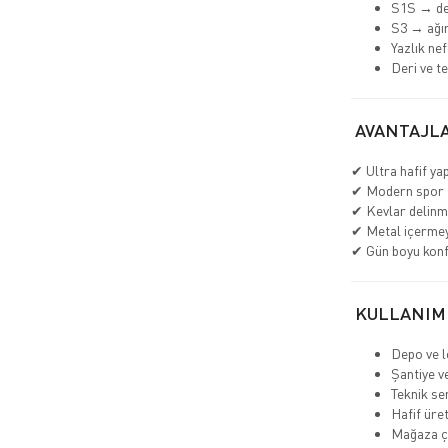
S1S → de
S3 → ağır
Yazlık nef
Deri ve t
AVANTAJLA
✔ Ultra hafif yap
✔ Modern spor 
✔ Kevlar delinm
✔ Metal içerme
✔ Gün boyu kon
KULLANIM
Depo ve lo
Şantiye v
Teknik se
Hafif üre
Mağaza ça