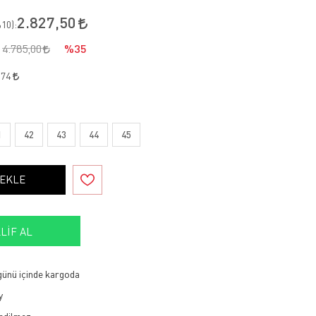
2.827,50
10
):
4.785,00
%35
,74
1
42
43
44
45
 EKLE
LIF AL
 günü içinde kargoda
y