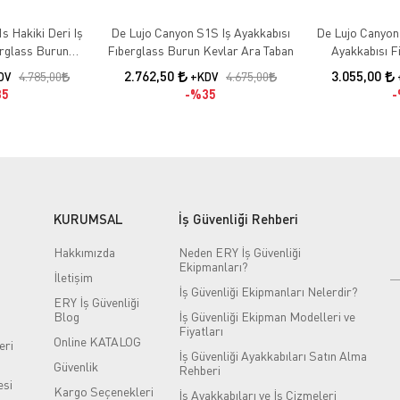
s Hakiki Deri Iş
De Lujo Canyon S1S Iş Ayakkabısı
De Lujo Canyon 
erglass Burun
Fıberglass Burun Kevlar Ara Taban
Ayakkabısı F
an Siyah Deri
Kevlar Ara Taba
2.762,50
3.055,00
4.785,00
4.675,00
DV
+KDV
5
%35
KURUMSAL
İş Güvenliği Rehberi
Hakkımızda
Neden ERY İş Güvenliği
Ekipmanları?
İletişim
İş Güvenliği Ekipmanları Nelerdir?
ERY İş Güvenliği
Blog
İş Güvenliği Ekipman Modelleri ve
Fiyatları
Online KATALOG
eri
İş Güvenliği Ayakkabıları Satın Alma
Güvenlik
Rehberi
si
Kargo Seçenekleri
İş Ayakkabıları ve İş Çizmeleri