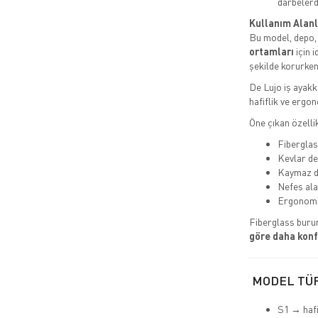
darbeler
Kullanım Alanl
Bu model, depo, a
ortamları
için i
şekilde korurken
De Lujo iş ayakk
hafiflik ve ergon
Öne çıkan özellik
Fiberglass
Kevlar de
Kaymaz d
Nefes ala
Ergonomi
Fiberglass buru
göre daha konf
MODEL TÜ
S1 → hafi