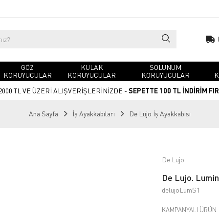
GÖZ
KULAK
SOLUNUM
KORUYUCULAR
KORUYUCULAR
KORUYUCULAR
K
2000 TL VE ÜZERİ ALIŞVERİŞLERİNİZDE -
SEPETTE 100 TL İNDİRİM FI
Ana Sayfa
İş Ayakkabıları
De Lujo İş Ayakkabısı
De Lujo
De Lujo. Lumin
delujoLumS1
KAMPANYALI ÜRÜN