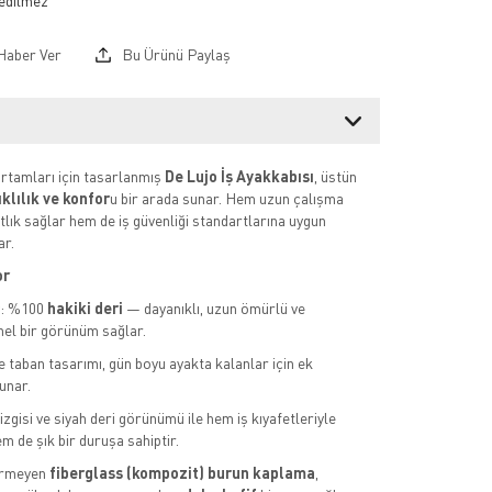
Haber Ver
Bu Ürünü Paylaş
rtamları için tasarlanmış
De Lujo İş Ayakkabısı
, üstün
klılık ve konfor
u bir arada sunar. Hem uzun çalışma
tlık sağlar hem de iş güvenliği standartlarına uygun
r.
or
y: %100
hakiki deri
— dayanıklı, uzun ömürlü ve
el bir görünüm sağlar.
e taban tasarımı, gün boyu ayakta kalanlar için ek
unar.
zgisi ve siyah deri görünümü ile hem iş kıyafetleriyle
m de şık bir duruşa sahiptir.
ermeyen
fiberglass (kompozit) burun kaplama
,