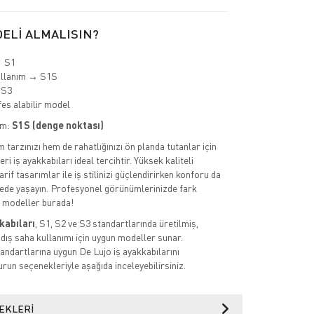
ELİ ALMALISIN?
→ S1
ullanım → S1S
 S3
es alabilir model
im:
S1S (denge noktası)
tarzınızı hem de rahatlığınızı ön planda tutanlar için
ri iş ayakkabıları ideal tercihtir. Yüksek kaliteli
rif tasarımlar ile iş stilinizi güçlendirirken konforu da
de yaşayın. Profesyonel görünümlerinizde fark
k modeller burada!
kabıları
, S1, S2 ve S3 standartlarında üretilmiş,
 dış saha kullanımı için uygun modeller sunar.
ndartlarına uygun De Lujo iş ayakkabılarını
urun seçenekleriyle aşağıda inceleyebilirsiniz.
EKLERI