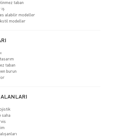
linmez taban
 iş
es alabilir modeller
ekstil modeller
RI
ı
tasarım
ez taban
yen burun
for
 ALANLARI
jistik
e saha
rvis
tim
lışanları