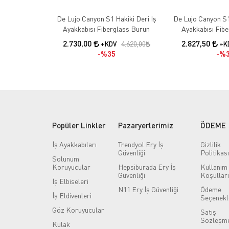
De Lujo Canyon S1 Hakiki Deri Iş
De Lujo Canyon S1
Ayakkabısı Fiberglass Burun
Ayakkabısı Fib
Kevlar Ara Tab
2.730,00
2.827,50
4.620,00
+KDV
+K
%35
%3
Popüler Linkler
Pazaryerlerimiz
ÖDEME
İş Ayakkabıları
Trendyol Ery İş
Gizlilik
Güvenliği
Politikası
Solunum
Koruyucular
Hepsiburada Ery İş
Kullanım
Güvenliği
Koşulları
İş Elbiseleri
N11 Ery İş Güvenliği
Ödeme
İş Eldivenleri
Seçenekl
Göz Koruyucular
Satış
Sözleşme
Kulak