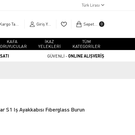
Türk Lirası
Kargo Takip
Giriş Yap
Sepetim
0
KAFA
İKAZ
TÜM
ORUYUCULAR
YELEKLERİ
KATEGORİLER
RSATI
GÜVENLİ -
ONLINE ALIŞVERİŞ
ar S1 Iş Ayakkabısı Fıberglass Burun