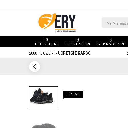
İŞ
İŞ
İŞ
ELBİSELERİ
ELDİVENLERİ
AYAKKABILARI
2000 TL ÜZERİ -
ÜCRETSİZ KARGO
FIRSAT