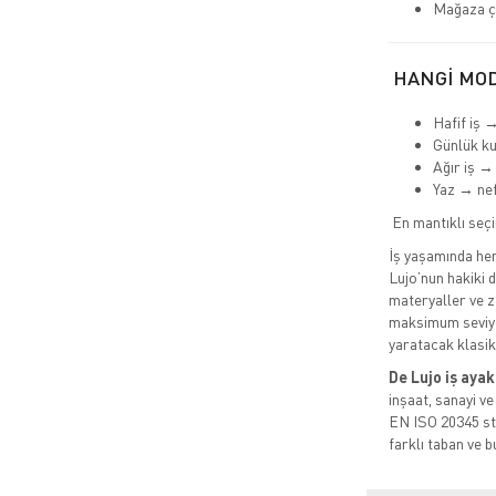
Mağaza ça
HANGİ MOD
Hafif iş 
Günlük k
Ağır iş →
Yaz → nef
En mantıklı seç
İş yaşamında hem 
Lujo’nun hakiki de
materyaller ve za
maksimum seviye
yaratacak klasi
De Lujo iş ayak
inşaat, sanayi ve
EN ISO 20345 sta
farklı taban ve b