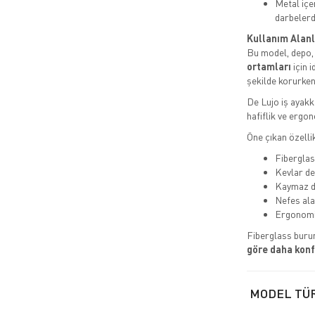
Metal iç
darbeler
Kullanım Alanl
Bu model, depo, a
ortamları
için i
şekilde korurken
De Lujo iş ayakk
hafiflik ve ergon
Öne çıkan özellik
Fiberglass
Kevlar de
Kaymaz d
Nefes ala
Ergonomi
Fiberglass buru
göre daha konf
MODEL TÜ