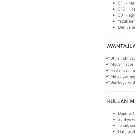
S1 → hafi
S1S → de
S3 → ağır
Yazlık nef
Deri ve t
AVANTAJLA
✔ Ultra hafif yap
✔ Modern spor 
✔ Kevlar delinm
✔ Metal içerme
✔ Gün boyu kon
KULLANIM
Depo ve lo
Şantiye v
Teknik se
Hafif üre