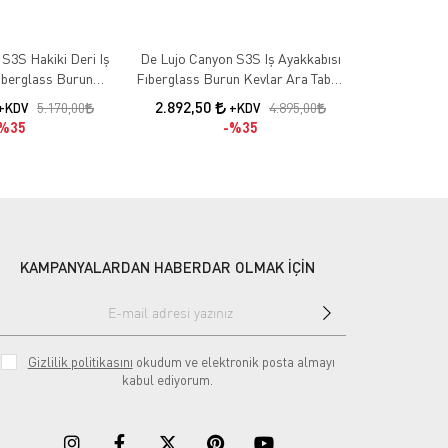
S3S Hakiki Deri Iş
De Lujo Canyon S3S Iş Ayakkabısı
De Lujo. Lum
iberglass Burun
Fıberglass Burun Kevlar Ara Taban
Fıbe
n - Suya Dayanıklı
- Suya Dayanıklı
2.892,50
2.827,50
5.170,00
4.895,00
+KDV
+KDV
%35
%35
KAMPANYALARDAN HABERDAR OLMAK İÇİN
Gizlilik politikasını
okudum ve elektronik posta almayı
kabul ediyorum.