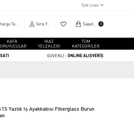
Türk Lirası
Kargo Takip
Giriş Yap
Sepetim
0
KAFA
İKAZ
TÜM
ORUYUCULAR
YELEKLERİ
KATEGORİLER
RSATI
GÜVENLİ -
ONLINE ALIŞVERİŞ
S1S Yazlık Iş Ayakkabısı Fiberglass Burun
an