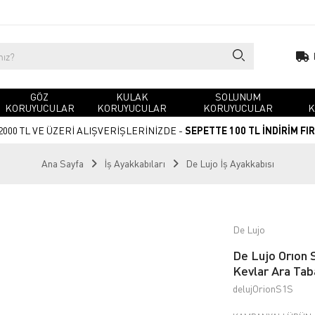
GÖZ
KULAK
SOLUNUM
KORUYUCULAR
KORUYUCULAR
KORUYUCULAR
K
2000 TL VE ÜZERİ ALIŞVERİŞLERİNİZDE -
SEPETTE 100 TL İNDİRİM FI
Ana Sayfa
İş Ayakkabıları
De Lujo İş Ayakkabısı
De Lujo
De Lujo Orıon 
Kevlar Ara Tab
delujOrionS1S