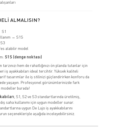
lışanları
ELİ ALMALISIN?
→ S1
ullanım → S1S
 S3
es alabilir model
im:
S1S (denge noktası)
tarzınızı hem de rahatlığınızı ön planda tutanlar için
ri iş ayakkabıları ideal tercihtir. Yüksek kaliteli
rif tasarımlar ile iş stilinizi güçlendirirken konforu da
de yaşayın. Profesyonel görünümlerinizde fark
k modeller burada!
kabıları
, S1, S2 ve S3 standartlarında üretilmiş,
 dış saha kullanımı için uygun modeller sunar.
ndartlarına uygun De Lujo iş ayakkabılarını
urun seçenekleriyle aşağıda inceleyebilirsiniz.