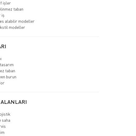
f işler
linmez taban
 iş
es alabilir modeller
ekstil modeller
RI
ı
tasarım
ez taban
yen burun
for
 ALANLARI
jistik
e saha
rvis
tim