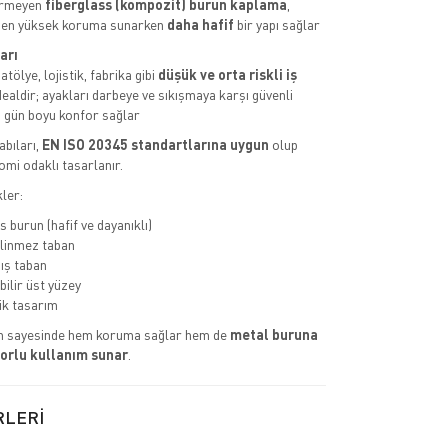
ermeyen
fiberglass (kompozit) burun kaplama
,
den yüksek koruma sunarken
daha hafif
bir yapı sağlar
arı
tölye, lojistik, fabrika gibi
düşük ve orta riskli iş
dealdir; ayakları darbeye ve sıkışmaya karşı güvenli
 gün boyu konfor sağlar
abıları,
EN ISO 20345 standartlarına uygun
olup
omi odaklı tasarlanır.
ler:
 burun (hafif ve dayanıklı)
linmez taban
ış taban
bilir üst yüzey
k tasarım
n sayesinde hem koruma sağlar hem de
metal buruna
orlu kullanım sunar
.
RLERİ