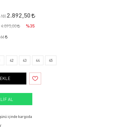
2.892,50
10
):
4.895,00
%35
,66
1
42
43
44
45
 EKLE
LIF AL
 günü içinde kargoda
y