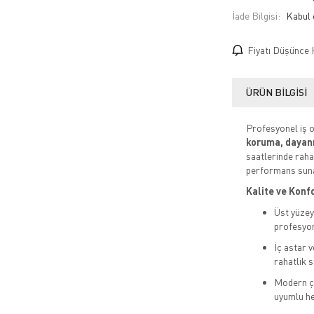
İade Bilgisi:
Fiyatı Düşünce 
ÜRÜN BILGISI
Profesyonel iş o
koruma, dayanı
saatlerinde raha
performans suna
Kalite ve Konf
Üst yüze
profesyon
İç astar v
rahatlık s
Modern çi
uyumlu he