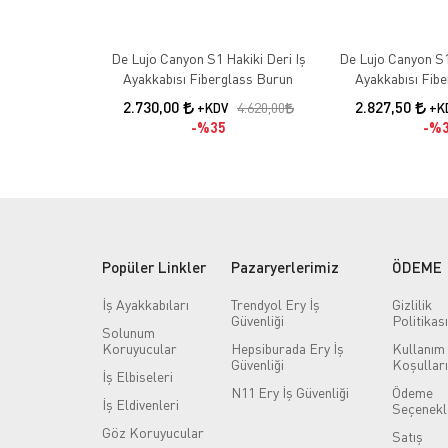
De Lujo Canyon S1 Hakiki Deri Iş
De Lujo Canyon S1
Ayakkabısı Fiberglass Burun
Ayakkabısı Fib
Kevlar Ara Tab
2.730,00
2.827,50
4.620,00
+KDV
+K
%35
%3
Popüler Linkler
Pazaryerlerimiz
ÖDEME
İş Ayakkabıları
Trendyol Ery İş
Gizlilik
Güvenliği
Politikası
Solunum
Koruyucular
Hepsiburada Ery İş
Kullanım
Güvenliği
Koşulları
İş Elbiseleri
N11 Ery İş Güvenliği
Ödeme
İş Eldivenleri
Seçenekl
Göz Koruyucular
Satış