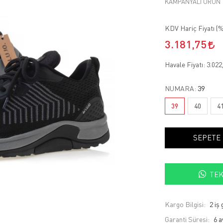
KAMPANYALI ÜRÜN
KDV Hariç Fiyatı (
%
3.181,75
Havale Fiyatı:
3.022
NUMARA:
39
39
40
4
SEPETE
TEK
Kargo Bilgisi:
2 iş
Garanti Süresi:
6 a