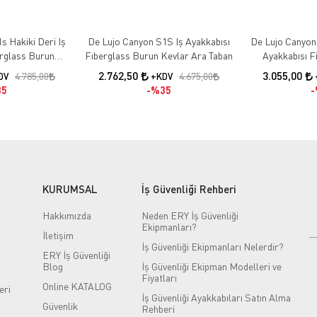
s Hakiki Deri Iş
De Lujo Canyon S1S Iş Ayakkabısı
De Lujo Canyon 
erglass Burun
Fıberglass Burun Kevlar Ara Taban
Ayakkabısı F
an Siyah Deri
Kevlar Ara Taba
2.762,50
3.055,00
4.785,00
4.675,00
DV
+KDV
5
%35
KURUMSAL
İş Güvenliği Rehberi
Hakkımızda
Neden ERY İş Güvenliği
Ekipmanları?
İletişim
İş Güvenliği Ekipmanları Nelerdir?
ERY İş Güvenliği
Blog
İş Güvenliği Ekipman Modelleri ve
Fiyatları
Online KATALOG
eri
İş Güvenliği Ayakkabıları Satın Alma
Güvenlik
Rehberi