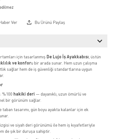
Haber Ver
Bu Ürünü Paylaş
rtamları için tasarlanmış
De Lujo İş Ayakkabısı
, üstün
klılık ve konfor
u bir arada sunar. Hem uzun çalışma
tlık sağlar hem de iş güvenliği standartlarına uygun
r.
or
y: %100
hakiki deri
— dayanıklı, uzun ömürlü ve
el bir görünüm sağlar.
e taban tasarımı, gün boyu ayakta kalanlar için ek
unar.
zgisi ve siyah deri görünümü ile hem iş kıyafetleriyle
m de şık bir duruşa sahiptir.