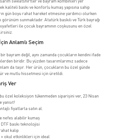
tasarım sweatshirtler ve bayram kombinleri yer
ek kaliteli baskı ve konforlu kumaş yapısına sahip
ın gün boyu rahat hareket etmesine yardımcı olurken
k görünüm sunmaktadır. Atatürk baskılı ve Türk bayrağı
kıyafetleri ile çocuk bayramının coşkusunu en özel
irsiniz.
İçin Anlamlı Seçim
bir bayram değil, aynı zamanda çocukların kendini ifade
ünlerden biridir. Bu yüzden tasarımlarımız sadece
nlam da taşır. Her ürün, çocukların bu özel günde
r ve mutlu hissetmesi için üretildi.
iş Ver
ı bu özel koleksiyon tükenmeden siparişini ver, 23 Nisan
e yansıt!
tajlı fiyatlarla satın al.
 nefes alabilir kumaş
DTF baskı teknolojisi
ahat kalıp
 okul etkinlikleri için ideal