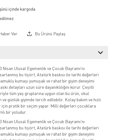
 günü içinde kargoda
Haber Ver
Bu Ürünü Paylaş
23 Nisan Ulusal Egemenlik ve Çocuk Bayramı'nı
sarlanmış bu tişört, Atatürk baskısı ile tarihi değerleri
i pamuklu kumaşı yumuşak ve rahat bir giyim deneyimi
askı detayları uzun süre dayanıklılığını korur. Çeşitli
iyle tüm yaş gruplarına uygun olan bu ürün, okul
en ve günlük giyimde tercih edilebilir. Kolay bakım ve hızlı
 için pratik bir seçim yapar. Milli değerleri çocuklara
lı bir yoludur.
23 Nisan Ulusal Egemenlik ve Çocuk Bayramı'nı
sarlanmış bu tişört, Atatürk baskısı ile tarihi değerleri
i pamuklu kumaşı yumuşak ve rahat bir giyim deneyimi