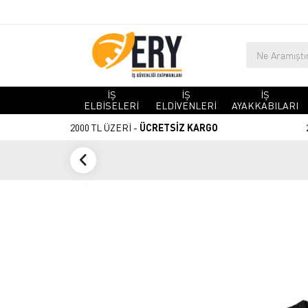
İŞ
İŞ
İŞ
ELBİSELERİ
ELDİVENLERİ
AYAKKABILARI
2000 TL ÜZERİ -
ÜCRETSİZ KARGO