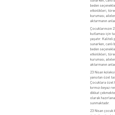
sunarken, canlı b
beden seçenekler
etkinlikleri, tör
kuruması, aileler
aktarmanın anlam
Çocuklarınızın 
kutlaması için ta
yaşatır. Kalitel
sunarken, canlı b
beden seçenekler
etkinlikleri, tör
kuruması, aileler
aktarmanın anlam
23 Nisan koleks
yansıtan özel ta
Çocuklara özel h
kırmızı beyaz re
dikkat çekmektedi
olarak hazırlana
sunmaktadır.
23 Nisan çocuk k