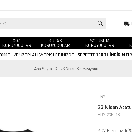
GÖZ
KULAK
SOLUNUM
KORUYUCULAR
KORUYUCULAR
KORUYUCULAR
K
2000 TL VE ÜZERİ ALIŞVERİŞLERİNİZDE -
SEPETTE 100 TL İNDİRİM FI
Ana Sayfa
23 Nisan Koleksiyonu
ERY
23 Nisan Atatü
ERY-23N-18
KDV Hariç Fiyatı (
%