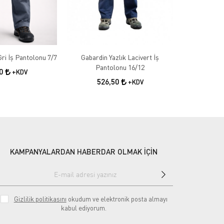
Gabardin Kışlık Gri İş Pantolonu 7/7
Gabardin Yazlık Lacivert İş
Gabardin 
Pantolonu 16/12
50
+KDV
526,50
55
+KDV
KAMPANYALARDAN HABERDAR OLMAK İÇİN
Gizlilik politikasını
okudum ve elektronik posta almayı
kabul ediyorum.