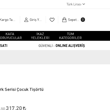
Türk Lirası
Kargo Takip
Giriş Yap
Sepetim
0
KAFA
İKAZ
TÜM
ORUYUCULAR
YELEKLERİ
KATEGORİLER
RSATI
GÜVENLİ -
ONLINE ALIŞVERİŞ
rk Serisi Çocuk Tişörtü
317,20
10
):