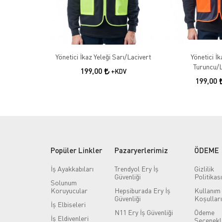
Yönetici İkaz Yeleği Sarı/Lacivert
Yönetici İk
Turuncu/L
199,00
+KDV
199,00
Popüler Linkler
Pazaryerlerimiz
ÖDEME
İş Ayakkabıları
Trendyol Ery İş
Gizlilik
Güvenliği
Politikası
Solunum
Koruyucular
Hepsiburada Ery İş
Kullanım
Güvenliği
Koşulları
İş Elbiseleri
N11 Ery İş Güvenliği
Ödeme
İş Eldivenleri
Seçenekl