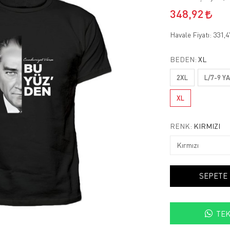
348,92
Havale Fiyatı:
331,
BEDEN:
XL
2XL
L/7-9 Y
XL
RENK:
KIRMIZI
SEPETE
TEK