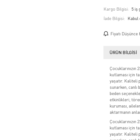
Kargo Bilgisi:
5 iş
İade Bilgisi:
Fiyatı Düşünce 
ÜRÜN BILGISI
Çocuklarınızın 
kutlaması için ta
yaşatır. Kalitel
sunarken, canlı b
beden seçenekler
etkinlikleri, tör
kuruması, aileler
aktarmanın anlam
Çocuklarınızın 
kutlaması için ta
yaşatır. Kalitel