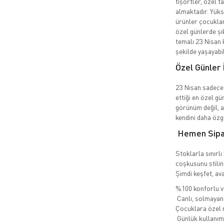
tişörtler, özel 
almaktadır. Yüks
ürünler çocuklar
özel günlerde şı
temalı 23 Nisan 
şekilde yaşayabil
Özel Günler 
23 Nisan sadece 
ettiği en özel g
görünüm değil, a
kendini daha özgü
Hemen Sipar
Stoklarla sınırl
coşkusunu stilin
Şimdi keşfet, avan
%100 konforlu ve
Canlı, solmayan 
Çocuklara özel r
Günlük kullanım +