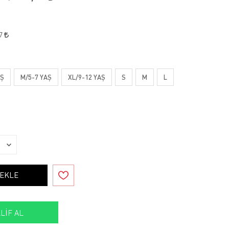
47
AŞ
M/5-7 YAŞ
XL/9-12 YAŞ
S
M
L
 EKLE
LIF AL