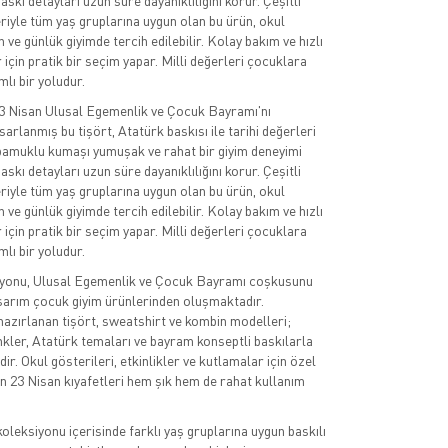
askı detayları uzun süre dayanıklılığını korur. Çeşitli
iyle tüm yaş gruplarına uygun olan bu ürün, okul
en ve günlük giyimde tercih edilebilir. Kolay bakım ve hızlı
 için pratik bir seçim yapar. Milli değerleri çocuklara
lı bir yoludur.
23 Nisan Ulusal Egemenlik ve Çocuk Bayramı'nı
sarlanmış bu tişört, Atatürk baskısı ile tarihi değerleri
i pamuklu kumaşı yumuşak ve rahat bir giyim deneyimi
askı detayları uzun süre dayanıklılığını korur. Çeşitli
iyle tüm yaş gruplarına uygun olan bu ürün, okul
en ve günlük giyimde tercih edilebilir. Kolay bakım ve hızlı
 için pratik bir seçim yapar. Milli değerleri çocuklara
lı bir yoludur.
iyonu, Ulusal Egemenlik ve Çocuk Bayramı coşkusunu
sarım çocuk giyim ürünlerinden oluşmaktadır.
azırlanan tişört, sweatshirt ve kombin modelleri;
nkler, Atatürk temaları ve bayram konseptli baskılarla
r. Okul gösterileri, etkinlikler ve kutlamalar için özel
n 23 Nisan kıyafetleri hem şık hem de rahat kullanım
oleksiyonu içerisinde farklı yaş gruplarına uygun baskılı